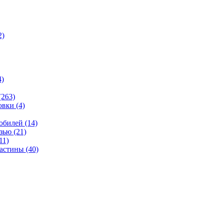
2)
4)
(263)
овки
(4)
мобилей
(14)
язью
(21)
11)
ластины
(40)