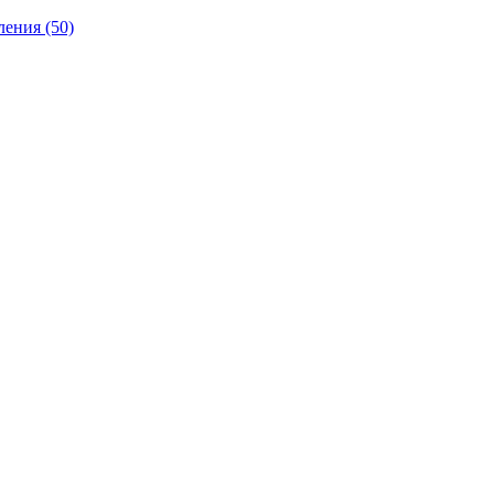
ления
(50)