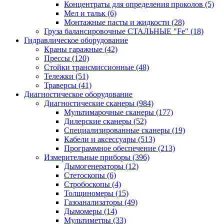
Концентраты для определения проколов
(5)
Мел и тальк
(6)
Монтажные пасты и жидкости
(28)
Груза балансировочные СТАЛЬНЫЕ "Fe"
(18)
Гидравлическое оборудование
Краны гаражные
(42)
Прессы
(120)
Стойки трансмиссионные
(48)
Тележки
(51)
Траверсы
(41)
Диагностическое оборудование
Диагностические сканеры
(984)
Мультимарочные сканеры
(177)
Дилерские сканеры
(52)
Специализированные сканеры
(19)
Кабели и аксессуары
(513)
Программное обеспечение
(213)
Измерительные приборы
(396)
Дымогенераторы
(12)
Стетоскопы
(6)
Стробоскопы
(4)
Толщиномеры
(15)
Газоанализаторы
(49)
Дымомеры
(14)
Мультиметры
(33)