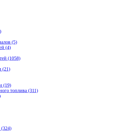
)
налов
(5)
ей
(4)
тей
(1058)
и
(21)
и
(19)
ьного топлива
(311)
)
(324)