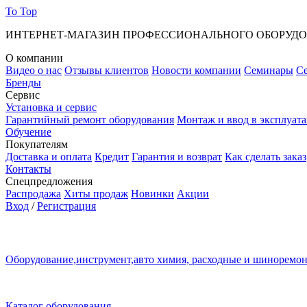
To Top
ИНТЕРНЕТ-МАГАЗИН ПРОФЕССИОНАЛЬНОГО ОБОРУД
О компании
Видео о нас
Отзывы клиентов
Новости компании
Семинары
С
Бренды
Сервис
Установка и сервис
Гарантийный ремонт оборудования
Монтаж и ввод в эксплуат
Обучение
Покупателям
Доставка и оплата
Кредит
Гарантия и возврат
Как сделать заказ
Контакты
Спецпредложения
Распродажа
Хиты продаж
Новинки
Акции
Вход
/
Регистрация
Оборудование,инструмент,авто химия, расходные и шиноремо
Каталог оборудования