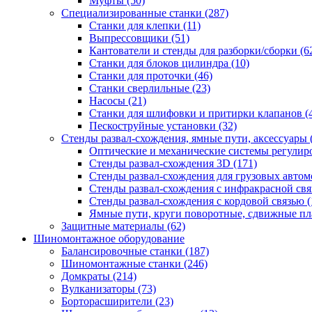
Муфты
(50)
Специализированные станки
(287)
Станки для клепки
(11)
Выпрессовщики
(51)
Кантователи и стенды для разборки/сборки
(6
Станки для блоков цилиндра
(10)
Станки для проточки
(46)
Станки сверлильные
(23)
Насосы
(21)
Станки для шлифовки и притирки клапанов
(
Пескоструйные установки
(32)
Стенды развал-схождения, ямные пути, аксессуары
Оптические и механические системы регулир
Стенды развал-схождения 3D
(171)
Стенды развал-схождения для грузовых авто
Стенды развал-схождения с инфракрасной св
Стенды развал-схождения с кордовой связью
(
Ямные пути, круги поворотные, сдвижные п
Защитные материалы
(62)
Шиномонтажное оборудование
Балансировочные станки
(187)
Шиномонтажные станки
(246)
Домкраты
(214)
Вулканизаторы
(73)
Борторасширители
(23)