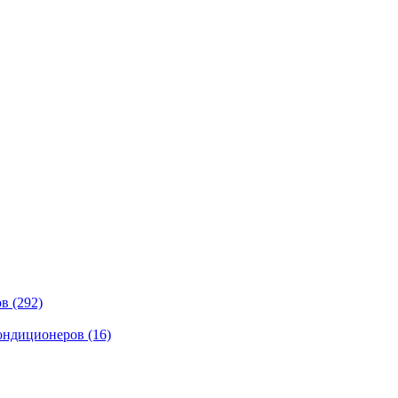
ов
(292)
кондиционеров
(16)