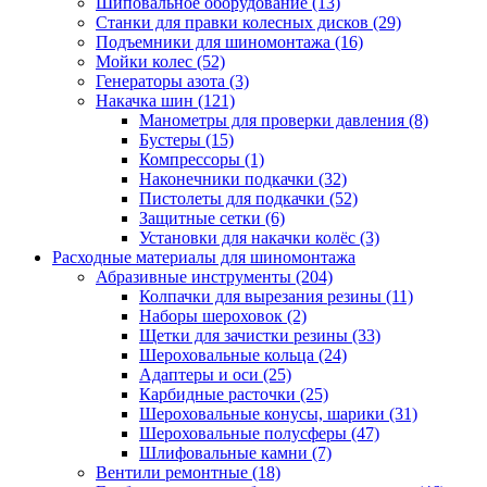
Шиповальное оборудование
(13)
Станки для правки колесных дисков
(29)
Подъемники для шиномонтажа
(16)
Мойки колес
(52)
Генераторы азота
(3)
Накачка шин
(121)
Манометры для проверки давления
(8)
Бустеры
(15)
Компрессоры
(1)
Наконечники подкачки
(32)
Пистолеты для подкачки
(52)
Защитные сетки
(6)
Установки для накачки колёс
(3)
Расходные материалы для шиномонтажа
Абразивные инструменты
(204)
Колпачки для вырезания резины
(11)
Наборы шероховок
(2)
Щетки для зачистки резины
(33)
Шероховальные кольца
(24)
Адаптеры и оси
(25)
Карбидные расточки
(25)
Шероховальные конусы, шарики
(31)
Шероховальные полусферы
(47)
Шлифовальные камни
(7)
Вентили ремонтные
(18)