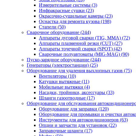
Измерительные системы
(3)
Инфракрасные сушки
(23)
Окрасочно-сушильные камеры
(23)
Оснастка для ремонта кузова
(198)
Стапели
(50)
Сварочное оборудование
(244)
Аппараты дуговой сварки (TIG, MMA)
(72)
Аппараты плазменной резки (CUT)
(27)
Аппараты точечной сварки (SPOT)
(42)
Сварочные полуавтоматы (MIG-MAG)
(90)
Пуско-зарядное оборудование
(244)
Генераторы (электростанции)
(25)
Оборудование для удаления выхлопных газов
(75)
Вентиляторы
(10)
Катушки вытяжные
(11)
Мобильные вытяжки
(4)
Насадки, тройники, аксессуары
(33)
Шланги газоотводные
(17)
Оборудование для обслуживания автокондиционер
Оборудование для заправки
(120)
Оборудование для промывки и очистки авто
Инструменты для автокондиционеров
(63)
Опции и запчасти для установок
(22)
Заправочные шланги
(17)