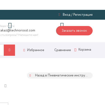
Я
Вход
/
Регистрация
Наша почта:
zakaz@technorosst.com
Заказать звонок
Есть вопросы? Напишите нам!
Корзина
Сравнение
Избранное
Назад в Пневматические инструменты и принадлежности