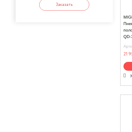
Заказать
MIG
Пне
поло
QD-
Арт
21 9