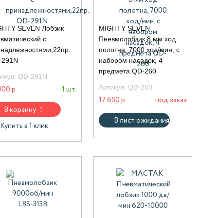
GHTY SEVEN Лобзик
MIGHTY SEVEN
вматический с
Пневмолобзик 8 мм ход
надлежностями,22пр.
полотна, 7000 ход/мин, с
-291N
набором насадок, 4
предмета QD-260
икул:
QD-291N
Артикул:
QD-260
000 р.
1 шт.
17 650 р.
под заказ
В корзину
В лист ожидания
Купить в 1 клик