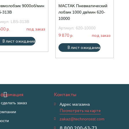
вмолобзик 9000об/мин
MACTAK Пневматический
S-313B
лобзик 1000 дв/мин 620-
10000
икул:
LBS-313B
Артикул:
620-10000
600 р.
под заказ
9 870 р.
под заказ
В лист ожидания
В лист ожидания
формация
Контакты
 сделать заказ
Адрес магазина
Посмотреть на карте
компании
zakaz@technorosst.com
вости
8 800 200-63-73