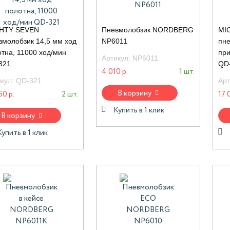
HTY SEVEN
Пневмолобзик NORDBERG
MI
вмолобзик 14,5 мм ход
NP6011
пне
тна, 11000 ход/мин
при
Артикул:
NP6011
321
QD
4 010 р.
1 шт.
икул:
QD-321
Арт
В корзину
50 р.
2 шт.
17 
Купить в 1 клик
В корзину
Купить в 1 клик