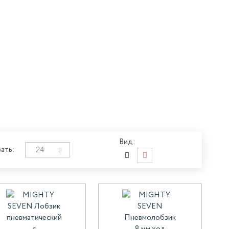
Вид:
24
ать: