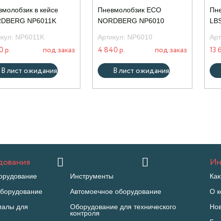
вмолобзик в кейсе
Пневмолобзик ECO
Пне
DBERG NP6011K
NORDBERG NP6010
LB
икул:
NP6011K
Артикул:
NP6010
Арт
0 р.
под заказ
4 840 р.
под заказ
13 
В лист ожидания
В лист ожидания
дования
Ин
орудование
Инструменты
Как
борудование
Автомоечное оборудование
О 
иалы для
Оборудование для технического
Но
контроля