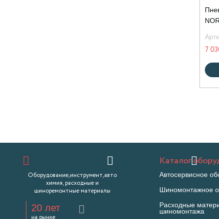
Пне
NOR
Арт
7 03
Каталог обору
Автосервисное об
Оборудование,инструмент,авто
химия, расходные и
Шиномонтажное о
шиноремонтные материалы
Расходные матер
20 лет
шиномонтажа
на рынке