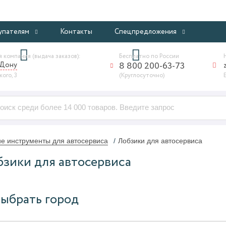
ИНТЕРНЕТ-МАГАЗИН ПРОФЕССИОНАЛЬНОГО ОБОРУДОВАНИ
упателям
Контакты
Спецпредложения
 компания (выдача заказов):
Бесплатно по России
-Дону
8 800 200-63-73
ого, 3
(Круглосуточно)
е инструменты для автосервиса
Лобзики для автосервиса
зики для автосервиса
ыбрать город