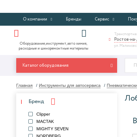
О компании
Бренды
Сервис
Пок
Транспортная
Ростов-на
Оборудование,инструмент,авто химия,
ул. Малиновск
расходные и шиноремонтные материалы
Каталог оборудования
Главная
Инструменты для автосервиса
Пневматически
Лоб
Бренд
Clipper
В
MACTAK
MIGHTY SEVEN
NORDBERG