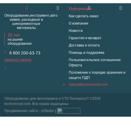
Информация
Оборудование,инструмент,авто
Как сделать заказ
химия, расходные и
О компании
шиноремонтные
материалы
Новости
20 лет
Гарантия и возврат
на рынке
оборудования
Доставка и оплата
8 800 200-63-73
Помощь и поддержка
Заказать звонок
Пользовательское соглашение.
Оферта
Положение о порядке хранения и
защите ПДП
zakaz@technorosst.com
Оборудование для автосервиса и СТО ТехнороссТ ©2026
technorosst.com. Все права защищены.
Продвижение сайта - mStudio