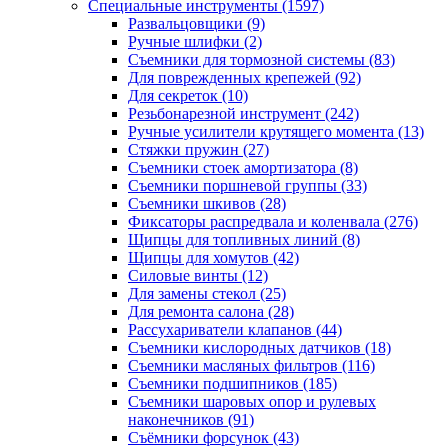
Специальные инструменты
(1597)
Развальцовщики
(9)
Ручные шлифки
(2)
Съемники для тормозной системы
(83)
Для поврежденных крепежей
(92)
Для секреток
(10)
Резьбонарезной инструмент
(242)
Ручные усилители крутящего момента
(13)
Стяжки пружин
(27)
Съемники стоек амортизатора
(8)
Съемники поршневой группы
(33)
Съемники шкивов
(28)
Фиксаторы распредвала и коленвала
(276)
Щипцы для топливных линий
(8)
Щипцы для хомутов
(42)
Силовые винты
(12)
Для замены стекол
(25)
Для ремонта салона
(28)
Рассухариватели клапанов
(44)
Съемники кислородных датчиков
(18)
Съемники масляных фильтров
(116)
Съемники подшипников
(185)
Съемники шаровых опор и рулевых
наконечников
(91)
Съёмники форсунок
(43)