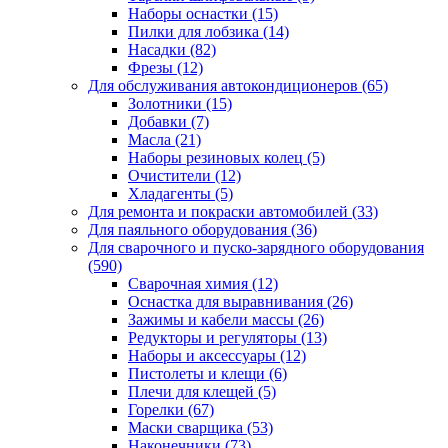
Наборы оснастки
(15)
Пилки для лобзика
(14)
Насадки
(82)
Фрезы
(12)
Для обслуживания автокондиционеров
(65)
Золотники
(15)
Добавки
(7)
Масла
(21)
Наборы резиновых колец
(5)
Очистители
(12)
Хладагенты
(5)
Для ремонта и покраски автомобилей
(33)
Для паяльного оборудования
(36)
Для сварочного и пуско-зарядного оборудования
(590)
Сварочная химия
(12)
Оснастка для выравнивания
(26)
Зажимы и кабели массы
(26)
Редукторы и регуляторы
(13)
Наборы и аксессуары
(12)
Пистолеты и клещи
(6)
Плечи для клещей
(5)
Горелки
(67)
Маски сварщика
(53)
Наконечники
(73)