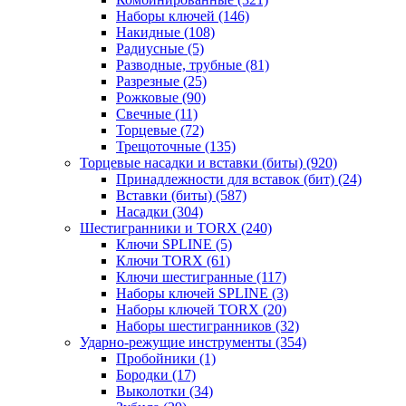
Наборы ключей
(146)
Накидные
(108)
Радиусные
(5)
Разводные, трубные
(81)
Разрезные
(25)
Рожковые
(90)
Свечные
(11)
Торцевые
(72)
Трещоточные
(135)
Торцевые насадки и вставки (биты)
(920)
Принадлежности для вставок (бит)
(24)
Вставки (биты)
(587)
Насадки
(304)
Шестигранники и TORX
(240)
Ключи SPLINE
(5)
Ключи TORX
(61)
Ключи шестигранные
(117)
Наборы ключей SPLINE
(3)
Наборы ключей TORX
(20)
Наборы шестигранников
(32)
Ударно-режущие инструменты
(354)
Пробойники
(1)
Бородки
(17)
Выколотки
(34)