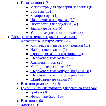
Накачка шин
(121)
Манометры для проверки давления
(8)
Бустеры
(15)
Компрессоры
(1)
Наконечники подкачки
(32)
Пистолеты для подкачки
(52)
Защитные сетки
(6)
Установки для накачки колёс
(3)
Расходные материалы для шиномонтажа
Абразивные инструменты
(204)
Колпачки для вырезания резины
(11)
Наборы шероховок
(2)
Щетки для зачистки резины
(33)
Шероховальные кольца
(24)
Адаптеры и оси
(25)
Карбидные расточки
(25)
Шероховальные конусы, шарики
(31)
Шероховальные полусферы
(47)
Шлифовальные камни
(7)
Вентили ремонтные
(18)
Грибки и ножки грибков для ремонта шин
(46)
Грибки
(36)
Ножки грибков
(10)
Вентили
(164)
Жгуты
(19)