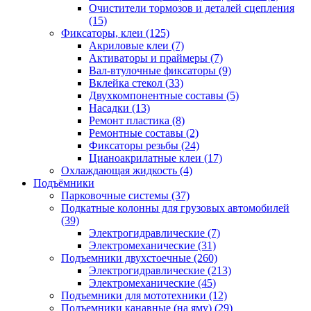
Очистители тормозов и деталей сцепления
(15)
Фиксаторы, клеи
(125)
Акриловые клеи
(7)
Активаторы и праймеры
(7)
Вал-втулочные фиксаторы
(9)
Вклейка стекол
(33)
Двухкомпонентные составы
(5)
Насадки
(13)
Ремонт пластика
(8)
Ремонтные составы
(2)
Фиксаторы резьбы
(24)
Цианоакрилатные клеи
(17)
Охлаждающая жидкость
(4)
Подъёмники
Парковочные системы
(37)
Подкатные колонны для грузовых автомобилей
(39)
Электрогидравлические
(7)
Электромеханические
(31)
Подъемники двухстоечные
(260)
Электрогидравлические
(213)
Электромеханические
(45)
Подъемники для мототехники
(12)
Подъемники канавные (на яму)
(29)