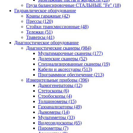
Груза балансировочные СТАЛЬНЫЕ "Fe"
(18)
Гидравлическое оборудование
Краны гаражные
(42)
Прессы
(120)
Стойки трансмиссионные
(48)
Тележки
(51)
Траверсы
(41)
Диагностическое оборудование
Диагностические сканеры
(984)
Мультимарочные сканеры
(177)
Дилерские сканеры
(52)
Специализированные сканеры
(19)
Кабели и аксессуары
(513)
Программное обеспечение
(213)
Измерительные приборы
(396)
Дымогенераторы
(12)
Стетоскопы
(6)
Стробоскопы
(4)
Толщиномеры
(15)
Газоанализаторы
(49)
Дымомеры
(14)
Мультиметры
(33)
Видеоэндоскопы
(65)
Пирометры
(7)