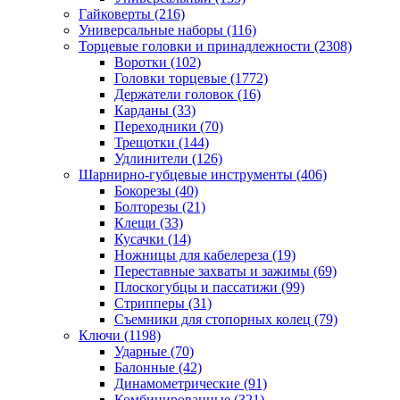
Гайковерты
(216)
Универсальные наборы
(116)
Торцевые головки и принадлежности
(2308)
Воротки
(102)
Головки торцевые
(1772)
Держатели головок
(16)
Карданы
(33)
Переходники
(70)
Трещотки
(144)
Удлинители
(126)
Шарнирно-губцевые инструменты
(406)
Бокорезы
(40)
Болторезы
(21)
Клещи
(33)
Кусачки
(14)
Ножницы для кабелереза
(19)
Переставные захваты и зажимы
(69)
Плоскогубцы и пассатижи
(99)
Стрипперы
(31)
Съемники для стопорных колец
(79)
Ключи
(1198)
Ударные
(70)
Балонные
(42)
Динамометрические
(91)
Комбинированные
(321)