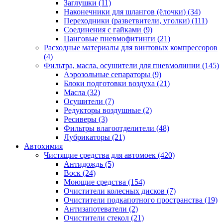
Заглушки
(11)
Наконечники для шлангов (ёлочки)
(34)
Переходники (разветвители, уголки)
(111)
Соединения с гайками
(9)
Цанговые пневмофитинги
(21)
Расходные материалы для винтовых компрессоров
(4)
Фильтра, масла, осушители для пневмолинии
(145)
Аэрозольные сепараторы
(9)
Блоки подготовки воздуха
(21)
Масла
(32)
Осушители
(7)
Редукторы воздушные
(2)
Ресиверы
(3)
Фильтры влагоотделители
(48)
Лубрикаторы
(21)
Автохимия
Чистящие средства для автомоек
(420)
Антидождь
(5)
Воск
(24)
Моющие средства
(154)
Очистители колесных дисков
(7)
Очистители подкапотного пространства
(19)
Антизапотеватели
(2)
Очистители стекол
(21)