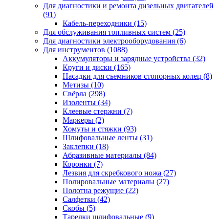
Для диагностики и ремонта дизельных двигателей
(91)
Кабель-переходники
(15)
Для обслуживания топливных систем
(25)
Для диагностики электрооборудования
(6)
Для инструментов
(1088)
Аккумуляторы и зарядные устройства
(32)
Круги и диски
(165)
Насадки для съемников стопорных колец
(8)
Метизы
(10)
Свёрла
(298)
Изоленты
(34)
Клеевые стержни
(7)
Маркеры
(2)
Хомуты и стяжки
(93)
Шлифовальные ленты
(31)
Заклепки
(18)
Абразивные материалы
(84)
Коронки
(7)
Лезвия для скребкового ножа
(27)
Полировальные материалы
(27)
Полотна режущие
(22)
Салфетки
(42)
Скобы
(5)
Тарелки шлифовальные
(9)