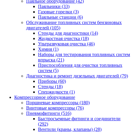
Паяльное оборудование
(42)
Паяльники
(33)
Газовые горелки
(3)
Паяльные станции
(6)
Обслуживание топливных систем бензиновых
двигателей
(105)
Стенды для диагностики
(14)
Жидкостная очистка
(18)
Ультразвуковая очистка
(46)
Химия
(1)
Наборы для тестирования топливных систем
впрыска
(21)
Приспособления для очистки топливных
систем
(5)
Диагностика и ремонт дизельных двигателей
(79)
Приборы
(60)
Стенды
(18)
Спецжидкости
(1)
Компрессорное оборудование
Поршневые компрессоры
(180)
Винтовые компрессоры
(76)
Пневмофитинги
(516)
Быстросъемные фитинги и соединители
(292)
Вентили (краны, клапаны)
(28)