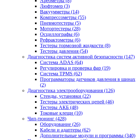
Ареометры
(8)
Люфтомер
(3)
Вакуумметры
(14)
Компрессометры
(55)
Пневмотестеры
(5)
Мотортестеры
(28)
Осциллографы
(6)
Рефрактометры
(6)
Тестеры тормозной жидкости
(8)
Тестеры давления
(54)
Диагностика систем активной безопасности
(147)
Система ADAS
(64)
Регулировка и проверка фар
(19)
Система TPMS
(62)
Программаторы датчиков давления в шинах
(2)
Диагностика электрооборудования
(126)
Стенды, установки
(22)
Тестеры электрических цепей
(46)
Тестеры АКБ
(48)
Токовые клещи
(10)
Чип-тюнинг
(428)
Оборудование
(26)
Кабели и адаптеры
(62)
Дополнительные модули и программы
(340)