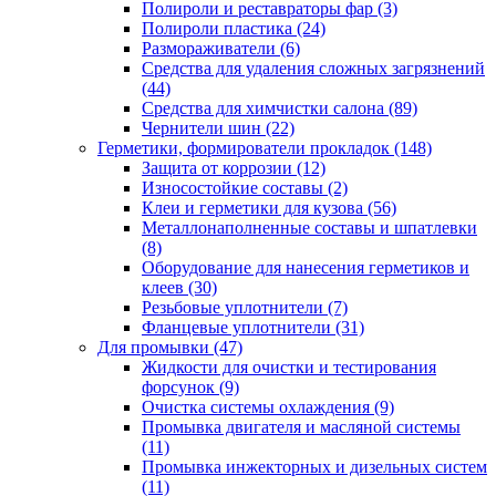
Полироли и реставраторы фар
(3)
Полироли пластика
(24)
Размораживатели
(6)
Средства для удаления сложных загрязнений
(44)
Средства для химчистки салона
(89)
Чернители шин
(22)
Герметики, формирователи прокладок
(148)
Защита от коррозии
(12)
Износостойкие составы
(2)
Клеи и герметики для кузова
(56)
Металлонаполненные составы и шпатлевки
(8)
Оборудование для нанесения герметиков и
клеев
(30)
Резьбовые уплотнители
(7)
Фланцевые уплотнители
(31)
Для промывки
(47)
Жидкости для очистки и тестирования
форсунок
(9)
Очистка системы охлаждения
(9)
Промывка двигателя и масляной системы
(11)
Промывка инжекторных и дизельных систем
(11)