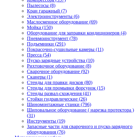
Пылесосы
(8)
Кран гаражный
(7)
Электроинструменты
(6)
Маслосменное оборудование
(69)
Мойка
(150)
Оборудование для заправки кондиционеров
(4)
Пневмоинструмент
(78)
Подъемники
(291)
Покрасочно-сушильные камеры
(11)
Пресса
(54)
Пуско-зарядные устройства
(10)
Рихтовочное оборудование
(8)
Сварочное оборудование
(92)
Сканеры
(1)
Стенды для правки дисков
(80)
Стенды для промывки форсунок
(15)
Стенды развал-схождения
(41)
Стойки гидравлические
(26)
Шиномонтажные станки
(796)
Шиповальное оборудование ( нарезка протектора )
(31)
Инструменты
(19)
Запасные части для сварочного и пуско-зарядного
оборудования
(76)