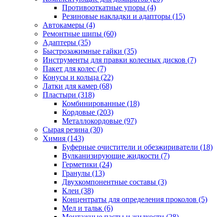
Противооткатные упоры
(4)
Резиновые накладки и адапторы
(15)
Автокамеры
(4)
Ремонтные шипы
(60)
Адаптеры
(35)
Быстрозажимные гайки
(35)
Инструменты для правки колесных дисков
(7)
Пакет для колес
(7)
Конусы и кольца
(22)
Латки для камер
(68)
Пластыри
(318)
Комбинированные
(18)
Кордовые
(203)
Металлокордовые
(97)
Сырая резина
(30)
Химия
(143)
Буферные очистители и обезжириватели
(18)
Вулканизирующие жидкости
(7)
Герметики
(24)
Гранулы
(13)
Двухкомпонентные составы
(3)
Клеи
(38)
Концентраты для определения проколов
(5)
Мел и тальк
(6)
Монтажные пасты и жидкости
(28)