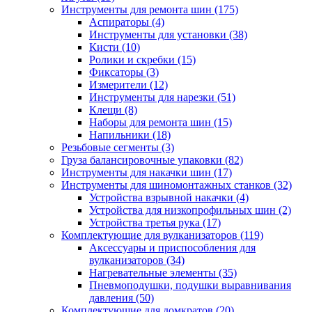
Инструменты для ремонта шин
(175)
Аспираторы
(4)
Инструменты для установки
(38)
Кисти
(10)
Ролики и скребки
(15)
Фиксаторы
(3)
Измерители
(12)
Инструменты для нарезки
(51)
Клещи
(8)
Наборы для ремонта шин
(15)
Напильники
(18)
Резьбовые сегменты
(3)
Груза балансировочные упаковки
(82)
Инструменты для накачки шин
(17)
Инструменты для шиномонтажных станков
(32)
Устройства взрывной накачки
(4)
Устройства для низкопрофильных шин
(2)
Устройства третья рука
(17)
Комплектующие для вулканизаторов
(119)
Аксессуары и приспособления для
вулканизаторов
(34)
Нагревательные элементы
(35)
Пневмоподушки, подушки выравнивания
давления
(50)
Комплектующие для домкратов
(20)