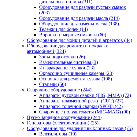
дизельного топлива
(311)
Оборудование для раздачи густых смазок
(203)
Оборудование для раздачи масла
(214)
Оборудование для замены масла
(138)
Тележки для бочек
(14)
Воронки и мерные емкости
(60)
Оборудование для мойки деталей и агрегатов
(44)
Оборудование для ремонта и покраски
автомобилей
(324)
Зоны подготовки
(26)
Измерительные системы
(3)
Инфракрасные сушки
(23)
Окрасочно-сушильные камеры
(23)
Оснастка для ремонта кузова
(198)
Стапели
(50)
Сварочное оборудование
(244)
Аппараты дуговой сварки (TIG, MMA)
(72)
Аппараты плазменной резки (CUT)
(27)
Аппараты точечной сварки (SPOT)
(42)
Сварочные полуавтоматы (MIG-MAG)
(90)
Пуско-зарядное оборудование
(244)
Генераторы (электростанции)
(25)
Оборудование для удаления выхлопных газов
(75)
Вентиляторы
(10)