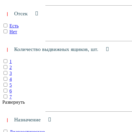
Отсек
Есть
Нет
Количество выдвижных ящиков, шт.
1
2
3
4
5
6
7
Развернуть
Назначение
Диагностические