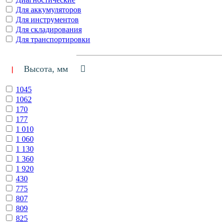
Для аккумуляторов
Для инструментов
Для складирования
Для транспортировки
Высота, мм
1045
1062
170
177
1 010
1 060
1 130
1 360
1 920
430
775
807
809
825