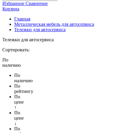
Избранное
Сравнение
Корзина
Главная
Металлическая мебель для автосервиса
Тележки для автосервиса
Тележки для автосервиса
Сортировать:
По
наличию
По
наличию
По
рейтингу
По
цене
↑
По
цене
↓
По