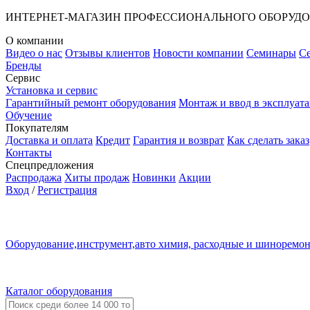
ИНТЕРНЕТ-МАГАЗИН ПРОФЕССИОНАЛЬНОГО ОБОРУД
О компании
Видео о нас
Отзывы клиентов
Новости компании
Семинары
С
Бренды
Сервис
Установка и сервис
Гарантийный ремонт оборудования
Монтаж и ввод в эксплуат
Обучение
Покупателям
Доставка и оплата
Кредит
Гарантия и возврат
Как сделать заказ
Контакты
Спецпредложения
Распродажа
Хиты продаж
Новинки
Акции
Вход
/
Регистрация
Оборудование,инструмент,авто химия, расходные и шиноремо
Каталог оборудования