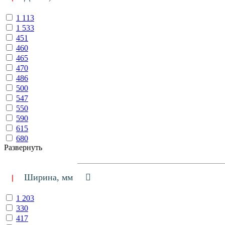
1 113
1 533
451
460
465
470
486
500
547
550
590
615
680
Развернуть
Ширина, мм
1 203
330
417