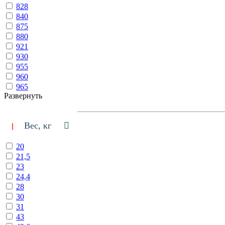
828
840
875
880
921
930
955
960
965
Развернуть
Вес, кг
20
21,5
23
24,4
28
30
31
43