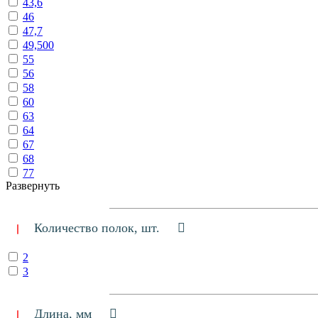
43,6
46
47,7
49,500
55
56
58
60
63
64
67
68
77
Развернуть
Количество полок, шт.
2
3
Длина, мм