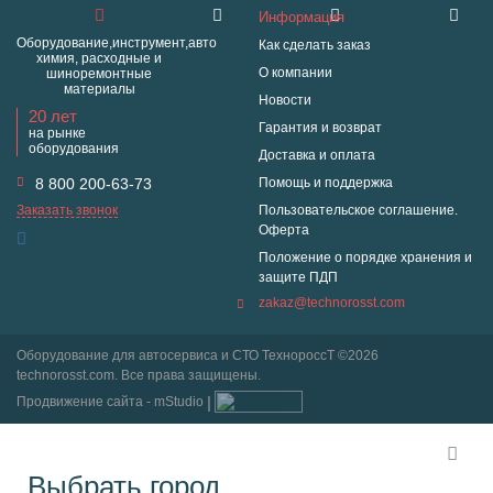
Информация
Оборудование,инструмент,авто
Как сделать заказ
химия, расходные и
О компании
шиноремонтные
материалы
Новости
20 лет
Гарантия и возврат
на рынке
оборудования
Доставка и оплата
8 800 200-63-73
Помощь и поддержка
Заказать звонок
Пользовательское соглашение.
Оферта
Положение о порядке хранения и
защите ПДП
zakaz@technorosst.com
Оборудование для автосервиса и СТО ТехнороссТ ©2026
technorosst.com. Все права защищены.
Продвижение сайта - mStudio
Выбрать город