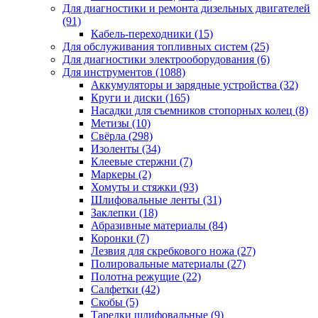
Для диагностики и ремонта дизельных двигателей
(91)
Кабель-переходники
(15)
Для обслуживания топливных систем
(25)
Для диагностики электрооборудования
(6)
Для инструментов
(1088)
Аккумуляторы и зарядные устройства
(32)
Круги и диски
(165)
Насадки для съемников стопорных колец
(8)
Метизы
(10)
Свёрла
(298)
Изоленты
(34)
Клеевые стержни
(7)
Маркеры
(2)
Хомуты и стяжки
(93)
Шлифовальные ленты
(31)
Заклепки
(18)
Абразивные материалы
(84)
Коронки
(7)
Лезвия для скребкового ножа
(27)
Полировальные материалы
(27)
Полотна режущие
(22)
Салфетки
(42)
Скобы
(5)
Тарелки шлифовальные
(9)