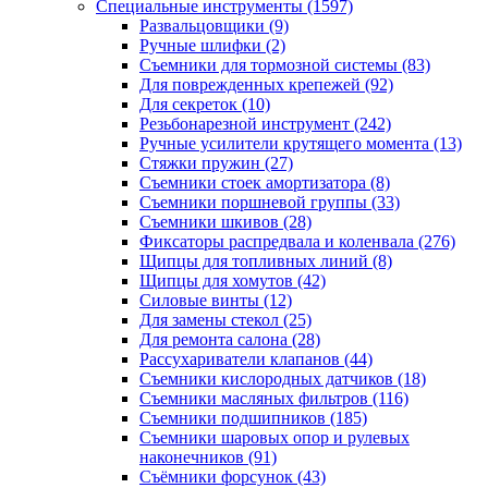
Специальные инструменты
(1597)
Развальцовщики
(9)
Ручные шлифки
(2)
Съемники для тормозной системы
(83)
Для поврежденных крепежей
(92)
Для секреток
(10)
Резьбонарезной инструмент
(242)
Ручные усилители крутящего момента
(13)
Стяжки пружин
(27)
Съемники стоек амортизатора
(8)
Съемники поршневой группы
(33)
Съемники шкивов
(28)
Фиксаторы распредвала и коленвала
(276)
Щипцы для топливных линий
(8)
Щипцы для хомутов
(42)
Силовые винты
(12)
Для замены стекол
(25)
Для ремонта салона
(28)
Рассухариватели клапанов
(44)
Съемники кислородных датчиков
(18)
Съемники масляных фильтров
(116)
Съемники подшипников
(185)
Съемники шаровых опор и рулевых
наконечников
(91)
Съёмники форсунок
(43)