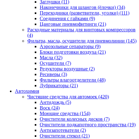
Заглушки
(11)
Наконечники для шлангов (ёлочки)
(34)
Переходники (разветвители, уголки)
(111)
Соединения с гайками
(9)
Цанговые пневмофитинги
(21)
Расходные материалы для винтовых компрессоров
(4)
Фильтра, масла, осушители для пневмолинии
(145)
Аэрозольные сепараторы
(9)
Блоки подготовки воздуха
(21)
Масла
(32)
Осушители
(7)
Редукторы воздушные
(2)
Ресиверы
(3)
Фильтры влагоотделители
(48)
Лубрикаторы
(21)
Автохимия
Чистящие средства для автомоек
(420)
Антидождь
(5)
Воск
(24)
Моющие средства
(154)
Очистители колесных дисков
(7)
Очистители подкапотного пространства
(19)
Антизапотеватели
(2)
Очистители стекол
(21)