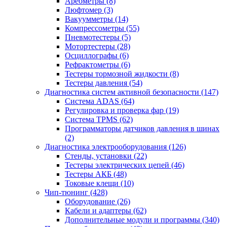
Ареометры
(8)
Люфтомер
(3)
Вакуумметры
(14)
Компрессометры
(55)
Пневмотестеры
(5)
Мотортестеры
(28)
Осциллографы
(6)
Рефрактометры
(6)
Тестеры тормозной жидкости
(8)
Тестеры давления
(54)
Диагностика систем активной безопасности
(147)
Система ADAS
(64)
Регулировка и проверка фар
(19)
Система TPMS
(62)
Программаторы датчиков давления в шинах
(2)
Диагностика электрооборудования
(126)
Стенды, установки
(22)
Тестеры электрических цепей
(46)
Тестеры АКБ
(48)
Токовые клещи
(10)
Чип-тюнинг
(428)
Оборудование
(26)
Кабели и адаптеры
(62)
Дополнительные модули и программы
(340)