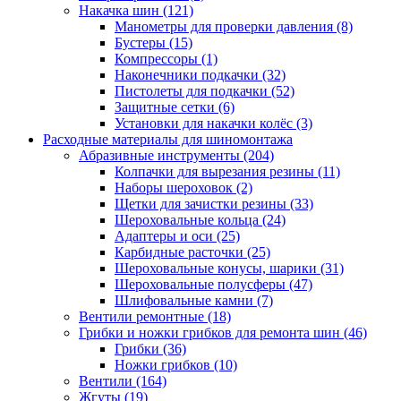
Накачка шин
(121)
Манометры для проверки давления
(8)
Бустеры
(15)
Компрессоры
(1)
Наконечники подкачки
(32)
Пистолеты для подкачки
(52)
Защитные сетки
(6)
Установки для накачки колёс
(3)
Расходные материалы для шиномонтажа
Абразивные инструменты
(204)
Колпачки для вырезания резины
(11)
Наборы шероховок
(2)
Щетки для зачистки резины
(33)
Шероховальные кольца
(24)
Адаптеры и оси
(25)
Карбидные расточки
(25)
Шероховальные конусы, шарики
(31)
Шероховальные полусферы
(47)
Шлифовальные камни
(7)
Вентили ремонтные
(18)
Грибки и ножки грибков для ремонта шин
(46)
Грибки
(36)
Ножки грибков
(10)
Вентили
(164)
Жгуты
(19)