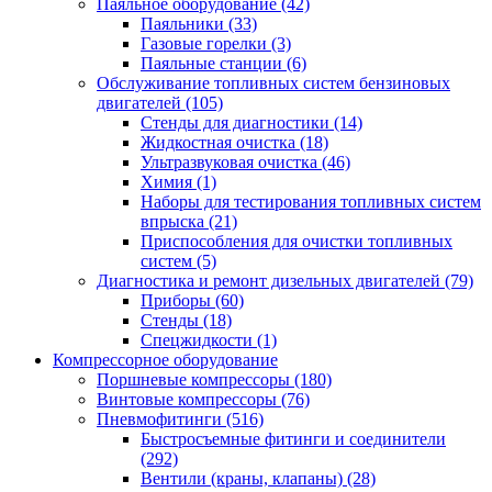
Паяльное оборудование
(42)
Паяльники
(33)
Газовые горелки
(3)
Паяльные станции
(6)
Обслуживание топливных систем бензиновых
двигателей
(105)
Стенды для диагностики
(14)
Жидкостная очистка
(18)
Ультразвуковая очистка
(46)
Химия
(1)
Наборы для тестирования топливных систем
впрыска
(21)
Приспособления для очистки топливных
систем
(5)
Диагностика и ремонт дизельных двигателей
(79)
Приборы
(60)
Стенды
(18)
Спецжидкости
(1)
Компрессорное оборудование
Поршневые компрессоры
(180)
Винтовые компрессоры
(76)
Пневмофитинги
(516)
Быстросъемные фитинги и соединители
(292)
Вентили (краны, клапаны)
(28)