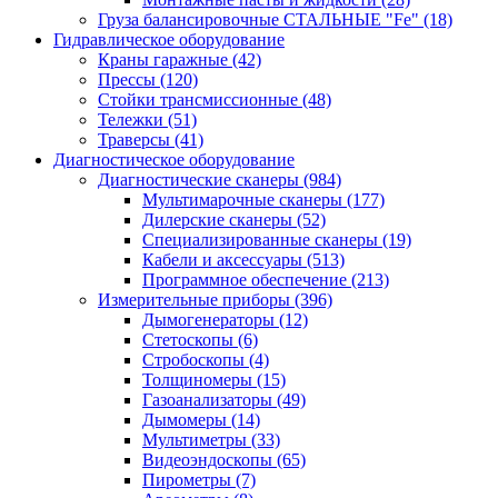
Груза балансировочные СТАЛЬНЫЕ "Fe"
(18)
Гидравлическое оборудование
Краны гаражные
(42)
Прессы
(120)
Стойки трансмиссионные
(48)
Тележки
(51)
Траверсы
(41)
Диагностическое оборудование
Диагностические сканеры
(984)
Мультимарочные сканеры
(177)
Дилерские сканеры
(52)
Специализированные сканеры
(19)
Кабели и аксессуары
(513)
Программное обеспечение
(213)
Измерительные приборы
(396)
Дымогенераторы
(12)
Стетоскопы
(6)
Стробоскопы
(4)
Толщиномеры
(15)
Газоанализаторы
(49)
Дымомеры
(14)
Мультиметры
(33)
Видеоэндоскопы
(65)
Пирометры
(7)