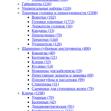
Гайковерты
(216)
Универсальные наборы
(116)
Торцевые головки и принадлежности
(2308)
Воротки
(102)
Головки торцевые
(1772)
Держатели головок
(16)
Карданы
(33)
Переходники
(70)
Трещотки
(144)
Удлинители
(126)
Шарнирно-губцевые инструменты
(406)
Бокорезы
(40)
Болторезы
(21)
Клещи
(33)
Кусачки
(14)
Ножницы для кабелереза
(19)
Переставные захваты и зажимы
(69)
Плоскогубцы и пассатижи
(99)
Стрипперы
(31)
Съемники для стопорных колец
(79)
Ключи
(1198)
Ударные
(70)
Балонные
(42)
Динамометрические
(91)
Комбинированные
(321)