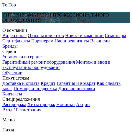
To Top
ИНТЕРНЕТ-МАГАЗИН ПРОФЕССИОНАЛЬНОГО
ОБОРУДОВАНИЯ
О компании
Видео о нас
Отзывы клиентов
Новости компании
Семинары
Сертификаты
Партнерам
Наши реквизиты
Вакансии
Бренды
Сервис
Установка и сервис
Гарантийный ремонт оборудования
Монтаж и ввод в
эксплуатацию оборудования
Обучение
Покупателям
Доставка и оплата
Кредит
Гарантия и возврат
Как сделать
заказ
Помощь и поддержка
Договор поставки
Контакты
Спецпредложения
Распродажа
Хиты продаж
Новинки
Акции
Вход
/
Регистрация
Меню
Назад