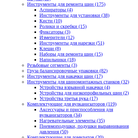
Инструменты для ремонта шин
(175)
Аспираторы
(4)
Инструменты для установки
(38)
Кисти
(10)
Ролики и скребки
(15)
Фиксаторы
(3)
Измерители
(12)
Инструменты для нарезки
(51)
Клещи
(8)
Наборы для ремонта шин
(15)
Напильники
(18)
Резьбовые сегменты
(3)
Груза балансировочные упаковки
(82)
Инструменты для накачки шин
(17)
Инструменты для шиномонтажных станков
(32)
Устройства взрывной накачки
(4)
Устройства для низкопрофильных шин
(2)
Устройства третья рука
(17)
Комплектующие для вулканизаторов
(119)
Аксессуары и приспособления для
вулканизаторов
(34)
Нагревательные элементы
(35)
Пневмоподушки, подушки выравнивания
давления
(50)
Комплектующие для домкратов
(20)