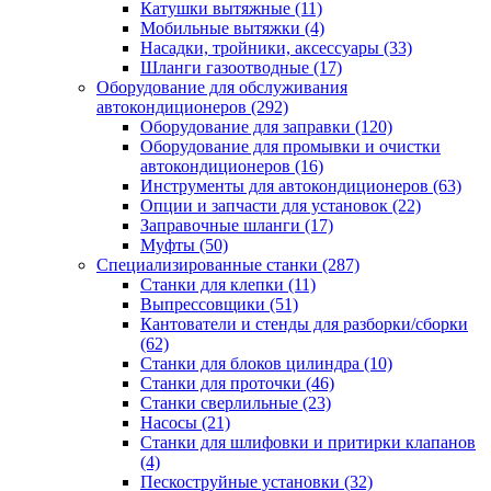
Катушки вытяжные
(11)
Мобильные вытяжки
(4)
Насадки, тройники, аксессуары
(33)
Шланги газоотводные
(17)
Оборудование для обслуживания
автокондиционеров
(292)
Оборудование для заправки
(120)
Оборудование для промывки и очистки
автокондиционеров
(16)
Инструменты для автокондиционеров
(63)
Опции и запчасти для установок
(22)
Заправочные шланги
(17)
Муфты
(50)
Специализированные станки
(287)
Станки для клепки
(11)
Выпрессовщики
(51)
Кантователи и стенды для разборки/сборки
(62)
Станки для блоков цилиндра
(10)
Станки для проточки
(46)
Станки сверлильные
(23)
Насосы
(21)
Станки для шлифовки и притирки клапанов
(4)
Пескоструйные установки
(32)