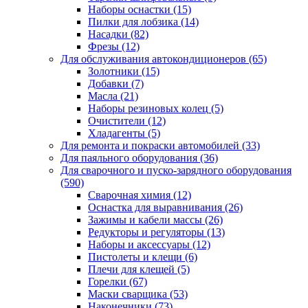
Наборы оснастки
(15)
Пилки для лобзика
(14)
Насадки
(82)
Фрезы
(12)
Для обслуживания автокондиционеров
(65)
Золотники
(15)
Добавки
(7)
Масла
(21)
Наборы резиновых колец
(5)
Очистители
(12)
Хладагенты
(5)
Для ремонта и покраски автомобилей
(33)
Для паяльного оборудования
(36)
Для сварочного и пуско-зарядного оборудования
(590)
Сварочная химия
(12)
Оснастка для выравнивания
(26)
Зажимы и кабели массы
(26)
Редукторы и регуляторы
(13)
Наборы и аксессуары
(12)
Пистолеты и клещи
(6)
Плечи для клещей
(5)
Горелки
(67)
Маски сварщика
(53)
Наконечники
(73)