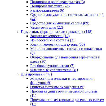
Полироли и реставраторы фар
(3)
Полироли пластика
(24)
Размораживатели
(6)
Средства для удаления сложных загрязнений
(44)
Средства для химчистки салона
(89)
Чернители шин
(22)
Герметики, формирователи прокладок
(148)
Защита от коррозии
(12)
Износостойкие составы
(2)
Клеи и герметики для кузова
(56)
Металлонаполненные составы и шпатлевки
(8)
Оборудование для нанесения герметиков и
клеев
(30)
Резьбовые уплотнители
(7)
Фланцевые уплотнители
(31)
Для промывки
(47)
Жидкости для очистки и тестирования
форсунок
(9)
Очистка системы охлаждения
(9)
Промывка двигателя и масляной системы
(11)
Промывка инжекторных и дизельных систем
(11)