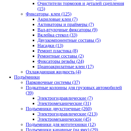
Очистители тормозов и деталей сцепления
(15)
Фиксаторы, клеи
(125)
Акриловые клеи
(7)
Активаторы и праймеры
(7)
Вал-втулочные фиксаторы
(9)
Вклейка стекол
(33)
Двухкомпонентные составы
(5)
Насадки
(13)
Ремонт пластика
(8)
Ремонтные составы
(2)
Фиксаторы резьбы
(24)
Цианоакрилатные клеи
(17)
Охлаждающая жидкость
(4)
Подъёмники
Парковочные системы
(37)
Подкатные колонны для грузовых автомобилей
(39)
Электрогидравлические
(7)
Электромеханические
(31)
Подъемники двухстоечные
(260)
Электрогидравлические
(213)
Электромеханические
(45)
Подъемники для мототехники
(12)
Подъемники канавные (на яму)
(29)