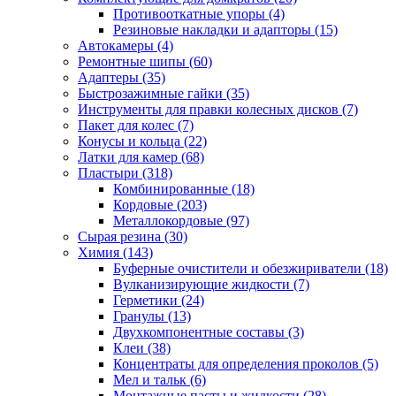
Противооткатные упоры
(4)
Резиновые накладки и адапторы
(15)
Автокамеры
(4)
Ремонтные шипы
(60)
Адаптеры
(35)
Быстрозажимные гайки
(35)
Инструменты для правки колесных дисков
(7)
Пакет для колес
(7)
Конусы и кольца
(22)
Латки для камер
(68)
Пластыри
(318)
Комбинированные
(18)
Кордовые
(203)
Металлокордовые
(97)
Сырая резина
(30)
Химия
(143)
Буферные очистители и обезжириватели
(18)
Вулканизирующие жидкости
(7)
Герметики
(24)
Гранулы
(13)
Двухкомпонентные составы
(3)
Клеи
(38)
Концентраты для определения проколов
(5)
Мел и тальк
(6)
Монтажные пасты и жидкости
(28)