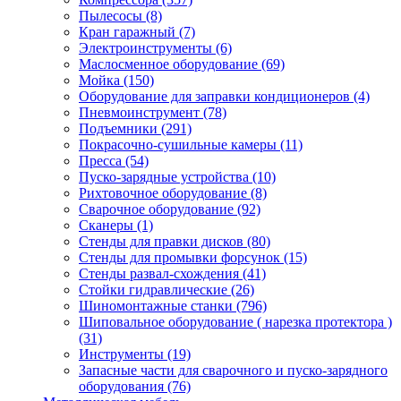
Пылесосы
(8)
Кран гаражный
(7)
Электроинструменты
(6)
Маслосменное оборудование
(69)
Мойка
(150)
Оборудование для заправки кондиционеров
(4)
Пневмоинструмент
(78)
Подъемники
(291)
Покрасочно-сушильные камеры
(11)
Пресса
(54)
Пуско-зарядные устройства
(10)
Рихтовочное оборудование
(8)
Сварочное оборудование
(92)
Сканеры
(1)
Стенды для правки дисков
(80)
Стенды для промывки форсунок
(15)
Стенды развал-схождения
(41)
Стойки гидравлические
(26)
Шиномонтажные станки
(796)
Шиповальное оборудование ( нарезка протектора )
(31)
Инструменты
(19)
Запасные части для сварочного и пуско-зарядного
оборудования
(76)