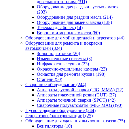
дизельного топлива
(311)
Оборудование для раздачи густых смазок
(203)
Оборудование для раздачи масла
(214)
Оборудование для замены масла
(138)
Тележки для бочек
(14)
Воронки и мерные емкости
(60)
Оборудование для мойки деталей и агрегатов
(44)
Оборудование для ремонта и покраски
автомобилей
(324)
Зоны подготовки
(26)
Измерительные системы
(3)
Инфракрасные сушки
(23)
Окрасочно-сушильные камеры
(23)
Оснастка для ремонта кузова
(198)
Стапели
(50)
Сварочное оборудование
(244)
Аппараты дуговой сварки (TIG, MMA)
(72)
Аппараты плазменной резки (CUT)
(27)
Аппараты точечной сварки (SPOT)
(42)
Сварочные полуавтоматы (MIG-MAG)
(90)
Пуско-зарядное оборудование
(244)
Генераторы (электростанции)
(25)
Оборудование для удаления выхлопных газов
(75)
Вентиляторы
(10)