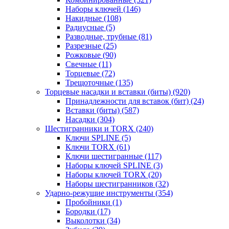
Наборы ключей
(146)
Накидные
(108)
Радиусные
(5)
Разводные, трубные
(81)
Разрезные
(25)
Рожковые
(90)
Свечные
(11)
Торцевые
(72)
Трещоточные
(135)
Торцевые насадки и вставки (биты)
(920)
Принадлежности для вставок (бит)
(24)
Вставки (биты)
(587)
Насадки
(304)
Шестигранники и TORX
(240)
Ключи SPLINE
(5)
Ключи TORX
(61)
Ключи шестигранные
(117)
Наборы ключей SPLINE
(3)
Наборы ключей TORX
(20)
Наборы шестигранников
(32)
Ударно-режущие инструменты
(354)
Пробойники
(1)
Бородки
(17)
Выколотки
(34)