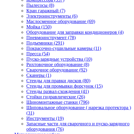
Пылесосы
(8)
Кран гаражный
(7)
Электроинструменты
(6)
Маслосменное оборудование
(69)
Мойка
(150)
Оборудование для заправки кондиционеров
(4)
Пневмоинструмент
(78)
Подъемники
(291)
Покрасочно-сушильные камеры
(11)
Пресса
(54)
Пуско-зарядные устройства
(10)
Рихтовочное оборудование
(8)
Сварочное оборудование
(92)
Сканеры
(1)
Стенды для правки дисков
(80)
Стенды для промывки форсунок
(15)
Стенды развал-схождения
(41)
Стойки гидравлические
(26)
Шиномонтажные станки
(796)
Шиповальное оборудование ( нарезка протектора )
(31)
Инструменты
(19)
Запасные части для сварочного и пуско-зарядного
оборудования
(76)