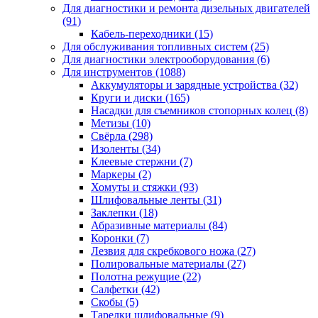
Для диагностики и ремонта дизельных двигателей
(91)
Кабель-переходники
(15)
Для обслуживания топливных систем
(25)
Для диагностики электрооборудования
(6)
Для инструментов
(1088)
Аккумуляторы и зарядные устройства
(32)
Круги и диски
(165)
Насадки для съемников стопорных колец
(8)
Метизы
(10)
Свёрла
(298)
Изоленты
(34)
Клеевые стержни
(7)
Маркеры
(2)
Хомуты и стяжки
(93)
Шлифовальные ленты
(31)
Заклепки
(18)
Абразивные материалы
(84)
Коронки
(7)
Лезвия для скребкового ножа
(27)
Полировальные материалы
(27)
Полотна режущие
(22)
Салфетки
(42)
Скобы
(5)
Тарелки шлифовальные
(9)