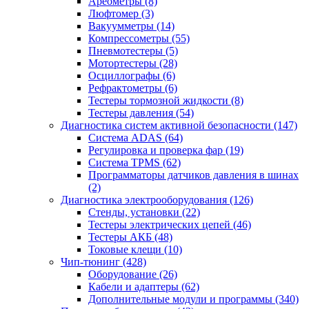
Ареометры
(8)
Люфтомер
(3)
Вакуумметры
(14)
Компрессометры
(55)
Пневмотестеры
(5)
Мотортестеры
(28)
Осциллографы
(6)
Рефрактометры
(6)
Тестеры тормозной жидкости
(8)
Тестеры давления
(54)
Диагностика систем активной безопасности
(147)
Система ADAS
(64)
Регулировка и проверка фар
(19)
Система TPMS
(62)
Программаторы датчиков давления в шинах
(2)
Диагностика электрооборудования
(126)
Стенды, установки
(22)
Тестеры электрических цепей
(46)
Тестеры АКБ
(48)
Токовые клещи
(10)
Чип-тюнинг
(428)
Оборудование
(26)
Кабели и адаптеры
(62)
Дополнительные модули и программы
(340)