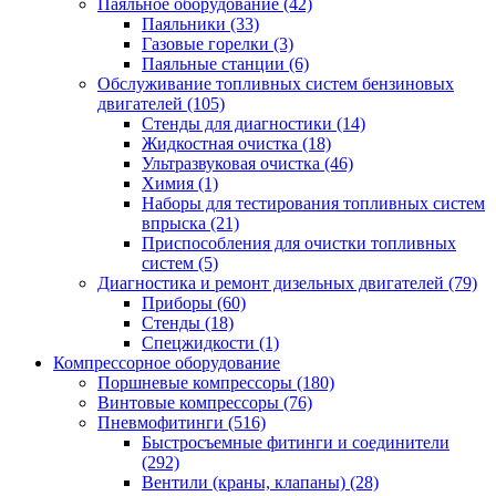
Паяльное оборудование
(42)
Паяльники
(33)
Газовые горелки
(3)
Паяльные станции
(6)
Обслуживание топливных систем бензиновых
двигателей
(105)
Стенды для диагностики
(14)
Жидкостная очистка
(18)
Ультразвуковая очистка
(46)
Химия
(1)
Наборы для тестирования топливных систем
впрыска
(21)
Приспособления для очистки топливных
систем
(5)
Диагностика и ремонт дизельных двигателей
(79)
Приборы
(60)
Стенды
(18)
Спецжидкости
(1)
Компрессорное оборудование
Поршневые компрессоры
(180)
Винтовые компрессоры
(76)
Пневмофитинги
(516)
Быстросъемные фитинги и соединители
(292)
Вентили (краны, клапаны)
(28)