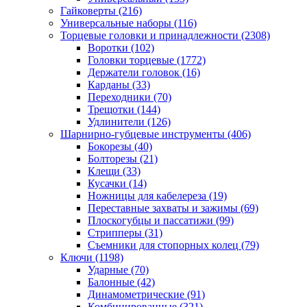
Гайковерты
(216)
Универсальные наборы
(116)
Торцевые головки и принадлежности
(2308)
Воротки
(102)
Головки торцевые
(1772)
Держатели головок
(16)
Карданы
(33)
Переходники
(70)
Трещотки
(144)
Удлинители
(126)
Шарнирно-губцевые инструменты
(406)
Бокорезы
(40)
Болторезы
(21)
Клещи
(33)
Кусачки
(14)
Ножницы для кабелереза
(19)
Переставные захваты и зажимы
(69)
Плоскогубцы и пассатижи
(99)
Стрипперы
(31)
Съемники для стопорных колец
(79)
Ключи
(1198)
Ударные
(70)
Балонные
(42)
Динамометрические
(91)
Комбинированные
(321)