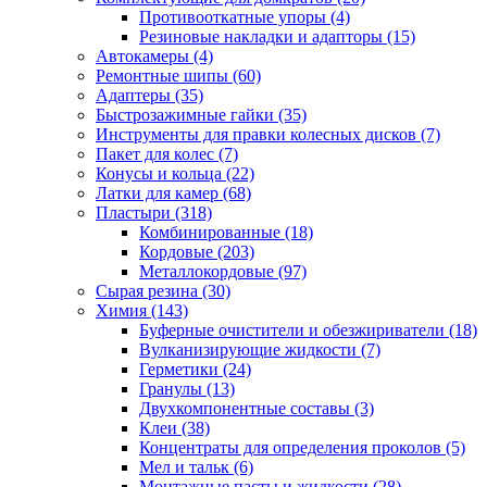
Противооткатные упоры
(4)
Резиновые накладки и адапторы
(15)
Автокамеры
(4)
Ремонтные шипы
(60)
Адаптеры
(35)
Быстрозажимные гайки
(35)
Инструменты для правки колесных дисков
(7)
Пакет для колес
(7)
Конусы и кольца
(22)
Латки для камер
(68)
Пластыри
(318)
Комбинированные
(18)
Кордовые
(203)
Металлокордовые
(97)
Сырая резина
(30)
Химия
(143)
Буферные очистители и обезжириватели
(18)
Вулканизирующие жидкости
(7)
Герметики
(24)
Гранулы
(13)
Двухкомпонентные составы
(3)
Клеи
(38)
Концентраты для определения проколов
(5)
Мел и тальк
(6)
Монтажные пасты и жидкости
(28)