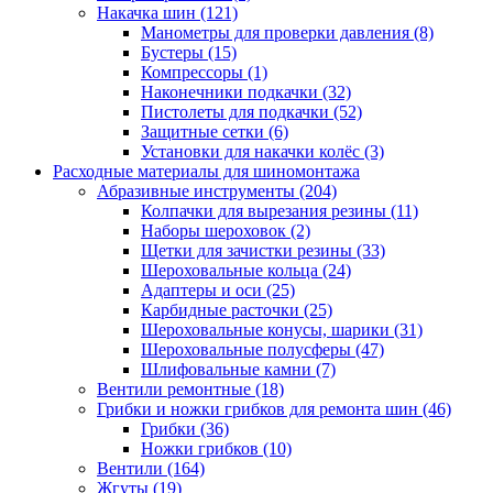
Накачка шин
(121)
Манометры для проверки давления
(8)
Бустеры
(15)
Компрессоры
(1)
Наконечники подкачки
(32)
Пистолеты для подкачки
(52)
Защитные сетки
(6)
Установки для накачки колёс
(3)
Расходные материалы для шиномонтажа
Абразивные инструменты
(204)
Колпачки для вырезания резины
(11)
Наборы шероховок
(2)
Щетки для зачистки резины
(33)
Шероховальные кольца
(24)
Адаптеры и оси
(25)
Карбидные расточки
(25)
Шероховальные конусы, шарики
(31)
Шероховальные полусферы
(47)
Шлифовальные камни
(7)
Вентили ремонтные
(18)
Грибки и ножки грибков для ремонта шин
(46)
Грибки
(36)
Ножки грибков
(10)
Вентили
(164)
Жгуты
(19)