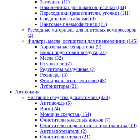
Заглушки
(11)
Наконечники для шлангов (ёлочки)
(34)
Переходники (разветвители, уголки)
(111)
Соединения с гайками
(9)
Цанговые пневмофитинги
(21)
Расходные материалы для винтовых компрессоров
(4)
Фильтра, масла, осушители для пневмолинии
(145)
Аэрозольные сепараторы
(9)
Блоки подготовки воздуха
(21)
Масла
(32)
Осушители
(7)
Редукторы воздушные
(2)
Ресиверы
(3)
Фильтры влагоотделители
(48)
Лубрикаторы
(21)
Автохимия
Чистящие средства для автомоек
(420)
Антидождь
(5)
Воск
(24)
Моющие средства
(154)
Очистители колесных дисков
(7)
Очистители подкапотного пространства
(19)
Антизапотеватели
(2)
Очистители стекол
(21)