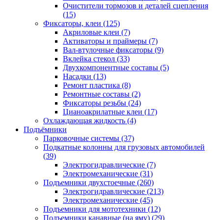
Очистители тормозов и деталей сцепления
(15)
Фиксаторы, клеи
(125)
Акриловые клеи
(7)
Активаторы и праймеры
(7)
Вал-втулочные фиксаторы
(9)
Вклейка стекол
(33)
Двухкомпонентные составы
(5)
Насадки
(13)
Ремонт пластика
(8)
Ремонтные составы
(2)
Фиксаторы резьбы
(24)
Цианоакрилатные клеи
(17)
Охлаждающая жидкость
(4)
Подъёмники
Парковочные системы
(37)
Подкатные колонны для грузовых автомобилей
(39)
Электрогидравлические
(7)
Электромеханические
(31)
Подъемники двухстоечные
(260)
Электрогидравлические
(213)
Электромеханические
(45)
Подъемники для мототехники
(12)
Подъемники канавные (на яму)
(29)