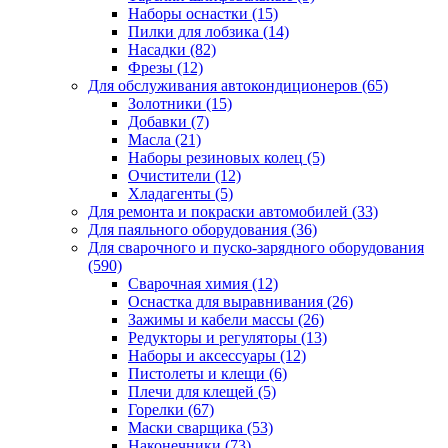
Наборы оснастки
(15)
Пилки для лобзика
(14)
Насадки
(82)
Фрезы
(12)
Для обслуживания автокондиционеров
(65)
Золотники
(15)
Добавки
(7)
Масла
(21)
Наборы резиновых колец
(5)
Очистители
(12)
Хладагенты
(5)
Для ремонта и покраски автомобилей
(33)
Для паяльного оборудования
(36)
Для сварочного и пуско-зарядного оборудования
(590)
Сварочная химия
(12)
Оснастка для выравнивания
(26)
Зажимы и кабели массы
(26)
Редукторы и регуляторы
(13)
Наборы и аксессуары
(12)
Пистолеты и клещи
(6)
Плечи для клещей
(5)
Горелки
(67)
Маски сварщика
(53)
Наконечники
(73)