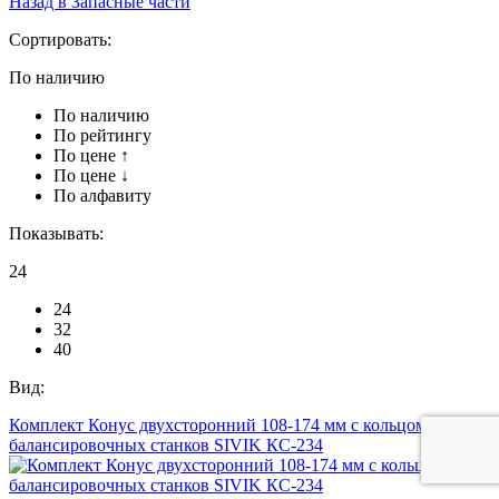
Назад в Запасные части
Сортировать:
По наличию
По наличию
По рейтингу
По цене ↑
По цене ↓
По алфавиту
Показывать:
24
24
32
40
Вид:
Комплект Конус двухсторонний 108-174 мм с кольцом для
балансировочных станков SIVIK КС-234