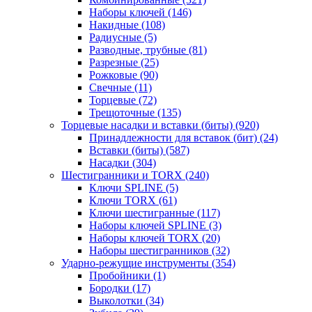
Наборы ключей
(146)
Накидные
(108)
Радиусные
(5)
Разводные, трубные
(81)
Разрезные
(25)
Рожковые
(90)
Свечные
(11)
Торцевые
(72)
Трещоточные
(135)
Торцевые насадки и вставки (биты)
(920)
Принадлежности для вставок (бит)
(24)
Вставки (биты)
(587)
Насадки
(304)
Шестигранники и TORX
(240)
Ключи SPLINE
(5)
Ключи TORX
(61)
Ключи шестигранные
(117)
Наборы ключей SPLINE
(3)
Наборы ключей TORX
(20)
Наборы шестигранников
(32)
Ударно-режущие инструменты
(354)
Пробойники
(1)
Бородки
(17)
Выколотки
(34)