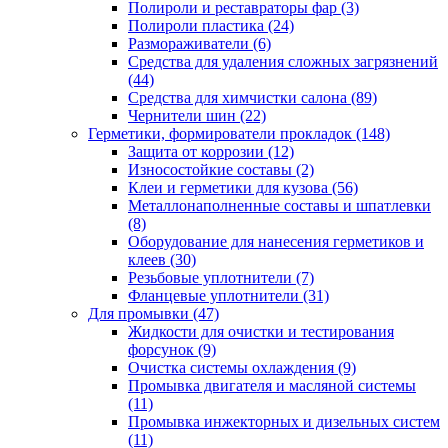
Полироли и реставраторы фар
(3)
Полироли пластика
(24)
Размораживатели
(6)
Средства для удаления сложных загрязнений
(44)
Средства для химчистки салона
(89)
Чернители шин
(22)
Герметики, формирователи прокладок
(148)
Защита от коррозии
(12)
Износостойкие составы
(2)
Клеи и герметики для кузова
(56)
Металлонаполненные составы и шпатлевки
(8)
Оборудование для нанесения герметиков и
клеев
(30)
Резьбовые уплотнители
(7)
Фланцевые уплотнители
(31)
Для промывки
(47)
Жидкости для очистки и тестирования
форсунок
(9)
Очистка системы охлаждения
(9)
Промывка двигателя и масляной системы
(11)
Промывка инжекторных и дизельных систем
(11)