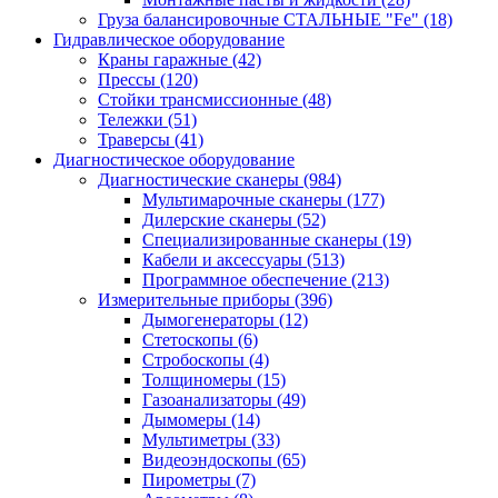
Груза балансировочные СТАЛЬНЫЕ "Fe"
(18)
Гидравлическое оборудование
Краны гаражные
(42)
Прессы
(120)
Стойки трансмиссионные
(48)
Тележки
(51)
Траверсы
(41)
Диагностическое оборудование
Диагностические сканеры
(984)
Мультимарочные сканеры
(177)
Дилерские сканеры
(52)
Специализированные сканеры
(19)
Кабели и аксессуары
(513)
Программное обеспечение
(213)
Измерительные приборы
(396)
Дымогенераторы
(12)
Стетоскопы
(6)
Стробоскопы
(4)
Толщиномеры
(15)
Газоанализаторы
(49)
Дымомеры
(14)
Мультиметры
(33)
Видеоэндоскопы
(65)
Пирометры
(7)