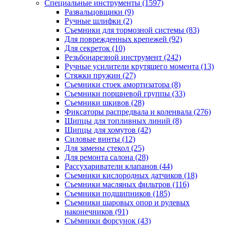
Специальные инструменты
(1597)
Развальцовщики
(9)
Ручные шлифки
(2)
Съемники для тормозной системы
(83)
Для поврежденных крепежей
(92)
Для секреток
(10)
Резьбонарезной инструмент
(242)
Ручные усилители крутящего момента
(13)
Стяжки пружин
(27)
Съемники стоек амортизатора
(8)
Съемники поршневой группы
(33)
Съемники шкивов
(28)
Фиксаторы распредвала и коленвала
(276)
Щипцы для топливных линий
(8)
Щипцы для хомутов
(42)
Силовые винты
(12)
Для замены стекол
(25)
Для ремонта салона
(28)
Рассухариватели клапанов
(44)
Съемники кислородных датчиков
(18)
Съемники масляных фильтров
(116)
Съемники подшипников
(185)
Съемники шаровых опор и рулевых
наконечников
(91)
Съёмники форсунок
(43)