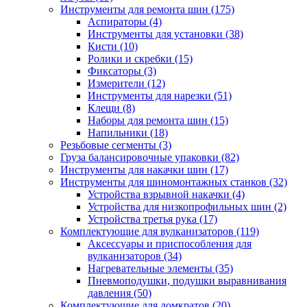
Инструменты для ремонта шин
(175)
Аспираторы
(4)
Инструменты для установки
(38)
Кисти
(10)
Ролики и скребки
(15)
Фиксаторы
(3)
Измерители
(12)
Инструменты для нарезки
(51)
Клещи
(8)
Наборы для ремонта шин
(15)
Напильники
(18)
Резьбовые сегменты
(3)
Груза балансировочные упаковки
(82)
Инструменты для накачки шин
(17)
Инструменты для шиномонтажных станков
(32)
Устройства взрывной накачки
(4)
Устройства для низкопрофильных шин
(2)
Устройства третья рука
(17)
Комплектующие для вулканизаторов
(119)
Аксессуары и приспособления для
вулканизаторов
(34)
Нагревательные элементы
(35)
Пневмоподушки, подушки выравнивания
давления
(50)
Комплектующие для домкратов
(20)