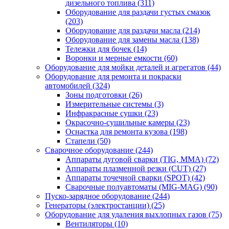
дизельного топлива
(311)
Оборудование для раздачи густых смазок
(203)
Оборудование для раздачи масла
(214)
Оборудование для замены масла
(138)
Тележки для бочек
(14)
Воронки и мерные емкости
(60)
Оборудование для мойки деталей и агрегатов
(44)
Оборудование для ремонта и покраски
автомобилей
(324)
Зоны подготовки
(26)
Измерительные системы
(3)
Инфракрасные сушки
(23)
Окрасочно-сушильные камеры
(23)
Оснастка для ремонта кузова
(198)
Стапели
(50)
Сварочное оборудование
(244)
Аппараты дуговой сварки (TIG, MMA)
(72)
Аппараты плазменной резки (CUT)
(27)
Аппараты точечной сварки (SPOT)
(42)
Сварочные полуавтоматы (MIG-MAG)
(90)
Пуско-зарядное оборудование
(244)
Генераторы (электростанции)
(25)
Оборудование для удаления выхлопных газов
(75)
Вентиляторы
(10)