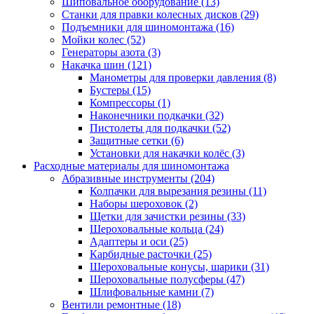
Шиповальное оборудование
(13)
Станки для правки колесных дисков
(29)
Подъемники для шиномонтажа
(16)
Мойки колес
(52)
Генераторы азота
(3)
Накачка шин
(121)
Манометры для проверки давления
(8)
Бустеры
(15)
Компрессоры
(1)
Наконечники подкачки
(32)
Пистолеты для подкачки
(52)
Защитные сетки
(6)
Установки для накачки колёс
(3)
Расходные материалы для шиномонтажа
Абразивные инструменты
(204)
Колпачки для вырезания резины
(11)
Наборы шероховок
(2)
Щетки для зачистки резины
(33)
Шероховальные кольца
(24)
Адаптеры и оси
(25)
Карбидные расточки
(25)
Шероховальные конусы, шарики
(31)
Шероховальные полусферы
(47)
Шлифовальные камни
(7)
Вентили ремонтные
(18)