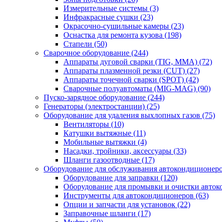
Измерительные системы
(3)
Инфракрасные сушки
(23)
Окрасочно-сушильные камеры
(23)
Оснастка для ремонта кузова
(198)
Стапели
(50)
Сварочное оборудование
(244)
Аппараты дуговой сварки (TIG, MMA)
(72)
Аппараты плазменной резки (CUT)
(27)
Аппараты точечной сварки (SPOT)
(42)
Сварочные полуавтоматы (MIG-MAG)
(90)
Пуско-зарядное оборудование
(244)
Генераторы (электростанции)
(25)
Оборудование для удаления выхлопных газов
(75)
Вентиляторы
(10)
Катушки вытяжные
(11)
Мобильные вытяжки
(4)
Насадки, тройники, аксессуары
(33)
Шланги газоотводные
(17)
Оборудование для обслуживания автокондиционер
Оборудование для заправки
(120)
Оборудование для промывки и очистки авто
Инструменты для автокондиционеров
(63)
Опции и запчасти для установок
(22)
Заправочные шланги
(17)