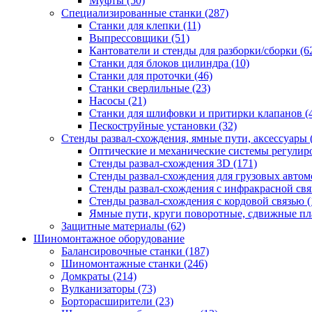
Муфты
(50)
Специализированные станки
(287)
Станки для клепки
(11)
Выпрессовщики
(51)
Кантователи и стенды для разборки/сборки
(6
Станки для блоков цилиндра
(10)
Станки для проточки
(46)
Станки сверлильные
(23)
Насосы
(21)
Станки для шлифовки и притирки клапанов
(
Пескоструйные установки
(32)
Стенды развал-схождения, ямные пути, аксессуары
Оптические и механические системы регулир
Стенды развал-схождения 3D
(171)
Стенды развал-схождения для грузовых авто
Стенды развал-схождения с инфракрасной св
Стенды развал-схождения с кордовой связью
(
Ямные пути, круги поворотные, сдвижные п
Защитные материалы
(62)
Шиномонтажное оборудование
Балансировочные станки
(187)
Шиномонтажные станки
(246)
Домкраты
(214)
Вулканизаторы
(73)
Борторасширители
(23)