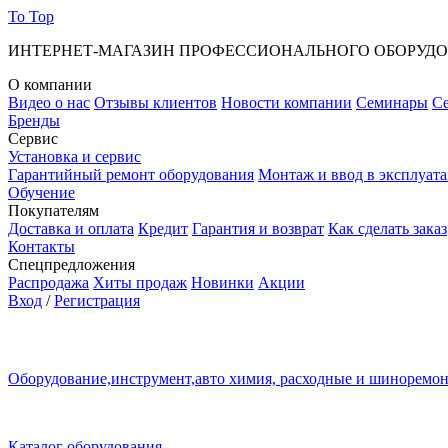
To Top
ИНТЕРНЕТ-МАГАЗИН ПРОФЕССИОНАЛЬНОГО ОБОРУД
О компании
Видео о нас
Отзывы клиентов
Новости компании
Семинары
С
Бренды
Сервис
Установка и сервис
Гарантийный ремонт оборудования
Монтаж и ввод в эксплуат
Обучение
Покупателям
Доставка и оплата
Кредит
Гарантия и возврат
Как сделать заказ
Контакты
Спецпредложения
Распродажа
Хиты продаж
Новинки
Акции
Вход
/
Регистрация
Оборудование,инструмент,авто химия, расходные и шиноремо
Каталог оборудования