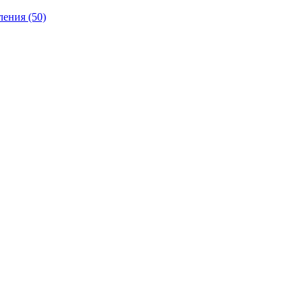
ления
(50)