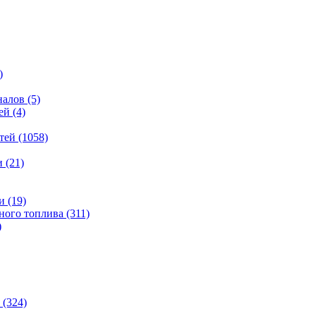
)
налов
(5)
ей
(4)
тей
(1058)
и
(21)
и
(19)
ьного топлива
(311)
)
(324)