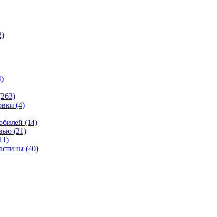
2)
4)
(263)
овки
(4)
мобилей
(14)
язью
(21)
11)
ластины
(40)