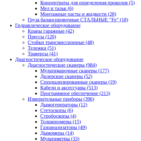
Концентраты для определения проколов
(5)
Мел и тальк
(6)
Монтажные пасты и жидкости
(28)
Груза балансировочные СТАЛЬНЫЕ "Fe"
(18)
Гидравлическое оборудование
Краны гаражные
(42)
Прессы
(120)
Стойки трансмиссионные
(48)
Тележки
(51)
Траверсы
(41)
Диагностическое оборудование
Диагностические сканеры
(984)
Мультимарочные сканеры
(177)
Дилерские сканеры
(52)
Специализированные сканеры
(19)
Кабели и аксессуары
(513)
Программное обеспечение
(213)
Измерительные приборы
(396)
Дымогенераторы
(12)
Стетоскопы
(6)
Стробоскопы
(4)
Толщиномеры
(15)
Газоанализаторы
(49)
Дымомеры
(14)
Мультиметры
(33)