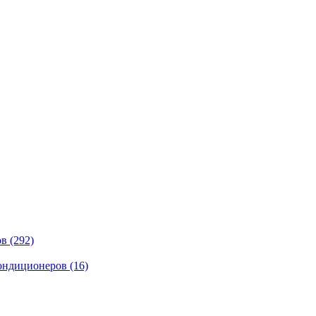
ов
(292)
кондиционеров
(16)