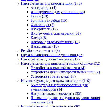
Инструменты для ремонта шин
(175)
Аспираторы
(4)
Инструменты для установки
(38)
Кисти
(10)
Ролики и скребки
(15)
Фиксаторы
(3)
Измерители
(12)
Инструменты для нарезки
(51)
Клещи
(8)
Наборы для ремонта шин
(15)
Напильники
(18)
Резьбовые сегменты
(3)
Груза балансировочные упаковки
(82)
Инструменты для накачки шин
(17)
Инструменты для шиномонтажных станков
(32)
Устройства взрывной накачки
(4)
Устройства для низкопрофильных шин
(2)
Устройства третья рука
(17)
Комплектующие для вулканизаторов
(119)
Аксессуары и приспособления для
вулканизаторов
(34)
Нагревательные элементы
(35)
Пневмоподушки, подушки выравнивания
давления
(50)
Комплектующие для домкратов
(20)