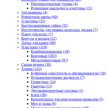
Противооткатные упоры
(4)
Резиновые накладки и адапторы
(15)
Автокамеры
(4)
Ремонтные шипы
(60)
Адаптеры
(35)
Быстрозажимные гайки
(35)
Инструменты для правки колесных дисков
(7)
Пакет для колес
(7)
Конусы и кольца
(22)
Латки для камер
(68)
Пластыри
(318)
Комбинированные
(18)
Кордовые
(203)
Металлокордовые
(97)
Сырая резина
(30)
Химия
(143)
Буферные очистители и обезжириватели
(18)
Вулканизирующие жидкости
(7)
Герметики
(24)
Гранулы
(13)
Двухкомпонентные составы
(3)
Клеи
(38)
Концентраты для определения проколов
(5)
Мел и тальк
(6)
Монтажные пасты и жидкости
(28)