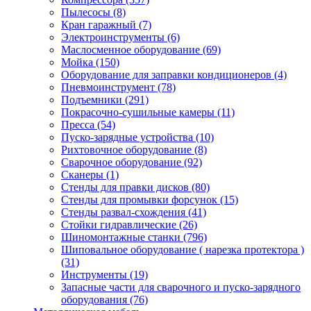
Пылесосы
(8)
Кран гаражный
(7)
Электроинструменты
(6)
Маслосменное оборудование
(69)
Мойка
(150)
Оборудование для заправки кондиционеров
(4)
Пневмоинструмент
(78)
Подъемники
(291)
Покрасочно-сушильные камеры
(11)
Пресса
(54)
Пуско-зарядные устройства
(10)
Рихтовочное оборудование
(8)
Сварочное оборудование
(92)
Сканеры
(1)
Стенды для правки дисков
(80)
Стенды для промывки форсунок
(15)
Стенды развал-схождения
(41)
Стойки гидравлические
(26)
Шиномонтажные станки
(796)
Шиповальное оборудование ( нарезка протектора )
(31)
Инструменты
(19)
Запасные части для сварочного и пуско-зарядного
оборудования
(76)