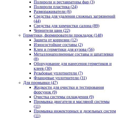
Полироли и реставраторы фар
(3)
Полироли пластика
(24)
Размораживатели
(6)
Средства для удаления сложных загрязнений
(44)
Средства для химчистки салона
(89)
Чернители шин
(22)
Герметики, формирователи прокладок
(148)
Защита от коррозии
(12)
Износостойкие составы
(2)
Клеи и герметики для кузова
(56)
Металлонаполненные составы и шпатлевки
(8)
Оборудование для нанесения герметиков и
клеев
(30)
Резьбовые уплотнители
(7)
Фланцевые уплотнители
(31)
Для промывки
(47)
Жидкости для очистки и тестирования
форсунок
(9)
Очистка системы охлаждения
(9)
Промывка двигателя и масляной системы
(11)
Промывка инжекторных и дизельных систем
(11)