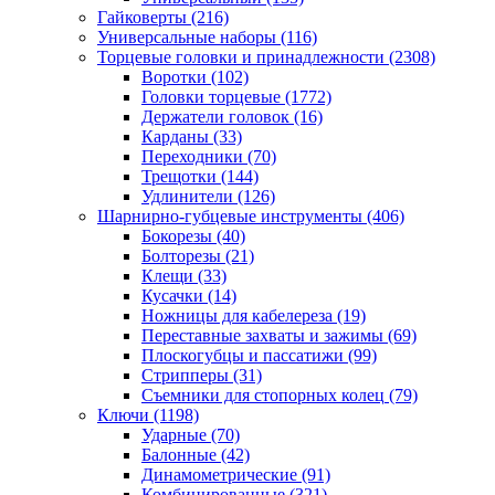
Гайковерты
(216)
Универсальные наборы
(116)
Торцевые головки и принадлежности
(2308)
Воротки
(102)
Головки торцевые
(1772)
Держатели головок
(16)
Карданы
(33)
Переходники
(70)
Трещотки
(144)
Удлинители
(126)
Шарнирно-губцевые инструменты
(406)
Бокорезы
(40)
Болторезы
(21)
Клещи
(33)
Кусачки
(14)
Ножницы для кабелереза
(19)
Переставные захваты и зажимы
(69)
Плоскогубцы и пассатижи
(99)
Стрипперы
(31)
Съемники для стопорных колец
(79)
Ключи
(1198)
Ударные
(70)
Балонные
(42)
Динамометрические
(91)
Комбинированные
(321)