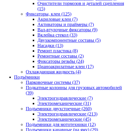
Очистители тормозов и деталей сцепления
(15)
Фиксаторы, клеи
(125)
Акриловые клеи
(7)
Активаторы и праймеры
(7)
Вал-втулочные фиксаторы
(9)
Вклейка стекол
(33)
Двухкомпонентные составы
(5)
Насадки
(13)
Ремонт пластика
(8)
Ремонтные составы
(2)
Фиксаторы резьбы
(24)
Цианоакрилатные клеи
(17)
Охлаждающая жидкость
(4)
Подъёмники
Парковочные системы
(37)
Подкатные колонны для грузовых автомобилей
(39)
Электрогидравлические
(7)
Электромеханические
(31)
Подъемники двухстоечные
(260)
Электрогидравлические
(213)
Электромеханические
(45)
Подъемники для мототехники
(12)
Подъемники канавные (на яму)
(29)