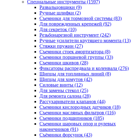
Специальные инструменты
(1597)
Развальцовщики
(9)
Ручные шлифки
(2)
Съемники для тормозной системы
(83)
Для поврежденных крепежей
(92)
Для секреток
(10)
Резьбонарезной инструмент
(242)
Ручные усилители крутящего момента
(13)
Стяжки пружин
(27)
Съемники стоек амортизатора
(8)
Съемники поршневой группы
(33)
Съемники шкивов
(28)
Фиксаторы распредвала и коленвала
(276)
Щипцы для топливных линий
(8)
Щипцы для хомутов
(42)
Силовые винты
(12)
Для замены стекол
(25)
Для ремонта салона
(28)
Рассухариватели клапанов
(44)
Съемники кислородных датчиков
(18)
Съемники масляных фильтров
(116)
Съемники подшипников
(185)
Съемники шаровых опор и рулевых
наконечников
(91)
Съёмники форсунок
(43)