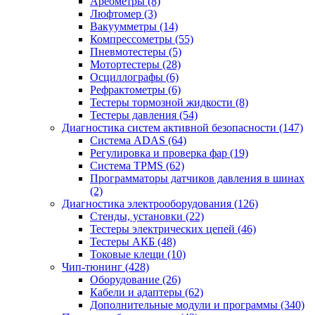
Ареометры
(8)
Люфтомер
(3)
Вакуумметры
(14)
Компрессометры
(55)
Пневмотестеры
(5)
Мотортестеры
(28)
Осциллографы
(6)
Рефрактометры
(6)
Тестеры тормозной жидкости
(8)
Тестеры давления
(54)
Диагностика систем активной безопасности
(147)
Система ADAS
(64)
Регулировка и проверка фар
(19)
Система TPMS
(62)
Программаторы датчиков давления в шинах
(2)
Диагностика электрооборудования
(126)
Стенды, установки
(22)
Тестеры электрических цепей
(46)
Тестеры АКБ
(48)
Токовые клещи
(10)
Чип-тюнинг
(428)
Оборудование
(26)
Кабели и адаптеры
(62)
Дополнительные модули и программы
(340)