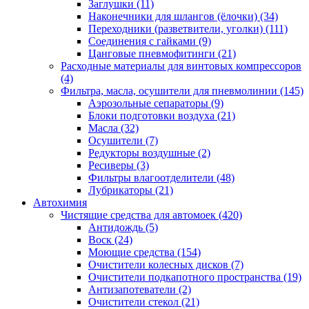
Заглушки
(11)
Наконечники для шлангов (ёлочки)
(34)
Переходники (разветвители, уголки)
(111)
Соединения с гайками
(9)
Цанговые пневмофитинги
(21)
Расходные материалы для винтовых компрессоров
(4)
Фильтра, масла, осушители для пневмолинии
(145)
Аэрозольные сепараторы
(9)
Блоки подготовки воздуха
(21)
Масла
(32)
Осушители
(7)
Редукторы воздушные
(2)
Ресиверы
(3)
Фильтры влагоотделители
(48)
Лубрикаторы
(21)
Автохимия
Чистящие средства для автомоек
(420)
Антидождь
(5)
Воск
(24)
Моющие средства
(154)
Очистители колесных дисков
(7)
Очистители подкапотного пространства
(19)
Антизапотеватели
(2)
Очистители стекол
(21)