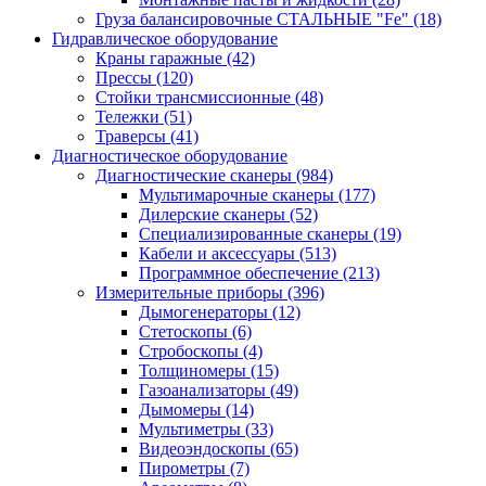
Груза балансировочные СТАЛЬНЫЕ "Fe"
(18)
Гидравлическое оборудование
Краны гаражные
(42)
Прессы
(120)
Стойки трансмиссионные
(48)
Тележки
(51)
Траверсы
(41)
Диагностическое оборудование
Диагностические сканеры
(984)
Мультимарочные сканеры
(177)
Дилерские сканеры
(52)
Специализированные сканеры
(19)
Кабели и аксессуары
(513)
Программное обеспечение
(213)
Измерительные приборы
(396)
Дымогенераторы
(12)
Стетоскопы
(6)
Стробоскопы
(4)
Толщиномеры
(15)
Газоанализаторы
(49)
Дымомеры
(14)
Мультиметры
(33)
Видеоэндоскопы
(65)
Пирометры
(7)