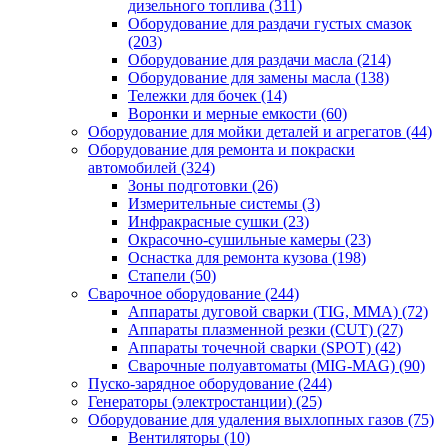
дизельного топлива
(311)
Оборудование для раздачи густых смазок
(203)
Оборудование для раздачи масла
(214)
Оборудование для замены масла
(138)
Тележки для бочек
(14)
Воронки и мерные емкости
(60)
Оборудование для мойки деталей и агрегатов
(44)
Оборудование для ремонта и покраски
автомобилей
(324)
Зоны подготовки
(26)
Измерительные системы
(3)
Инфракрасные сушки
(23)
Окрасочно-сушильные камеры
(23)
Оснастка для ремонта кузова
(198)
Стапели
(50)
Сварочное оборудование
(244)
Аппараты дуговой сварки (TIG, MMA)
(72)
Аппараты плазменной резки (CUT)
(27)
Аппараты точечной сварки (SPOT)
(42)
Сварочные полуавтоматы (MIG-MAG)
(90)
Пуско-зарядное оборудование
(244)
Генераторы (электростанции)
(25)
Оборудование для удаления выхлопных газов
(75)
Вентиляторы
(10)