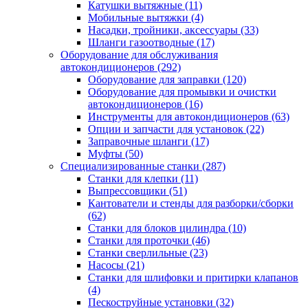
Катушки вытяжные
(11)
Мобильные вытяжки
(4)
Насадки, тройники, аксессуары
(33)
Шланги газоотводные
(17)
Оборудование для обслуживания
автокондиционеров
(292)
Оборудование для заправки
(120)
Оборудование для промывки и очистки
автокондиционеров
(16)
Инструменты для автокондиционеров
(63)
Опции и запчасти для установок
(22)
Заправочные шланги
(17)
Муфты
(50)
Специализированные станки
(287)
Станки для клепки
(11)
Выпрессовщики
(51)
Кантователи и стенды для разборки/сборки
(62)
Станки для блоков цилиндра
(10)
Станки для проточки
(46)
Станки сверлильные
(23)
Насосы
(21)
Станки для шлифовки и притирки клапанов
(4)
Пескоструйные установки
(32)