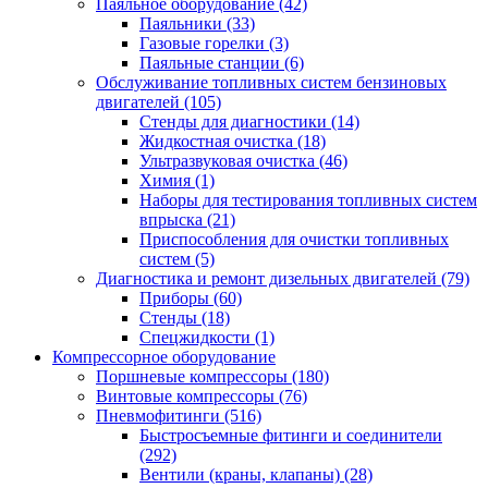
Паяльное оборудование
(42)
Паяльники
(33)
Газовые горелки
(3)
Паяльные станции
(6)
Обслуживание топливных систем бензиновых
двигателей
(105)
Стенды для диагностики
(14)
Жидкостная очистка
(18)
Ультразвуковая очистка
(46)
Химия
(1)
Наборы для тестирования топливных систем
впрыска
(21)
Приспособления для очистки топливных
систем
(5)
Диагностика и ремонт дизельных двигателей
(79)
Приборы
(60)
Стенды
(18)
Спецжидкости
(1)
Компрессорное оборудование
Поршневые компрессоры
(180)
Винтовые компрессоры
(76)
Пневмофитинги
(516)
Быстросъемные фитинги и соединители
(292)
Вентили (краны, клапаны)
(28)