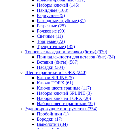
Наборы ключей
(146)
Накидные
(108)
Радиусные
(5)
Разводные, трубные
(81)
Разрезные
(25)
Рожковые
(90)
Свечные
(11)
Торцевые
(72)
Трещоточные
(135)
Торцевые насадки и вставки (биты)
(920)
Принадлежности для вставок (бит)
(24)
Вставки (биты)
(587)
Насадки
(304)
Шестигранники и TORX
(240)
Ключи SPLINE
(5)
Ключи TORX
(61)
Ключи шестигранные
(117)
Наборы ключей SPLINE
(3)
Наборы ключей TORX
(20)
Наборы шестигранников
(32)
Ударно-режущие инструменты
(354)
Пробойники
(1)
Бородки
(17)
Выколотки
(34)