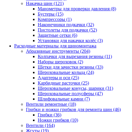
Накачка шин
(121)
Манометры для проверки давления
(8)
Бустеры
(15)
Компрессоры
(1)
Наконечники подкачки
(32)
Пистолеты для подкачки
(52)
Защитные сетки
(6)
Установки для накачки колёс
(3)
Расходные материалы для шиномонтажа
Абразивные инструменты
(204)
Колпачки для вырезания резины
(11)
Наборы шероховок
(2)
Щетки для зачистки резины
(33)
Шероховальные кольца
(24)
Адаптеры и оси
(25)
Карбидные расточки
(25)
Шероховальные конусы, шарики
(31)
Шероховальные полусферы
(47)
Шлифовальные камни
(7)
Вентили ремонтные
(18)
Грибки и ножки грибков для ремонта шин
(46)
Грибки
(36)
Ножки грибков
(10)
Вентили
(164)
Жгуты
(19)