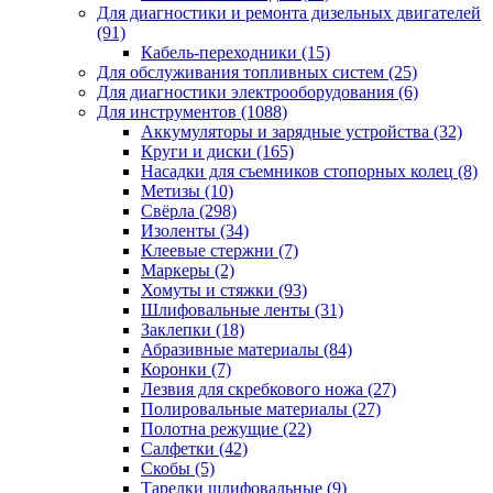
Для диагностики и ремонта дизельных двигателей
(91)
Кабель-переходники
(15)
Для обслуживания топливных систем
(25)
Для диагностики электрооборудования
(6)
Для инструментов
(1088)
Аккумуляторы и зарядные устройства
(32)
Круги и диски
(165)
Насадки для съемников стопорных колец
(8)
Метизы
(10)
Свёрла
(298)
Изоленты
(34)
Клеевые стержни
(7)
Маркеры
(2)
Хомуты и стяжки
(93)
Шлифовальные ленты
(31)
Заклепки
(18)
Абразивные материалы
(84)
Коронки
(7)
Лезвия для скребкового ножа
(27)
Полировальные материалы
(27)
Полотна режущие
(22)
Салфетки
(42)
Скобы
(5)
Тарелки шлифовальные
(9)