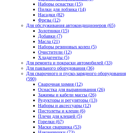
Наборы оснастки
(15)
Пилки для лобзика
(14)
Насадки
(82)
Фрезы
(12)
Для обслуживания автокондиционеров
(65)
Золотники
(15)
Добавки
(7)
Масла
(21)
Наборы резиновых колец
(5)
Очистители
(12)
Хладагенты
(5)
Для ремонта и покраски автомобилей
(33)
Для паяльного оборудования
(36)
Для сварочного и пуско-зарядного оборудования
(590)
Сварочная химия
(12)
Оснастка для выравнивания
(26)
Зажимы и кабели массы
(26)
Редукторы и регуляторы
(13)
Наборы и аксессуары
(12)
Пистолеты и клещи
(6)
Плечи для клещей
(5)
Горелки
(67)
Маски сварщика
(53)
Наконечники
(73)