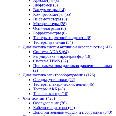
Ареометры
(8)
Люфтомер
(3)
Вакуумметры
(14)
Компрессометры
(55)
Пневмотестеры
(5)
Мотортестеры
(28)
Осциллографы
(6)
Рефрактометры
(6)
Тестеры тормозной жидкости
(8)
Тестеры давления
(54)
Диагностика систем активной безопасности
(147)
Система ADAS
(64)
Регулировка и проверка фар
(19)
Система TPMS
(62)
Программаторы датчиков давления в шинах
(2)
Диагностика электрооборудования
(126)
Стенды, установки
(22)
Тестеры электрических цепей
(46)
Тестеры АКБ
(48)
Токовые клещи
(10)
Чип-тюнинг
(428)
Оборудование
(26)
Кабели и адаптеры
(62)
Дополнительные модули и программы
(340)