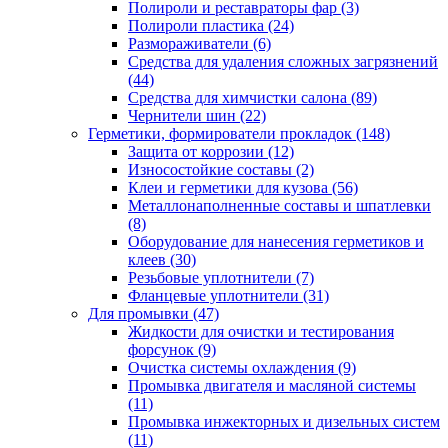
Полироли и реставраторы фар
(3)
Полироли пластика
(24)
Размораживатели
(6)
Средства для удаления сложных загрязнений
(44)
Средства для химчистки салона
(89)
Чернители шин
(22)
Герметики, формирователи прокладок
(148)
Защита от коррозии
(12)
Износостойкие составы
(2)
Клеи и герметики для кузова
(56)
Металлонаполненные составы и шпатлевки
(8)
Оборудование для нанесения герметиков и
клеев
(30)
Резьбовые уплотнители
(7)
Фланцевые уплотнители
(31)
Для промывки
(47)
Жидкости для очистки и тестирования
форсунок
(9)
Очистка системы охлаждения
(9)
Промывка двигателя и масляной системы
(11)
Промывка инжекторных и дизельных систем
(11)