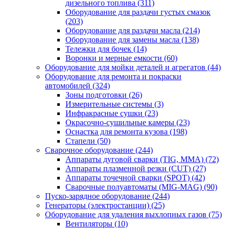
дизельного топлива
(311)
Оборудование для раздачи густых смазок
(203)
Оборудование для раздачи масла
(214)
Оборудование для замены масла
(138)
Тележки для бочек
(14)
Воронки и мерные емкости
(60)
Оборудование для мойки деталей и агрегатов
(44)
Оборудование для ремонта и покраски
автомобилей
(324)
Зоны подготовки
(26)
Измерительные системы
(3)
Инфракрасные сушки
(23)
Окрасочно-сушильные камеры
(23)
Оснастка для ремонта кузова
(198)
Стапели
(50)
Сварочное оборудование
(244)
Аппараты дуговой сварки (TIG, MMA)
(72)
Аппараты плазменной резки (CUT)
(27)
Аппараты точечной сварки (SPOT)
(42)
Сварочные полуавтоматы (MIG-MAG)
(90)
Пуско-зарядное оборудование
(244)
Генераторы (электростанции)
(25)
Оборудование для удаления выхлопных газов
(75)
Вентиляторы
(10)