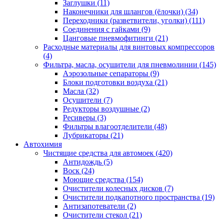
Заглушки
(11)
Наконечники для шлангов (ёлочки)
(34)
Переходники (разветвители, уголки)
(111)
Соединения с гайками
(9)
Цанговые пневмофитинги
(21)
Расходные материалы для винтовых компрессоров
(4)
Фильтра, масла, осушители для пневмолинии
(145)
Аэрозольные сепараторы
(9)
Блоки подготовки воздуха
(21)
Масла
(32)
Осушители
(7)
Редукторы воздушные
(2)
Ресиверы
(3)
Фильтры влагоотделители
(48)
Лубрикаторы
(21)
Автохимия
Чистящие средства для автомоек
(420)
Антидождь
(5)
Воск
(24)
Моющие средства
(154)
Очистители колесных дисков
(7)
Очистители подкапотного пространства
(19)
Антизапотеватели
(2)
Очистители стекол
(21)