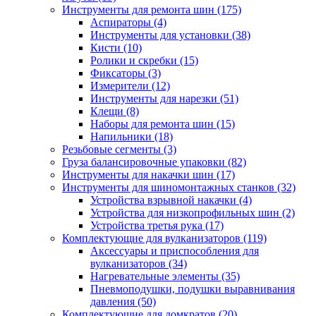
Инструменты для ремонта шин
(175)
Аспираторы
(4)
Инструменты для установки
(38)
Кисти
(10)
Ролики и скребки
(15)
Фиксаторы
(3)
Измерители
(12)
Инструменты для нарезки
(51)
Клещи
(8)
Наборы для ремонта шин
(15)
Напильники
(18)
Резьбовые сегменты
(3)
Груза балансировочные упаковки
(82)
Инструменты для накачки шин
(17)
Инструменты для шиномонтажных станков
(32)
Устройства взрывной накачки
(4)
Устройства для низкопрофильных шин
(2)
Устройства третья рука
(17)
Комплектующие для вулканизаторов
(119)
Аксессуары и приспособления для
вулканизаторов
(34)
Нагревательные элементы
(35)
Пневмоподушки, подушки выравнивания
давления
(50)
Комплектующие для домкратов
(20)