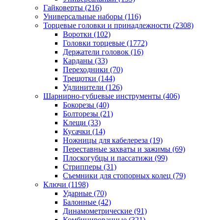
Гайковерты
(216)
Универсальные наборы
(116)
Торцевые головки и принадлежности
(2308)
Воротки
(102)
Головки торцевые
(1772)
Держатели головок
(16)
Карданы
(33)
Переходники
(70)
Трещотки
(144)
Удлинители
(126)
Шарнирно-губцевые инструменты
(406)
Бокорезы
(40)
Болторезы
(21)
Клещи
(33)
Кусачки
(14)
Ножницы для кабелереза
(19)
Переставные захваты и зажимы
(69)
Плоскогубцы и пассатижи
(99)
Стрипперы
(31)
Съемники для стопорных колец
(79)
Ключи
(1198)
Ударные
(70)
Балонные
(42)
Динамометрические
(91)
Комбинированные
(321)