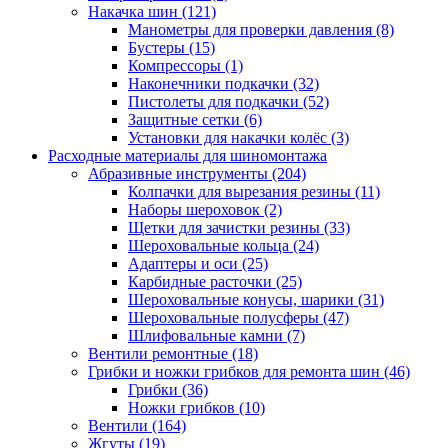
Накачка шин
(121)
Манометры для проверки давления
(8)
Бустеры
(15)
Компрессоры
(1)
Наконечники подкачки
(32)
Пистолеты для подкачки
(52)
Защитные сетки
(6)
Установки для накачки колёс
(3)
Расходные материалы для шиномонтажа
Абразивные инструменты
(204)
Колпачки для вырезания резины
(11)
Наборы шероховок
(2)
Щетки для зачистки резины
(33)
Шероховальные кольца
(24)
Адаптеры и оси
(25)
Карбидные расточки
(25)
Шероховальные конусы, шарики
(31)
Шероховальные полусферы
(47)
Шлифовальные камни
(7)
Вентили ремонтные
(18)
Грибки и ножки грибков для ремонта шин
(46)
Грибки
(36)
Ножки грибков
(10)
Вентили
(164)
Жгуты
(19)