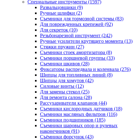
Специальные инструменты
(1597)
Развальцовщики
(9)
Ручные шлифки
(2)
Съемники для тормозной системы
(83)
Для поврежденных крепежей
(92)
Для секреток
(10)
Резьбонарезной инструмент
(242)
Ручные усилители крутящего момента
(13)
Стяжки пружин
(27)
Съемники стоек амортизатора
(8)
Съемники поршневой группы
(33)
Съемники шкивов
(28)
Фиксаторы распредвала и коленвала
(276)
Щипцы для топливных линий
(8)
Щипцы для хомутов
(42)
Силовые винты
(12)
Для замены стекол
(25)
Для ремонта салона
(28)
Рассухариватели клапанов
(44)
Съемники кислородных датчиков
(18)
Съемники масляных фильтров
(116)
Съемники подшипников
(185)
Съемники шаровых опор и рулевых
наконечников
(91)
Съёмники форсунок
(43)