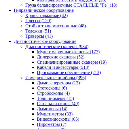
Груза балансировочные СТАЛЬНЫЕ "Fe"
(18)
Гидравлическое оборудование
Краны гаражные
(42)
Прессы
(120)
Стойки трансмиссионные
(48)
Тележки
(51)
Траверсы
(41)
Диагностическое оборудование
Диагностические сканеры
(984)
Мультимарочные сканеры
(177)
Дилерские сканеры
(52)
Специализированные сканеры
(19)
Кабели и аксессуары
(513)
Программное обеспечение
(213)
Измерительные приборы
(396)
Дымогенераторы
(12)
Стетоскопы
(6)
Стробоскопы
(4)
Толщиномеры
(15)
Газоанализаторы
(49)
Дымомеры
(14)
Мультиметры
(33)
Видеоэндоскопы
(65)
Пирометры
(7)