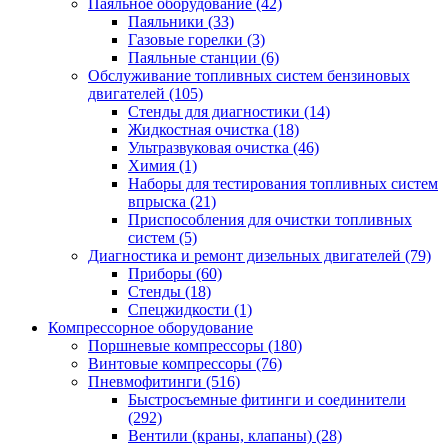
Паяльное оборудование
(42)
Паяльники
(33)
Газовые горелки
(3)
Паяльные станции
(6)
Обслуживание топливных систем бензиновых
двигателей
(105)
Стенды для диагностики
(14)
Жидкостная очистка
(18)
Ультразвуковая очистка
(46)
Химия
(1)
Наборы для тестирования топливных систем
впрыска
(21)
Приспособления для очистки топливных
систем
(5)
Диагностика и ремонт дизельных двигателей
(79)
Приборы
(60)
Стенды
(18)
Спецжидкости
(1)
Компрессорное оборудование
Поршневые компрессоры
(180)
Винтовые компрессоры
(76)
Пневмофитинги
(516)
Быстросъемные фитинги и соединители
(292)
Вентили (краны, клапаны)
(28)