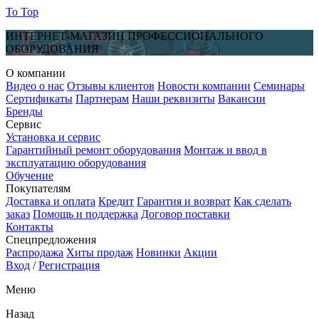
To Top
ИНТЕРНЕТ-МАГАЗИН ПРОФЕССИОНАЛЬНОГО
ОБОРУДОВАНИЯ
О компании
Видео о нас
Отзывы клиентов
Новости компании
Семинары
Сертификаты
Партнерам
Наши реквизиты
Вакансии
Бренды
Сервис
Установка и сервис
Гарантийный ремонт оборудования
Монтаж и ввод в
эксплуатацию оборудования
Обучение
Покупателям
Доставка и оплата
Кредит
Гарантия и возврат
Как сделать
заказ
Помощь и поддержка
Договор поставки
Контакты
Спецпредложения
Распродажа
Хиты продаж
Новинки
Акции
Вход
/
Регистрация
Меню
Назад