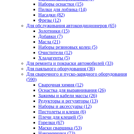
Наборы оснастки
(15)
Пилки для лобзика
(14)
Насадки
(82)
Фрезы
(12)
Для обслуживания автокондиционеров
(65)
Золотники
(15)
Добавки
(7)
Масла
(21)
Наборы резиновых колец
(5)
Очистители
(12)
Хладагенты
(5)
Для ремонта и покраски автомобилей
(33)
Для паяльного оборудования
(36)
Для сварочного и пуско-зарядного оборудования
(590)
Сварочная химия
(12)
Оснастка для выравнивания
(26)
Зажимы и кабели массы
(26)
Редукторы и регуляторы
(13)
Наборы и аксессуары
(12)
Пистолеты и клещи
(6)
Плечи для клещей
(5)
Горелки
(67)
Маски сварщика
(53)
Наконечники
(73)