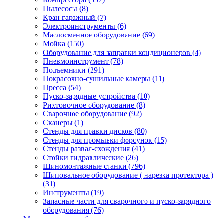
Пылесосы
(8)
Кран гаражный
(7)
Электроинструменты
(6)
Маслосменное оборудование
(69)
Мойка
(150)
Оборудование для заправки кондиционеров
(4)
Пневмоинструмент
(78)
Подъемники
(291)
Покрасочно-сушильные камеры
(11)
Пресса
(54)
Пуско-зарядные устройства
(10)
Рихтовочное оборудование
(8)
Сварочное оборудование
(92)
Сканеры
(1)
Стенды для правки дисков
(80)
Стенды для промывки форсунок
(15)
Стенды развал-схождения
(41)
Стойки гидравлические
(26)
Шиномонтажные станки
(796)
Шиповальное оборудование ( нарезка протектора )
(31)
Инструменты
(19)
Запасные части для сварочного и пуско-зарядного
оборудования
(76)