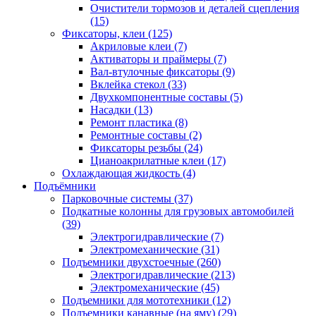
Очистители тормозов и деталей сцепления
(15)
Фиксаторы, клеи
(125)
Акриловые клеи
(7)
Активаторы и праймеры
(7)
Вал-втулочные фиксаторы
(9)
Вклейка стекол
(33)
Двухкомпонентные составы
(5)
Насадки
(13)
Ремонт пластика
(8)
Ремонтные составы
(2)
Фиксаторы резьбы
(24)
Цианоакрилатные клеи
(17)
Охлаждающая жидкость
(4)
Подъёмники
Парковочные системы
(37)
Подкатные колонны для грузовых автомобилей
(39)
Электрогидравлические
(7)
Электромеханические
(31)
Подъемники двухстоечные
(260)
Электрогидравлические
(213)
Электромеханические
(45)
Подъемники для мототехники
(12)
Подъемники канавные (на яму)
(29)