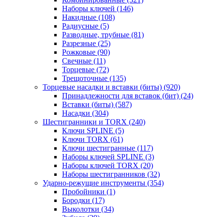
Наборы ключей
(146)
Накидные
(108)
Радиусные
(5)
Разводные, трубные
(81)
Разрезные
(25)
Рожковые
(90)
Свечные
(11)
Торцевые
(72)
Трещоточные
(135)
Торцевые насадки и вставки (биты)
(920)
Принадлежности для вставок (бит)
(24)
Вставки (биты)
(587)
Насадки
(304)
Шестигранники и TORX
(240)
Ключи SPLINE
(5)
Ключи TORX
(61)
Ключи шестигранные
(117)
Наборы ключей SPLINE
(3)
Наборы ключей TORX
(20)
Наборы шестигранников
(32)
Ударно-режущие инструменты
(354)
Пробойники
(1)
Бородки
(17)
Выколотки
(34)