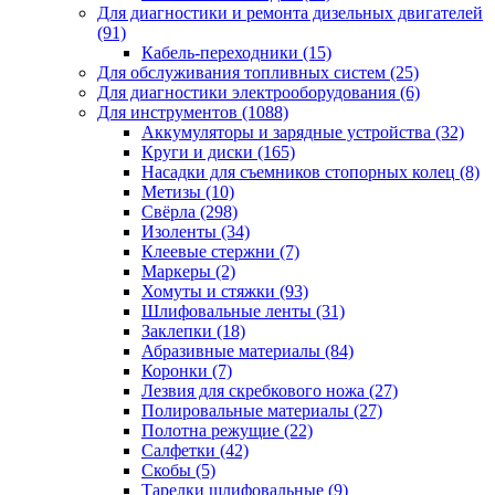
Для диагностики и ремонта дизельных двигателей
(91)
Кабель-переходники
(15)
Для обслуживания топливных систем
(25)
Для диагностики электрооборудования
(6)
Для инструментов
(1088)
Аккумуляторы и зарядные устройства
(32)
Круги и диски
(165)
Насадки для съемников стопорных колец
(8)
Метизы
(10)
Свёрла
(298)
Изоленты
(34)
Клеевые стержни
(7)
Маркеры
(2)
Хомуты и стяжки
(93)
Шлифовальные ленты
(31)
Заклепки
(18)
Абразивные материалы
(84)
Коронки
(7)
Лезвия для скребкового ножа
(27)
Полировальные материалы
(27)
Полотна режущие
(22)
Салфетки
(42)
Скобы
(5)
Тарелки шлифовальные
(9)