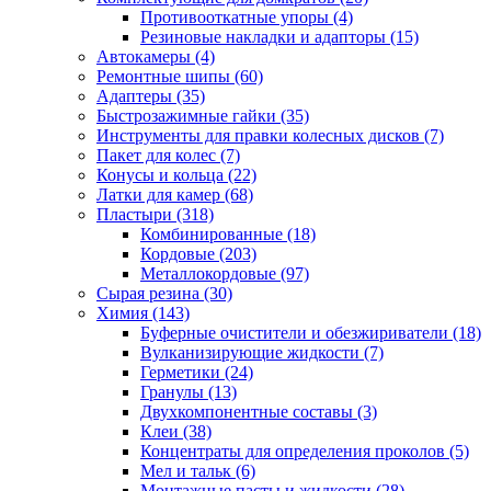
Противооткатные упоры
(4)
Резиновые накладки и адапторы
(15)
Автокамеры
(4)
Ремонтные шипы
(60)
Адаптеры
(35)
Быстрозажимные гайки
(35)
Инструменты для правки колесных дисков
(7)
Пакет для колес
(7)
Конусы и кольца
(22)
Латки для камер
(68)
Пластыри
(318)
Комбинированные
(18)
Кордовые
(203)
Металлокордовые
(97)
Сырая резина
(30)
Химия
(143)
Буферные очистители и обезжириватели
(18)
Вулканизирующие жидкости
(7)
Герметики
(24)
Гранулы
(13)
Двухкомпонентные составы
(3)
Клеи
(38)
Концентраты для определения проколов
(5)
Мел и тальк
(6)
Монтажные пасты и жидкости
(28)