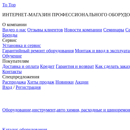
To Top
ИНТЕРНЕТ-МАГАЗИН ПРОФЕССИОНАЛЬНОГО ОБОРУД
О компании
Видео о нас
Отзывы клиентов
Новости компании
Семинары
С
Бренды
Сервис
Установка и сервис
Гарантийный ремонт оборудования
Монтаж и ввод в эксплуат
Обучение
Покупателям
Доставка и оплата
Кредит
Гарантия и возврат
Как сделать заказ
Контакты
Спецпредложения
Распродажа
Хиты продаж
Новинки
Акции
Вход
/
Регистрация
Оборудование,инструмент,авто химия, расходные и шиноремо
Каталог оборудования