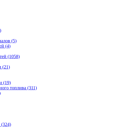
)
налов
(5)
ей
(4)
тей
(1058)
и
(21)
и
(19)
ьного топлива
(311)
)
(324)