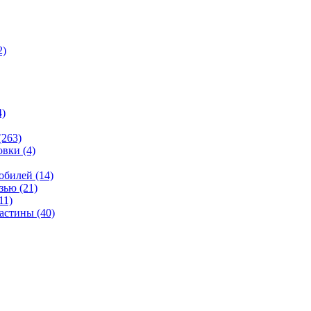
2)
4)
(263)
овки
(4)
мобилей
(14)
язью
(21)
11)
ластины
(40)