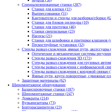
Муфты
(50)
Специализированные станки
(287)
Станки для клепки
(11)
Выпрессовщики
(51)
Кантователи и стенды для разборки/сборки
(6
Станки для блоков цилиндра
(10)
Станки для проточки
(46)
Станки сверлильные
(23)
Насосы
(21)
Станки для шлифовки и притирки клапанов
(
Пескоструйные установки
(32)
Стенды развал-схождения, ямные пути, аксессуары
Оптические и механические системы регулир
Стенды развал-схождения 3D
(171)
Стенды развал-схождения для грузовых авто
Стенды развал-схождения с инфракрасной св
Стенды развал-схождения с кордовой связью
(
Ямные пути, круги поворотные, сдвижные п
Защитные материалы
(62)
Шиномонтажное оборудование
Балансировочные станки
(187)
Шиномонтажные станки
(247)
Домкраты
(214)
Вулканизаторы
(73)
Борторасширители
(23)