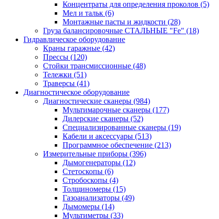
Концентраты для определения проколов
(5)
Мел и тальк
(6)
Монтажные пасты и жидкости
(28)
Груза балансировочные СТАЛЬНЫЕ "Fe"
(18)
Гидравлическое оборудование
Краны гаражные
(42)
Прессы
(120)
Стойки трансмиссионные
(48)
Тележки
(51)
Траверсы
(41)
Диагностическое оборудование
Диагностические сканеры
(984)
Мультимарочные сканеры
(177)
Дилерские сканеры
(52)
Специализированные сканеры
(19)
Кабели и аксессуары
(513)
Программное обеспечение
(213)
Измерительные приборы
(396)
Дымогенераторы
(12)
Стетоскопы
(6)
Стробоскопы
(4)
Толщиномеры
(15)
Газоанализаторы
(49)
Дымомеры
(14)
Мультиметры
(33)