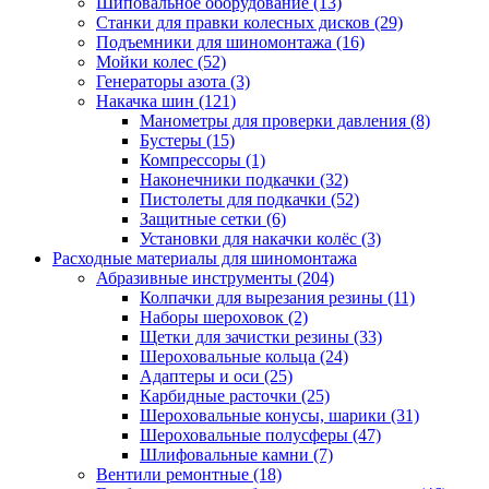
Шиповальное оборудование
(13)
Станки для правки колесных дисков
(29)
Подъемники для шиномонтажа
(16)
Мойки колес
(52)
Генераторы азота
(3)
Накачка шин
(121)
Манометры для проверки давления
(8)
Бустеры
(15)
Компрессоры
(1)
Наконечники подкачки
(32)
Пистолеты для подкачки
(52)
Защитные сетки
(6)
Установки для накачки колёс
(3)
Расходные материалы для шиномонтажа
Абразивные инструменты
(204)
Колпачки для вырезания резины
(11)
Наборы шероховок
(2)
Щетки для зачистки резины
(33)
Шероховальные кольца
(24)
Адаптеры и оси
(25)
Карбидные расточки
(25)
Шероховальные конусы, шарики
(31)
Шероховальные полусферы
(47)
Шлифовальные камни
(7)
Вентили ремонтные
(18)