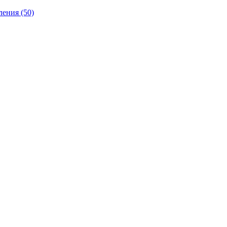
ления
(50)