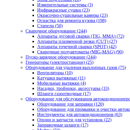
Измерительные системы
(3)
Инфракрасные сушки
(23)
Окрасочно-сушильные камеры
(23)
Оснастка для ремонта кузова
(198)
Стапели
(50)
Сварочное оборудование
(244)
Аппараты дуговой сварки (TIG, MMA)
(72)
Аппараты плазменной резки (CUT)
(27)
Аппараты точечной сварки (SPOT)
(42)
Сварочные полуавтоматы (MIG-MAG)
(90)
Пуско-зарядное оборудование
(244)
Генераторы (электростанции)
(25)
Оборудование для удаления выхлопных газов
(75)
Вентиляторы
(10)
Катушки вытяжные
(11)
Мобильные вытяжки
(4)
Насадки, тройники, аксессуары
(33)
Шланги газоотводные
(17)
Оборудование для обслуживания автокондиционер
Оборудование для заправки
(120)
Оборудование для промывки и очистки авто
Инструменты для автокондиционеров
(63)
Опции и запчасти для установок
(22)
Заправочные шланги
(17)