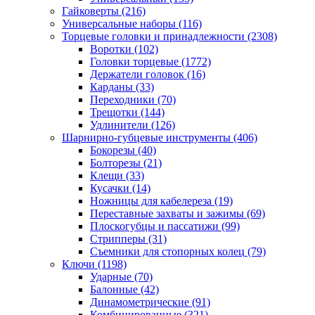
Гайковерты
(216)
Универсальные наборы
(116)
Торцевые головки и принадлежности
(2308)
Воротки
(102)
Головки торцевые
(1772)
Держатели головок
(16)
Карданы
(33)
Переходники
(70)
Трещотки
(144)
Удлинители
(126)
Шарнирно-губцевые инструменты
(406)
Бокорезы
(40)
Болторезы
(21)
Клещи
(33)
Кусачки
(14)
Ножницы для кабелереза
(19)
Переставные захваты и зажимы
(69)
Плоскогубцы и пассатижи
(99)
Стрипперы
(31)
Съемники для стопорных колец
(79)
Ключи
(1198)
Ударные
(70)
Балонные
(42)
Динамометрические
(91)
Комбинированные
(321)