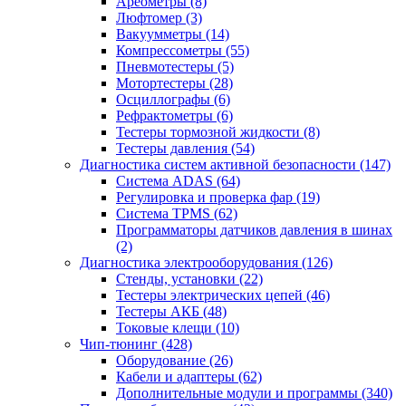
Ареометры
(8)
Люфтомер
(3)
Вакуумметры
(14)
Компрессометры
(55)
Пневмотестеры
(5)
Мотортестеры
(28)
Осциллографы
(6)
Рефрактометры
(6)
Тестеры тормозной жидкости
(8)
Тестеры давления
(54)
Диагностика систем активной безопасности
(147)
Система ADAS
(64)
Регулировка и проверка фар
(19)
Система TPMS
(62)
Программаторы датчиков давления в шинах
(2)
Диагностика электрооборудования
(126)
Стенды, установки
(22)
Тестеры электрических цепей
(46)
Тестеры АКБ
(48)
Токовые клещи
(10)
Чип-тюнинг
(428)
Оборудование
(26)
Кабели и адаптеры
(62)
Дополнительные модули и программы
(340)