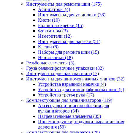
Инструменты для ремонта шин
(175)
Аспираторы
(4)
Инструменты для установки
(38)
Кисти
(10)
Ролики и скребки
(15)
Фиксаторы
(3)
Измерители
(12)
Инструменты для нарезки
(51)
Клещи
(8)
Наборы для ремонта шин
(15)
Напильники
(18)
Резьбовые сегменты
(3)
Груза балансировочные упаковки
(82)
Инструменты для накачки шин
(17)
Инструменты для шиномонтажных станков
(32)
Устройства взрывной накачки
(4)
Устройства для низкопрофильных шин
(2)
Устройства третья рука
(17)
Комплектующие для вулканизаторов
(119)
Аксессуары и приспособления для
вулканизаторов
(34)
Нагревательные элементы
(35)
Пневмоподушки, подушки выравнивания
давления
(50)
Комплектующие для домкратов
(20)