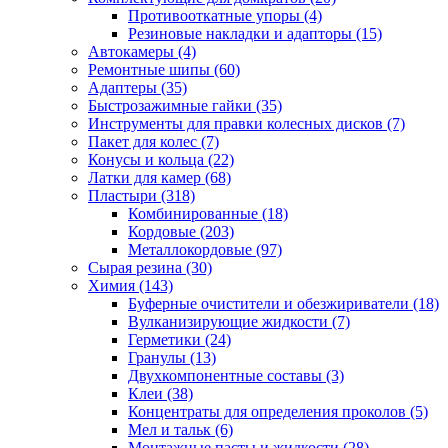
Противооткатные упоры
(4)
Резиновые накладки и адапторы
(15)
Автокамеры
(4)
Ремонтные шипы
(60)
Адаптеры
(35)
Быстрозажимные гайки
(35)
Инструменты для правки колесных дисков
(7)
Пакет для колес
(7)
Конусы и кольца
(22)
Латки для камер
(68)
Пластыри
(318)
Комбинированные
(18)
Кордовые
(203)
Металлокордовые
(97)
Сырая резина
(30)
Химия
(143)
Буферные очистители и обезжириватели
(18)
Вулканизирующие жидкости
(7)
Герметики
(24)
Гранулы
(13)
Двухкомпонентные составы
(3)
Клеи
(38)
Концентраты для определения проколов
(5)
Мел и тальк
(6)
Монтажные пасты и жидкости
(28)