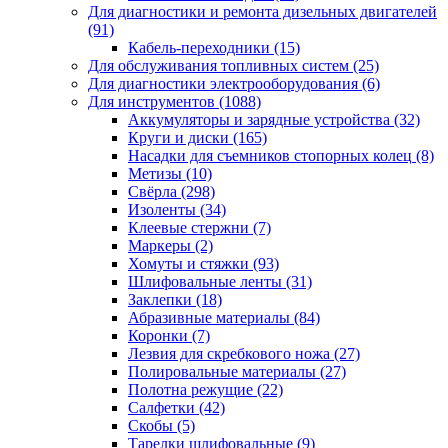
Для диагностики и ремонта дизельных двигателей
(91)
Кабель-переходники
(15)
Для обслуживания топливных систем
(25)
Для диагностики электрооборудования
(6)
Для инструментов
(1088)
Аккумуляторы и зарядные устройства
(32)
Круги и диски
(165)
Насадки для съемников стопорных колец
(8)
Метизы
(10)
Свёрла
(298)
Изоленты
(34)
Клеевые стержни
(7)
Маркеры
(2)
Хомуты и стяжки
(93)
Шлифовальные ленты
(31)
Заклепки
(18)
Абразивные материалы
(84)
Коронки
(7)
Лезвия для скребкового ножа
(27)
Полировальные материалы
(27)
Полотна режущие
(22)
Салфетки
(42)
Скобы
(5)
Тарелки шлифовальные
(9)