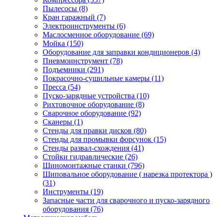
Пылесосы
(8)
Кран гаражный
(7)
Электроинструменты
(6)
Маслосменное оборудование
(69)
Мойка
(150)
Оборудование для заправки кондиционеров
(4)
Пневмоинструмент
(78)
Подъемники
(291)
Покрасочно-сушильные камеры
(11)
Пресса
(54)
Пуско-зарядные устройства
(10)
Рихтовочное оборудование
(8)
Сварочное оборудование
(92)
Сканеры
(1)
Стенды для правки дисков
(80)
Стенды для промывки форсунок
(15)
Стенды развал-схождения
(41)
Стойки гидравлические
(26)
Шиномонтажные станки
(796)
Шиповальное оборудование ( нарезка протектора )
(31)
Инструменты
(19)
Запасные части для сварочного и пуско-зарядного
оборудования
(76)