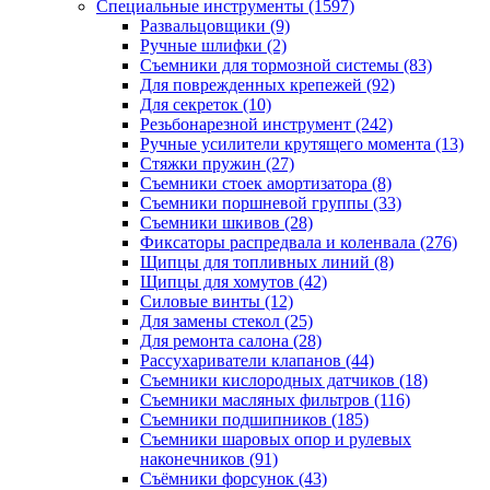
Специальные инструменты
(1597)
Развальцовщики
(9)
Ручные шлифки
(2)
Съемники для тормозной системы
(83)
Для поврежденных крепежей
(92)
Для секреток
(10)
Резьбонарезной инструмент
(242)
Ручные усилители крутящего момента
(13)
Стяжки пружин
(27)
Съемники стоек амортизатора
(8)
Съемники поршневой группы
(33)
Съемники шкивов
(28)
Фиксаторы распредвала и коленвала
(276)
Щипцы для топливных линий
(8)
Щипцы для хомутов
(42)
Силовые винты
(12)
Для замены стекол
(25)
Для ремонта салона
(28)
Рассухариватели клапанов
(44)
Съемники кислородных датчиков
(18)
Съемники масляных фильтров
(116)
Съемники подшипников
(185)
Съемники шаровых опор и рулевых
наконечников
(91)
Съёмники форсунок
(43)