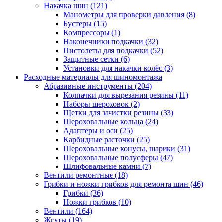
Накачка шин
(121)
Манометры для проверки давления
(8)
Бустеры
(15)
Компрессоры
(1)
Наконечники подкачки
(32)
Пистолеты для подкачки
(52)
Защитные сетки
(6)
Установки для накачки колёс
(3)
Расходные материалы для шиномонтажа
Абразивные инструменты
(204)
Колпачки для вырезания резины
(11)
Наборы шероховок
(2)
Щетки для зачистки резины
(33)
Шероховальные кольца
(24)
Адаптеры и оси
(25)
Карбидные расточки
(25)
Шероховальные конусы, шарики
(31)
Шероховальные полусферы
(47)
Шлифовальные камни
(7)
Вентили ремонтные
(18)
Грибки и ножки грибков для ремонта шин
(46)
Грибки
(36)
Ножки грибков
(10)
Вентили
(164)
Жгуты
(19)