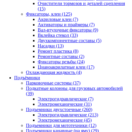
Очистители тормозов и деталей сцепления
(15)
Фиксаторы, клеи
(125)
Акриловые клеи
(7)
Активаторы и праймеры
(7)
Вал-втулочные фиксаторы
(9)
Вклейка стекол
(33)
Двухкомпонентные составы
(5)
Насадки
(13)
Ремонт пластика
(8)
Ремонтные составы
(2)
Фиксаторы резьбы
(24)
Цианоакрилатные клеи
(17)
Охлаждающая жидкость
(4)
Подъёмники
Парковочные системы
(37)
Подкатные колонны для грузовых автомобилей
(39)
Электрогидравлические
(7)
Электромеханические
(31)
Подъемники двухстоечные
(260)
Электрогидравлические
(213)
Электромеханические
(45)
Подъемники для мототехники
(12)
Подъемники канавные (на яму)
(29)