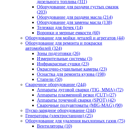
дизельного топлива
(311)
Оборудование для раздачи густых смазок
(203)
Оборудование для раздачи масла
(214)
Оборудование для замены масла
(138)
Тележки для бочек
(14)
Воронки и мерные емкости
(60)
Оборудование для мойки деталей и агрегатов
(44)
Оборудование для ремонта и покраски
автомобилей
(324)
Зоны подготовки
(26)
Измерительные системы
(3)
Инфракрасные сушки
(23)
Окрасочно-сушильные камеры
(23)
Оснастка для ремонта кузова
(198)
Стапели
(50)
Сварочное оборудование
(244)
Аппараты дуговой сварки (TIG, MMA)
(72)
Аппараты плазменной резки (CUT)
(27)
Аппараты точечной сварки (SPOT)
(42)
Сварочные полуавтоматы (MIG-MAG)
(90)
Пуско-зарядное оборудование
(244)
Генераторы (электростанции)
(25)
Оборудование для удаления выхлопных газов
(75)
Вентиляторы
(10)