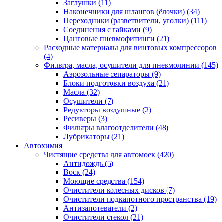
Заглушки
(11)
Наконечники для шлангов (ёлочки)
(34)
Переходники (разветвители, уголки)
(111)
Соединения с гайками
(9)
Цанговые пневмофитинги
(21)
Расходные материалы для винтовых компрессоров
(4)
Фильтра, масла, осушители для пневмолинии
(145)
Аэрозольные сепараторы
(9)
Блоки подготовки воздуха
(21)
Масла
(32)
Осушители
(7)
Редукторы воздушные
(2)
Ресиверы
(3)
Фильтры влагоотделители
(48)
Лубрикаторы
(21)
Автохимия
Чистящие средства для автомоек
(420)
Антидождь
(5)
Воск
(24)
Моющие средства
(154)
Очистители колесных дисков
(7)
Очистители подкапотного пространства
(19)
Антизапотеватели
(2)
Очистители стекол
(21)