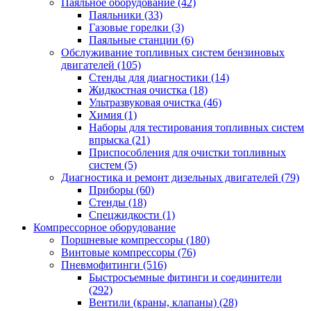
Паяльное оборудование
(42)
Паяльники
(33)
Газовые горелки
(3)
Паяльные станции
(6)
Обслуживание топливных систем бензиновых
двигателей
(105)
Стенды для диагностики
(14)
Жидкостная очистка
(18)
Ультразвуковая очистка
(46)
Химия
(1)
Наборы для тестирования топливных систем
впрыска
(21)
Приспособления для очистки топливных
систем
(5)
Диагностика и ремонт дизельных двигателей
(79)
Приборы
(60)
Стенды
(18)
Спецжидкости
(1)
Компрессорное оборудование
Поршневые компрессоры
(180)
Винтовые компрессоры
(76)
Пневмофитинги
(516)
Быстросъемные фитинги и соединители
(292)
Вентили (краны, клапаны)
(28)