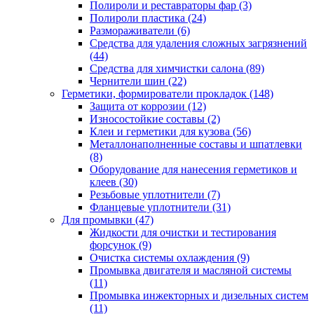
Полироли и реставраторы фар
(3)
Полироли пластика
(24)
Размораживатели
(6)
Средства для удаления сложных загрязнений
(44)
Средства для химчистки салона
(89)
Чернители шин
(22)
Герметики, формирователи прокладок
(148)
Защита от коррозии
(12)
Износостойкие составы
(2)
Клеи и герметики для кузова
(56)
Металлонаполненные составы и шпатлевки
(8)
Оборудование для нанесения герметиков и
клеев
(30)
Резьбовые уплотнители
(7)
Фланцевые уплотнители
(31)
Для промывки
(47)
Жидкости для очистки и тестирования
форсунок
(9)
Очистка системы охлаждения
(9)
Промывка двигателя и масляной системы
(11)
Промывка инжекторных и дизельных систем
(11)