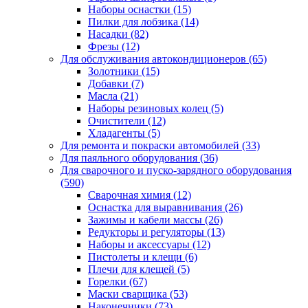
Наборы оснастки
(15)
Пилки для лобзика
(14)
Насадки
(82)
Фрезы
(12)
Для обслуживания автокондиционеров
(65)
Золотники
(15)
Добавки
(7)
Масла
(21)
Наборы резиновых колец
(5)
Очистители
(12)
Хладагенты
(5)
Для ремонта и покраски автомобилей
(33)
Для паяльного оборудования
(36)
Для сварочного и пуско-зарядного оборудования
(590)
Сварочная химия
(12)
Оснастка для выравнивания
(26)
Зажимы и кабели массы
(26)
Редукторы и регуляторы
(13)
Наборы и аксессуары
(12)
Пистолеты и клещи
(6)
Плечи для клещей
(5)
Горелки
(67)
Маски сварщика
(53)
Наконечники
(73)