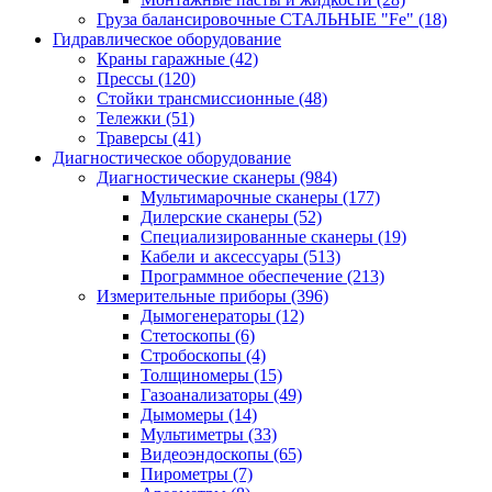
Груза балансировочные СТАЛЬНЫЕ "Fe"
(18)
Гидравлическое оборудование
Краны гаражные
(42)
Прессы
(120)
Стойки трансмиссионные
(48)
Тележки
(51)
Траверсы
(41)
Диагностическое оборудование
Диагностические сканеры
(984)
Мультимарочные сканеры
(177)
Дилерские сканеры
(52)
Специализированные сканеры
(19)
Кабели и аксессуары
(513)
Программное обеспечение
(213)
Измерительные приборы
(396)
Дымогенераторы
(12)
Стетоскопы
(6)
Стробоскопы
(4)
Толщиномеры
(15)
Газоанализаторы
(49)
Дымомеры
(14)
Мультиметры
(33)
Видеоэндоскопы
(65)
Пирометры
(7)