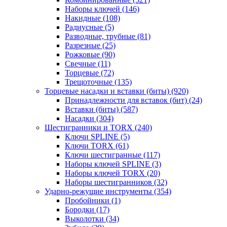
Наборы ключей
(146)
Накидные
(108)
Радиусные
(5)
Разводные, трубные
(81)
Разрезные
(25)
Рожковые
(90)
Свечные
(11)
Торцевые
(72)
Трещоточные
(135)
Торцевые насадки и вставки (биты)
(920)
Принадлежности для вставок (бит)
(24)
Вставки (биты)
(587)
Насадки
(304)
Шестигранники и TORX
(240)
Ключи SPLINE
(5)
Ключи TORX
(61)
Ключи шестигранные
(117)
Наборы ключей SPLINE
(3)
Наборы ключей TORX
(20)
Наборы шестигранников
(32)
Ударно-режущие инструменты
(354)
Пробойники
(1)
Бородки
(17)
Выколотки
(34)