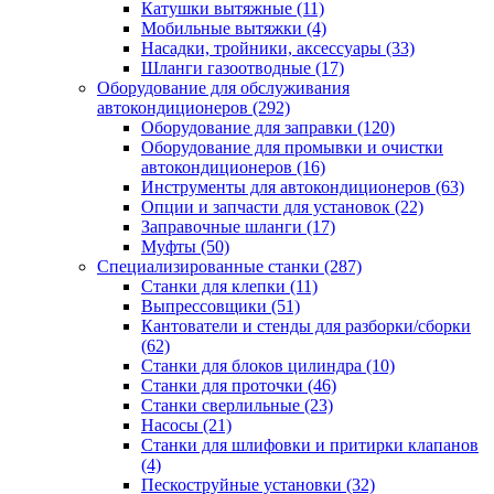
Катушки вытяжные
(11)
Мобильные вытяжки
(4)
Насадки, тройники, аксессуары
(33)
Шланги газоотводные
(17)
Оборудование для обслуживания
автокондиционеров
(292)
Оборудование для заправки
(120)
Оборудование для промывки и очистки
автокондиционеров
(16)
Инструменты для автокондиционеров
(63)
Опции и запчасти для установок
(22)
Заправочные шланги
(17)
Муфты
(50)
Специализированные станки
(287)
Станки для клепки
(11)
Выпрессовщики
(51)
Кантователи и стенды для разборки/сборки
(62)
Станки для блоков цилиндра
(10)
Станки для проточки
(46)
Станки сверлильные
(23)
Насосы
(21)
Станки для шлифовки и притирки клапанов
(4)
Пескоструйные установки
(32)