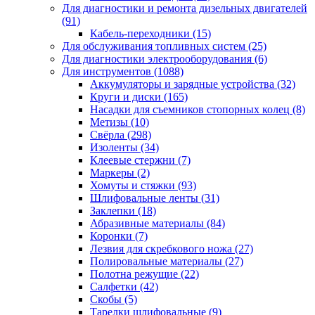
Для диагностики и ремонта дизельных двигателей
(91)
Кабель-переходники
(15)
Для обслуживания топливных систем
(25)
Для диагностики электрооборудования
(6)
Для инструментов
(1088)
Аккумуляторы и зарядные устройства
(32)
Круги и диски
(165)
Насадки для съемников стопорных колец
(8)
Метизы
(10)
Свёрла
(298)
Изоленты
(34)
Клеевые стержни
(7)
Маркеры
(2)
Хомуты и стяжки
(93)
Шлифовальные ленты
(31)
Заклепки
(18)
Абразивные материалы
(84)
Коронки
(7)
Лезвия для скребкового ножа
(27)
Полировальные материалы
(27)
Полотна режущие
(22)
Салфетки
(42)
Скобы
(5)
Тарелки шлифовальные
(9)