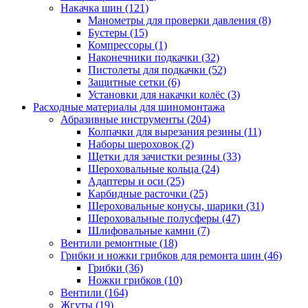
Накачка шин
(121)
Манометры для проверки давления
(8)
Бустеры
(15)
Компрессоры
(1)
Наконечники подкачки
(32)
Пистолеты для подкачки
(52)
Защитные сетки
(6)
Установки для накачки колёс
(3)
Расходные материалы для шиномонтажа
Абразивные инструменты
(204)
Колпачки для вырезания резины
(11)
Наборы шероховок
(2)
Щетки для зачистки резины
(33)
Шероховальные кольца
(24)
Адаптеры и оси
(25)
Карбидные расточки
(25)
Шероховальные конусы, шарики
(31)
Шероховальные полусферы
(47)
Шлифовальные камни
(7)
Вентили ремонтные
(18)
Грибки и ножки грибков для ремонта шин
(46)
Грибки
(36)
Ножки грибков
(10)
Вентили
(164)
Жгуты
(19)