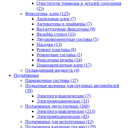
Очистители тормозов и деталей сцепления
(15)
Фиксаторы, клеи
(125)
Акриловые клеи
(7)
Активаторы и праймеры
(7)
Вал-втулочные фиксаторы
(9)
Вклейка стекол
(33)
Двухкомпонентные составы
(5)
Насадки
(13)
Ремонт пластика
(8)
Ремонтные составы
(2)
Фиксаторы резьбы
(24)
Цианоакрилатные клеи
(17)
Охлаждающая жидкость
(4)
Подъёмники
Парковочные системы
(37)
Подкатные колонны для грузовых автомобилей
(39)
Электрогидравлические
(7)
Электромеханические
(31)
Подъемники двухстоечные
(260)
Электрогидравлические
(213)
Электромеханические
(45)
Подъемники для мототехники
(12)
Подъемники канавные (на яму)
(29)