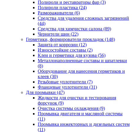
Полироли и реставраторы фар
(3)
Полироли пластика
(24)
Размораживатели
(6)
Средства для удаления сложных загрязнений
(44)
Средства для химчистки салона
(89)
Чернители шин
(22)
Герметики, формирователи прокладок
(148)
Защита от коррозии
(12)
Износостойкие составы
(2)
Клеи и герметики для кузова
(56)
Металлонаполненные составы и шпатлевки
(8)
Оборудование для нанесения герметиков и
клеев
(30)
Резьбовые уплотнители
(7)
Фланцевые уплотнители
(31)
Для промывки
(47)
Жидкости для очистки и тестирования
форсунок
(9)
Очистка системы охлаждения
(9)
Промывка двигателя и масляной системы
(11)
Промывка инжекторных и дизельных систем
(11)