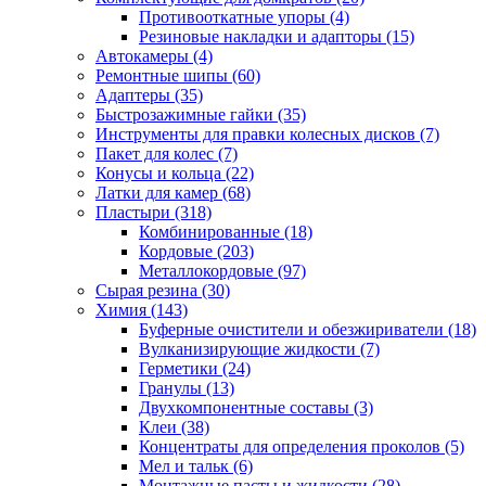
Противооткатные упоры
(4)
Резиновые накладки и адапторы
(15)
Автокамеры
(4)
Ремонтные шипы
(60)
Адаптеры
(35)
Быстрозажимные гайки
(35)
Инструменты для правки колесных дисков
(7)
Пакет для колес
(7)
Конусы и кольца
(22)
Латки для камер
(68)
Пластыри
(318)
Комбинированные
(18)
Кордовые
(203)
Металлокордовые
(97)
Сырая резина
(30)
Химия
(143)
Буферные очистители и обезжириватели
(18)
Вулканизирующие жидкости
(7)
Герметики
(24)
Гранулы
(13)
Двухкомпонентные составы
(3)
Клеи
(38)
Концентраты для определения проколов
(5)
Мел и тальк
(6)
Монтажные пасты и жидкости
(28)