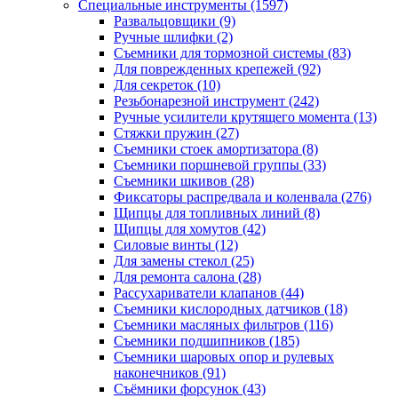
Специальные инструменты
(1597)
Развальцовщики
(9)
Ручные шлифки
(2)
Съемники для тормозной системы
(83)
Для поврежденных крепежей
(92)
Для секреток
(10)
Резьбонарезной инструмент
(242)
Ручные усилители крутящего момента
(13)
Стяжки пружин
(27)
Съемники стоек амортизатора
(8)
Съемники поршневой группы
(33)
Съемники шкивов
(28)
Фиксаторы распредвала и коленвала
(276)
Щипцы для топливных линий
(8)
Щипцы для хомутов
(42)
Силовые винты
(12)
Для замены стекол
(25)
Для ремонта салона
(28)
Рассухариватели клапанов
(44)
Съемники кислородных датчиков
(18)
Съемники масляных фильтров
(116)
Съемники подшипников
(185)
Съемники шаровых опор и рулевых
наконечников
(91)
Съёмники форсунок
(43)