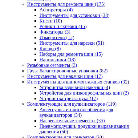
Инструменты для ремонта шин
(175)
Аспираторы
(4)
Инструменты для установки
(38)
Кисти
(10)
Ролики и скребки
(15)
Фиксаторы
(3)
Измерители
(12)
Инструменты для нарезки
(51)
Клещи
(8)
Наборы для ремонта шин
(15)
Напильники
(18)
Резьбовые сегменты
(3)
Груза балансировочные упаковки
(82)
Инструменты для накачки шин
(17)
Инструменты для шиномонтажных станков
(32)
Устройства взрывной накачки
(4)
Устройства для низкопрофильных шин
(2)
Устройства третья рука
(17)
Комплектующие для вулканизаторов
(119)
Аксессуары и приспособления для
вулканизаторов
(34)
Нагревательные элементы
(35)
Пневмоподушки, подушки выравнивания
давления
(50)
Комплектующие для домкратов
(20)