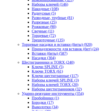
Наборы ключей
(146)
Накидные
(108)
Радиусные
(5)
Разводные, трубные
(81)
Разрезные
(25)
Рожковые
(90)
Свечные
(11)
Торцевые
(72)
Трещоточные
(135)
Торцевые насадки и вставки (биты)
(920)
Принадлежности для вставок (бит)
(24)
Вставки (биты)
(587)
Насадки
(304)
Шестигранники и TORX
(240)
Ключи SPLINE
(5)
Ключи TORX
(61)
Ключи шестигранные
(117)
Наборы ключей SPLINE
(3)
Наборы ключей TORX
(20)
Наборы шестигранников
(32)
Ударно-режущие инструменты
(354)
Пробойники
(1)
Бородки
(17)
Выколотки
(34)