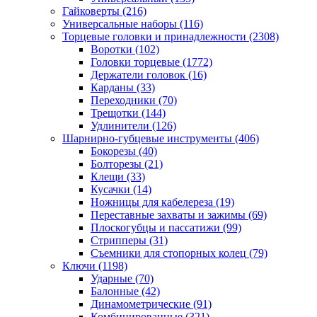
Гайковерты
(216)
Универсальные наборы
(116)
Торцевые головки и принадлежности
(2308)
Воротки
(102)
Головки торцевые
(1772)
Держатели головок
(16)
Карданы
(33)
Переходники
(70)
Трещотки
(144)
Удлинители
(126)
Шарнирно-губцевые инструменты
(406)
Бокорезы
(40)
Болторезы
(21)
Клещи
(33)
Кусачки
(14)
Ножницы для кабелереза
(19)
Переставные захваты и зажимы
(69)
Плоскогубцы и пассатижи
(99)
Стрипперы
(31)
Съемники для стопорных колец
(79)
Ключи
(1198)
Ударные
(70)
Балонные
(42)
Динамометрические
(91)
Комбинированные
(321)