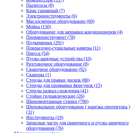
Пылесосы
(8)
Кран гаражный
(7)
Электроинструменты
(6)
Маслосменное оборудование
(69)
Мойка
(150)
Оборудование для заправки кондиционеров
(4)
Пневмоинструмент
(78)
Подъемники
(291)
Покрасочно-сушильные камеры
(11)
Пресса
(54)
Пуско-зарядные устройства
(10)
Рихтовочное оборудование
(8)
Сварочное оборудование
(92)
Сканеры
(1)
Стенды для правки дисков
(80)
Стенды для промывки форсунок
(15)
Стенды развал-схождения
(41)
Стойки гидравлические
(26)
Шиномонтажные станки
(796)
Шиповальное оборудование ( нарезка протектора )
(31)
Инструменты
(19)
Запасные части для сварочного и пуско-зарядного
оборудования
(76)