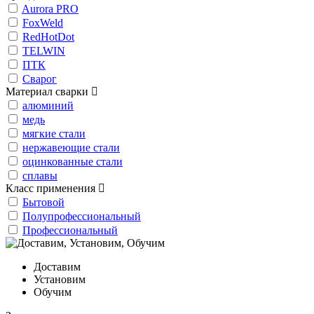
Aurora PRO
FoxWeld
RedHotDot
TELWIN
ПТК
Сварог
Материал сварки
алюминий
медь
мягкие стали
нержавеющие стали
оцинкованные стали
сплавы
Класс применения
Бытовой
Полупрофессиональный
Профессиональный
Доставим
Установим
Обучим