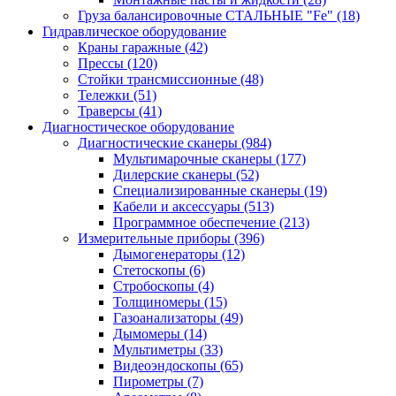
Груза балансировочные СТАЛЬНЫЕ "Fe"
(18)
Гидравлическое оборудование
Краны гаражные
(42)
Прессы
(120)
Стойки трансмиссионные
(48)
Тележки
(51)
Траверсы
(41)
Диагностическое оборудование
Диагностические сканеры
(984)
Мультимарочные сканеры
(177)
Дилерские сканеры
(52)
Специализированные сканеры
(19)
Кабели и аксессуары
(513)
Программное обеспечение
(213)
Измерительные приборы
(396)
Дымогенераторы
(12)
Стетоскопы
(6)
Стробоскопы
(4)
Толщиномеры
(15)
Газоанализаторы
(49)
Дымомеры
(14)
Мультиметры
(33)
Видеоэндоскопы
(65)
Пирометры
(7)