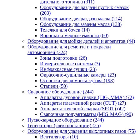
дизельного топлива
(311)
Оборудование для раздачи густых смазок
(203)
Оборудование для раздачи масла
(214)
Оборудование для замены масла
(138)
Тележки для бочек
(14)
Воронки и мерные емкости
(60)
Оборудование для мойки деталей и агрегатов
(44)
Оборудование для ремонта и покраски
автомобилей
(324)
Зоны подготовки
(26)
Измерительные системы
(3)
Инфракрасные сушки
(23)
Окрасочно-сушильные камеры
(23)
Оснастка для ремонта кузова
(198)
Стапели
(50)
Сварочное оборудование
(244)
Аппараты дуговой сварки (TIG, MMA)
(72)
Аппараты плазменной резки (CUT)
(27)
Аппараты точечной сварки (SPOT)
(42)
Сварочные полуавтоматы (MIG-MAG)
(90)
Пуско-зарядное оборудование
(244)
Генераторы (электростанции)
(25)
Оборудование для удаления выхлопных газов
(75)
Вентиляторы
(10)