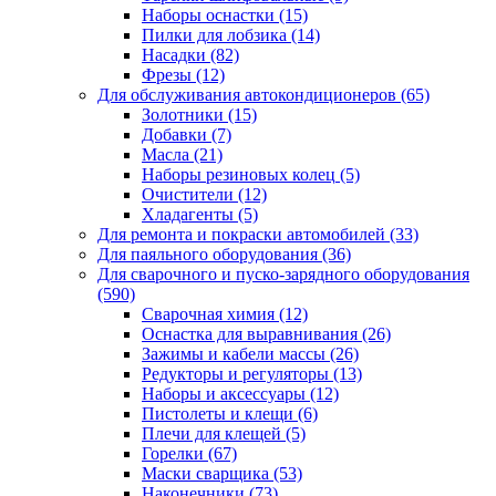
Наборы оснастки
(15)
Пилки для лобзика
(14)
Насадки
(82)
Фрезы
(12)
Для обслуживания автокондиционеров
(65)
Золотники
(15)
Добавки
(7)
Масла
(21)
Наборы резиновых колец
(5)
Очистители
(12)
Хладагенты
(5)
Для ремонта и покраски автомобилей
(33)
Для паяльного оборудования
(36)
Для сварочного и пуско-зарядного оборудования
(590)
Сварочная химия
(12)
Оснастка для выравнивания
(26)
Зажимы и кабели массы
(26)
Редукторы и регуляторы
(13)
Наборы и аксессуары
(12)
Пистолеты и клещи
(6)
Плечи для клещей
(5)
Горелки
(67)
Маски сварщика
(53)
Наконечники
(73)