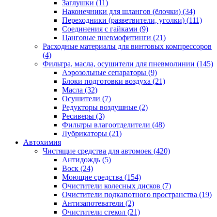
Заглушки
(11)
Наконечники для шлангов (ёлочки)
(34)
Переходники (разветвители, уголки)
(111)
Соединения с гайками
(9)
Цанговые пневмофитинги
(21)
Расходные материалы для винтовых компрессоров
(4)
Фильтра, масла, осушители для пневмолинии
(145)
Аэрозольные сепараторы
(9)
Блоки подготовки воздуха
(21)
Масла
(32)
Осушители
(7)
Редукторы воздушные
(2)
Ресиверы
(3)
Фильтры влагоотделители
(48)
Лубрикаторы
(21)
Автохимия
Чистящие средства для автомоек
(420)
Антидождь
(5)
Воск
(24)
Моющие средства
(154)
Очистители колесных дисков
(7)
Очистители подкапотного пространства
(19)
Антизапотеватели
(2)
Очистители стекол
(21)