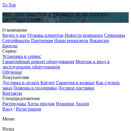
To Top
ИНТЕРНЕТ-МАГАЗИН ПРОФЕССИОНАЛЬНОГО
ОБОРУДОВАНИЯ
О компании
Видео о нас
Отзывы клиентов
Новости компании
Семинары
Сертификаты
Партнерам
Наши реквизиты
Вакансии
Бренды
Сервис
Установка и сервис
Гарантийный ремонт оборудования
Монтаж и ввод в
эксплуатацию оборудования
Обучение
Покупателям
Доставка и оплата
Кредит
Гарантия и возврат
Как сделать
заказ
Помощь и поддержка
Договор поставки
Контакты
Спецпредложения
Распродажа
Хиты продаж
Новинки
Акции
Вход
/
Регистрация
Меню
Назад