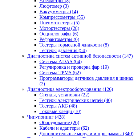
Ареометры
(8)
Люфтомер
(3)
Вакуумметры
(14)
Компрессометры
(55)
Пневмотестеры
(5)
Мотортестеры
(28)
Осциллографы
(6)
Рефрактометры
(6)
Тестеры тормозной жидкости
(8)
Тестеры давления
(54)
Диагностика систем активной безопасности
(147)
Система ADAS
(64)
Регулировка и проверка фар
(19)
Система TPMS
(62)
Программаторы датчиков давления в шинах
(2)
Диагностика электрооборудования
(126)
Стенды, установки
(22)
Тестеры электрических цепей
(46)
Тестеры АКБ
(48)
Токовые клещи
(10)
Чип-тюнинг
(428)
Оборудование
(26)
Кабели и адаптеры
(62)
Дополнительные модули и программы
(340)