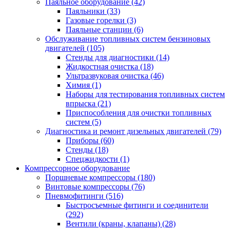
Паяльное оборудование
(42)
Паяльники
(33)
Газовые горелки
(3)
Паяльные станции
(6)
Обслуживание топливных систем бензиновых
двигателей
(105)
Стенды для диагностики
(14)
Жидкостная очистка
(18)
Ультразвуковая очистка
(46)
Химия
(1)
Наборы для тестирования топливных систем
впрыска
(21)
Приспособления для очистки топливных
систем
(5)
Диагностика и ремонт дизельных двигателей
(79)
Приборы
(60)
Стенды
(18)
Спецжидкости
(1)
Компрессорное оборудование
Поршневые компрессоры
(180)
Винтовые компрессоры
(76)
Пневмофитинги
(516)
Быстросъемные фитинги и соединители
(292)
Вентили (краны, клапаны)
(28)