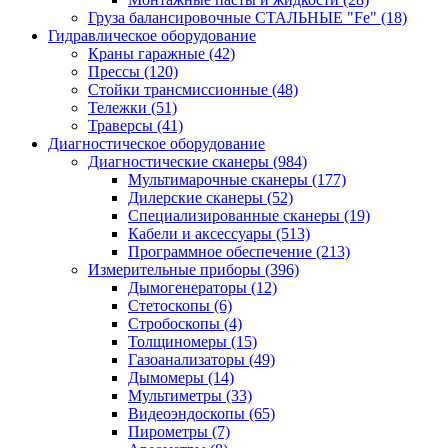
Груза балансировочные СТАЛЬНЫЕ "Fe"
(18)
Гидравлическое оборудование
Краны гаражные
(42)
Прессы
(120)
Стойки трансмиссионные
(48)
Тележки
(51)
Траверсы
(41)
Диагностическое оборудование
Диагностические сканеры
(984)
Мультимарочные сканеры
(177)
Дилерские сканеры
(52)
Специализированные сканеры
(19)
Кабели и аксессуары
(513)
Программное обеспечение
(213)
Измерительные приборы
(396)
Дымогенераторы
(12)
Стетоскопы
(6)
Стробоскопы
(4)
Толщиномеры
(15)
Газоанализаторы
(49)
Дымомеры
(14)
Мультиметры
(33)
Видеоэндоскопы
(65)
Пирометры
(7)