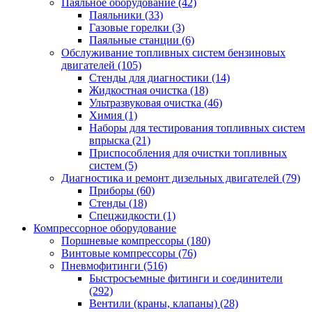
Паяльное оборудование
(42)
Паяльники
(33)
Газовые горелки
(3)
Паяльные станции
(6)
Обслуживание топливных систем бензиновых
двигателей
(105)
Стенды для диагностики
(14)
Жидкостная очистка
(18)
Ультразвуковая очистка
(46)
Химия
(1)
Наборы для тестирования топливных систем
впрыска
(21)
Приспособления для очистки топливных
систем
(5)
Диагностика и ремонт дизельных двигателей
(79)
Приборы
(60)
Стенды
(18)
Спецжидкости
(1)
Компрессорное оборудование
Поршневые компрессоры
(180)
Винтовые компрессоры
(76)
Пневмофитинги
(516)
Быстросъемные фитинги и соединители
(292)
Вентили (краны, клапаны)
(28)