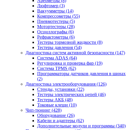
Ареометры
(8)
Люфтомер
(3)
Вакуумметры
(14)
Компрессометры
(55)
Пневмотестеры
(5)
Мотортестеры
(28)
Осциллографы
(6)
Рефрактометры
(6)
Тестеры тормозной жидкости
(8)
Тестеры давления
(54)
Диагностика систем активной безопасности
(147)
Система ADAS
(64)
Регулировка и проверка фар
(19)
Система TPMS
(62)
Программаторы датчиков давления в шинах
(2)
Диагностика электрооборудования
(126)
Стенды, установки
(22)
Тестеры электрических цепей
(46)
Тестеры АКБ
(48)
Токовые клещи
(10)
Чип-тюнинг
(428)
Оборудование
(26)
Кабели и адаптеры
(62)
Дополнительные модули и программы
(340)