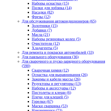
Наборы оснастки
(15)
Пилки для лобзика
(14)
Насадки
(82)
Фрезы
(12)
Для обслуживания автокондиционеров
(65)
Золотники
(15)
Добавки
(7)
Масла
(21)
Наборы резиновых колец
(5)
Очистители
(12)
Хладагенты
(5)
Для ремонта и покраски автомобилей
(33)
Для паяльного оборудования
(36)
Для сварочного и пуско-зарядного оборудования
(590)
Сварочная химия
(12)
Оснастка для выравнивания
(26)
Зажимы и кабели массы
(26)
Редукторы и регуляторы
(13)
Наборы и аксессуары
(12)
Пистолеты и клещи
(6)
Плечи для клещей
(5)
Горелки
(67)
Маски сварщика
(53)
Наконечники
(73)