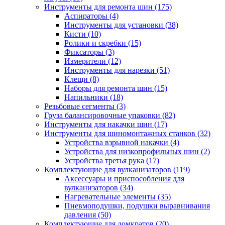
Инструменты для ремонта шин
(175)
Аспираторы
(4)
Инструменты для установки
(38)
Кисти
(10)
Ролики и скребки
(15)
Фиксаторы
(3)
Измерители
(12)
Инструменты для нарезки
(51)
Клещи
(8)
Наборы для ремонта шин
(15)
Напильники
(18)
Резьбовые сегменты
(3)
Груза балансировочные упаковки
(82)
Инструменты для накачки шин
(17)
Инструменты для шиномонтажных станков
(32)
Устройства взрывной накачки
(4)
Устройства для низкопрофильных шин
(2)
Устройства третья рука
(17)
Комплектующие для вулканизаторов
(119)
Аксессуары и приспособления для
вулканизаторов
(34)
Нагревательные элементы
(35)
Пневмоподушки, подушки выравнивания
давления
(50)
Комплектующие для домкратов
(20)