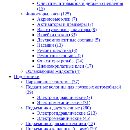
Очистители тормозов и деталей сцепления
(15)
Фиксаторы, клеи
(125)
Акриловые клеи
(7)
Активаторы и праймеры
(7)
Вал-втулочные фиксаторы
(9)
Вклейка стекол
(33)
Двухкомпонентные составы
(5)
Насадки
(13)
Ремонт пластика
(8)
Ремонтные составы
(2)
Фиксаторы резьбы
(24)
Цианоакрилатные клеи
(17)
Охлаждающая жидкость
(4)
Подъёмники
Парковочные системы
(37)
Подкатные колонны для грузовых автомобилей
(39)
Электрогидравлические
(7)
Электромеханические
(31)
Подъемники двухстоечные
(260)
Электрогидравлические
(213)
Электромеханические
(45)
Подъемники для мототехники
(12)
Подъемники канавные (на яму)
(29)