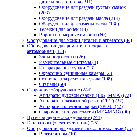
дизельного топлива
(311)
Оборудование для раздачи густых смазок
(203)
Оборудование для раздачи масла
(214)
Оборудование для замены масла
(138)
Тележки для бочек
(14)
Воронки и мерные емкости
(60)
Оборудование для мойки деталей и агрегатов
(44)
Оборудование для ремонта и покраски
автомобилей
(324)
Зоны подготовки
(26)
Измерительные системы
(3)
Инфракрасные сушки
(23)
Окрасочно-сушильные камеры
(23)
Оснастка для ремонта кузова
(198)
Стапели
(50)
Сварочное оборудование
(244)
Аппараты дуговой сварки (TIG, MMA)
(72)
Аппараты плазменной резки (CUT)
(27)
Аппараты точечной сварки (SPOT)
(42)
Сварочные полуавтоматы (MIG-MAG)
(90)
Пуско-зарядное оборудование
(244)
Генераторы (электростанции)
(25)
Оборудование для удаления выхлопных газов
(75)
Вентиляторы
(10)