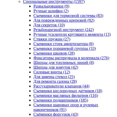
Специальные инструменты
(1597)
Развальцовщики
(9)
Ручные шлифки
(2)
Съемники для тормозной системы
(83)
Для поврежденных крепежей
(92)
Для секреток
(10)
Резьбонарезной инструмент
(242)
Ручные усилители крутящего момента
(13)
Стяжки пружин
(27)
Съемники стоек амортизатора
(8)
Съемники поршневой группы
(33)
Съемники шкивов
(28)
Фиксаторы распредвала и коленвала
(276)
Щипцы для топливных линий
(8)
Щипцы для хомутов
(42)
Силовые винты
(12)
Для замены стекол
(25)
Для ремонта салона
(28)
Рассухариватели клапанов
(44)
Съемники кислородных датчиков
(18)
Съемники масляных фильтров
(116)
Съемники подшипников
(185)
Съемники шаровых опор и рулевых
наконечников
(91)
Съёмники форсунок
(43)