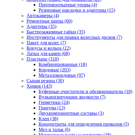
Противооткатные упоры
(4)
Резиновые накладки и адапторы
(15)
Автокамеры
(4)
Ремонтные шипы
(60)
Адаптеры
(35)
Быстрозажимные гайки
(35)
Инструменты для правки колесных дисков
(7)
Пакет для колес
(7)
Конусы и кольца
(22)
Латки для камер
(68)
Пластыри
(318)
Комбинированные
(18)
Кордовые
(203)
Металлокордовые
(97)
Сырая резина
(30)
Химия
(143)
Буферные очистители и обезжириватели
(18)
Вулканизирующие жидкости
(7)
Герметики
(24)
Гранулы
(13)
Двухкомпонентные составы
(3)
Клеи
(38)
Концентраты для определения проколов
(5)
Мел и тальк
(6)
Монтажные пасты и жидкости
(28)