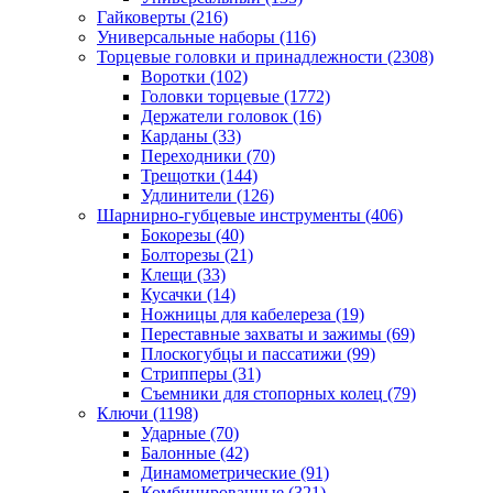
Гайковерты
(216)
Универсальные наборы
(116)
Торцевые головки и принадлежности
(2308)
Воротки
(102)
Головки торцевые
(1772)
Держатели головок
(16)
Карданы
(33)
Переходники
(70)
Трещотки
(144)
Удлинители
(126)
Шарнирно-губцевые инструменты
(406)
Бокорезы
(40)
Болторезы
(21)
Клещи
(33)
Кусачки
(14)
Ножницы для кабелереза
(19)
Переставные захваты и зажимы
(69)
Плоскогубцы и пассатижи
(99)
Стрипперы
(31)
Съемники для стопорных колец
(79)
Ключи
(1198)
Ударные
(70)
Балонные
(42)
Динамометрические
(91)
Комбинированные
(321)