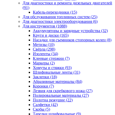
Для диагностики и ремонта дизельных двигателей
(91)
Кабель-переходники
(15)
Для обслуживания топливных систем
(25)
Для диагностики электрооборудования
(6)
Для инструментов
(1088)
Аккумуляторы и зарядные устройства
(32)
Круги и диски
(165)
Насадки для съемников стопорных колец
(8)
Метизы
(10)
Свёрла
(298)
Изоленты
(34)
Клеевые стержни
(7)
Маркеры
(2)
Хомуты и стяжки
(93)
Шлифовальные ленты
(31)
Заклепки
(18)
Абразивные материалы
(84)
Коронки
(7)
Лезвия для скребкового ножа
(27)
Полировальные материалы
(27)
Полотна режущие
(22)
Салфетки
(42)
Скобы
(5)
Тарелки шлифовальные
(9)