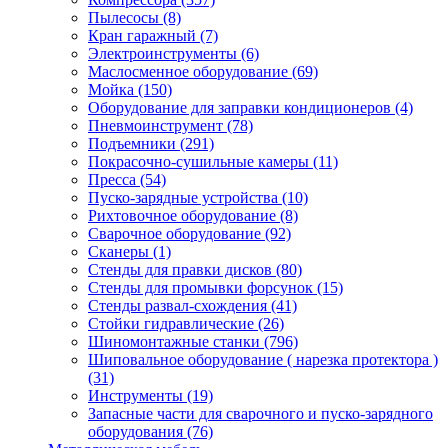
Пылесосы
(8)
Кран гаражный
(7)
Электроинструменты
(6)
Маслосменное оборудование
(69)
Мойка
(150)
Оборудование для заправки кондиционеров
(4)
Пневмоинструмент
(78)
Подъемники
(291)
Покрасочно-сушильные камеры
(11)
Пресса
(54)
Пуско-зарядные устройства
(10)
Рихтовочное оборудование
(8)
Сварочное оборудование
(92)
Сканеры
(1)
Стенды для правки дисков
(80)
Стенды для промывки форсунок
(15)
Стенды развал-схождения
(41)
Стойки гидравлические
(26)
Шиномонтажные станки
(796)
Шиповальное оборудование ( нарезка протектора )
(31)
Инструменты
(19)
Запасные части для сварочного и пуско-зарядного
оборудования
(76)