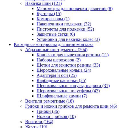
Накачка шин
(121)
Манометры для проверки давления
(8)
Бустеры
(15)
Компрессоры
(1)
Наконечники подкачки
(32)
Пистолеты для подкачки
(52)
Защитные сетки
(6)
Установки для накачки колёс
(3)
Расходные материалы для шиномонтажа
Абразивные инструменты
(204)
Колпачки для вырезания резины
(11)
Наборы шероховок
(2)
Щетки для зачистки резины
(33)
Шероховальные кольца
(24)
Адаптеры и оси
(25)
Карбидные расточки
(25)
Шероховальные конусы, шарики
(31)
Шероховальные полусферы
(47)
Шлифовальные камни
(7)
Вентили ремонтные
(18)
Грибки и ножки грибков для ремонта шин
(46)
Грибки
(36)
Ножки грибков
(10)
Вентили
(164)
Жгуты
(19)