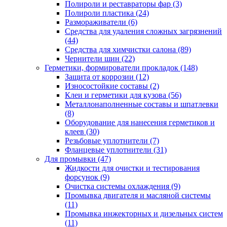
Полироли и реставраторы фар
(3)
Полироли пластика
(24)
Размораживатели
(6)
Средства для удаления сложных загрязнений
(44)
Средства для химчистки салона
(89)
Чернители шин
(22)
Герметики, формирователи прокладок
(148)
Защита от коррозии
(12)
Износостойкие составы
(2)
Клеи и герметики для кузова
(56)
Металлонаполненные составы и шпатлевки
(8)
Оборудование для нанесения герметиков и
клеев
(30)
Резьбовые уплотнители
(7)
Фланцевые уплотнители
(31)
Для промывки
(47)
Жидкости для очистки и тестирования
форсунок
(9)
Очистка системы охлаждения
(9)
Промывка двигателя и масляной системы
(11)
Промывка инжекторных и дизельных систем
(11)