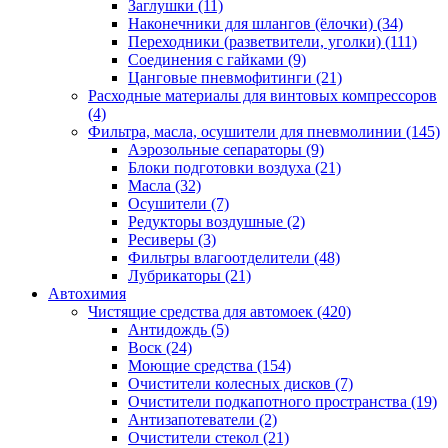
Заглушки
(11)
Наконечники для шлангов (ёлочки)
(34)
Переходники (разветвители, уголки)
(111)
Соединения с гайками
(9)
Цанговые пневмофитинги
(21)
Расходные материалы для винтовых компрессоров
(4)
Фильтра, масла, осушители для пневмолинии
(145)
Аэрозольные сепараторы
(9)
Блоки подготовки воздуха
(21)
Масла
(32)
Осушители
(7)
Редукторы воздушные
(2)
Ресиверы
(3)
Фильтры влагоотделители
(48)
Лубрикаторы
(21)
Автохимия
Чистящие средства для автомоек
(420)
Антидождь
(5)
Воск
(24)
Моющие средства
(154)
Очистители колесных дисков
(7)
Очистители подкапотного пространства
(19)
Антизапотеватели
(2)
Очистители стекол
(21)