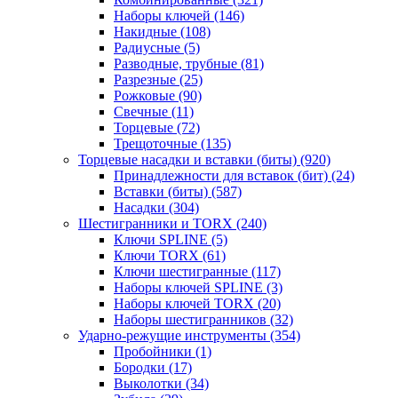
Наборы ключей
(146)
Накидные
(108)
Радиусные
(5)
Разводные, трубные
(81)
Разрезные
(25)
Рожковые
(90)
Свечные
(11)
Торцевые
(72)
Трещоточные
(135)
Торцевые насадки и вставки (биты)
(920)
Принадлежности для вставок (бит)
(24)
Вставки (биты)
(587)
Насадки
(304)
Шестигранники и TORX
(240)
Ключи SPLINE
(5)
Ключи TORX
(61)
Ключи шестигранные
(117)
Наборы ключей SPLINE
(3)
Наборы ключей TORX
(20)
Наборы шестигранников
(32)
Ударно-режущие инструменты
(354)
Пробойники
(1)
Бородки
(17)
Выколотки
(34)