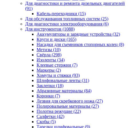
Для диагностики и ремонта дизельных двигателей
(91)
Кабель-переходники
(15)
Для обслуживания топливных систем
(25)
Для диагностики электрооборудования
(6)
Для инструментов
(1088)
Аккумуляторы и зарядные устройства
(32)
Круги и диски
(165)
Насадки для съемников стопорных колец
(8)
Метизы
(10)
Свёрла
(298)
Изоленты
(34)
Клеевые стержни
(7)
Маркеры
(2)
Хомуты и стяжки
(93)
Шлифовальные ленты
(31)
Заклепки
(18)
Абразивные материалы
(84)
Коронки
(7)
Лезвия для скребкового ножа
(27)
Полировальные материалы
(27)
Полотна режущие
(22)
Салфетки
(42)
Скобы
(5)
Тарелки шлифовальные
(9)