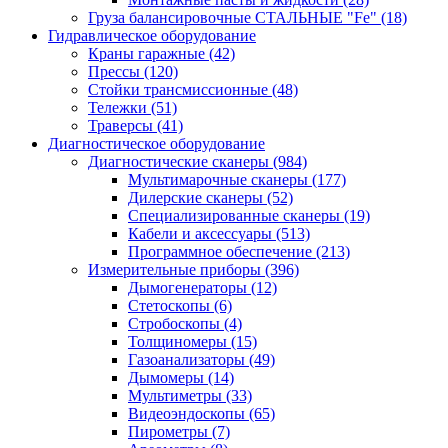
Груза балансировочные СТАЛЬНЫЕ "Fe"
(18)
Гидравлическое оборудование
Краны гаражные
(42)
Прессы
(120)
Стойки трансмиссионные
(48)
Тележки
(51)
Траверсы
(41)
Диагностическое оборудование
Диагностические сканеры
(984)
Мультимарочные сканеры
(177)
Дилерские сканеры
(52)
Специализированные сканеры
(19)
Кабели и аксессуары
(513)
Программное обеспечение
(213)
Измерительные приборы
(396)
Дымогенераторы
(12)
Стетоскопы
(6)
Стробоскопы
(4)
Толщиномеры
(15)
Газоанализаторы
(49)
Дымомеры
(14)
Мультиметры
(33)
Видеоэндоскопы
(65)
Пирометры
(7)