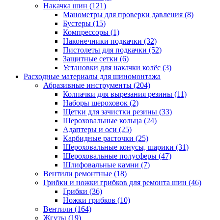
Накачка шин
(121)
Манометры для проверки давления
(8)
Бустеры
(15)
Компрессоры
(1)
Наконечники подкачки
(32)
Пистолеты для подкачки
(52)
Защитные сетки
(6)
Установки для накачки колёс
(3)
Расходные материалы для шиномонтажа
Абразивные инструменты
(204)
Колпачки для вырезания резины
(11)
Наборы шероховок
(2)
Щетки для зачистки резины
(33)
Шероховальные кольца
(24)
Адаптеры и оси
(25)
Карбидные расточки
(25)
Шероховальные конусы, шарики
(31)
Шероховальные полусферы
(47)
Шлифовальные камни
(7)
Вентили ремонтные
(18)
Грибки и ножки грибков для ремонта шин
(46)
Грибки
(36)
Ножки грибков
(10)
Вентили
(164)
Жгуты
(19)