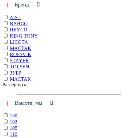
Бренд
AIST
BAHCO
HEYCO
KING TONY
LICOTA
MACTAK
ROSSVIK
STAYER
TOLSEN
ЗУБР
МАСТАК
Развернуть
Высота, мм
100
103
105
110