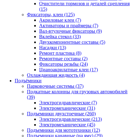
Очистители тормозов и деталей сцепления
(15)
Фиксаторы, клеи
(125)
Акриловые клеи
(7)
Активаторы и праймеры
(7)
Вал-втулочные фиксаторы
(9)
Вклейка стекол
(33)
Двухкомпонентные составы
(5)
Насадки
(13)
Ремонт пластика
(8)
Ремонтные составы
(2)
Фиксаторы резьбы
(24)
Цианоакрилатные клеи
(17)
Охлаждающая жидкость
(4)
Подъёмники
Парковочные системы
(37)
Подкатные колонны для грузовых автомобилей
(39)
Электрогидравлические
(7)
Электромеханические
(31)
Подъемники двухстоечные
(260)
Электрогидравлические
(213)
Электромеханические
(45)
Подъемники для мототехники
(12)
Подъемники канавные (на яму)
(29)