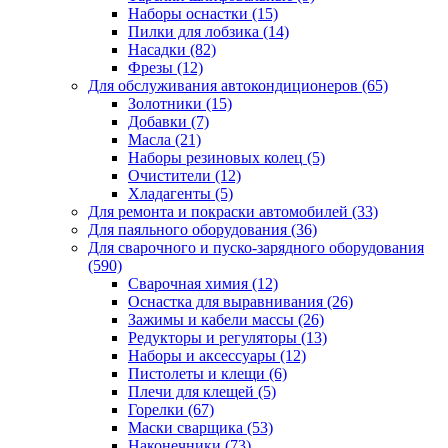
Наборы оснастки
(15)
Пилки для лобзика
(14)
Насадки
(82)
Фрезы
(12)
Для обслуживания автокондиционеров
(65)
Золотники
(15)
Добавки
(7)
Масла
(21)
Наборы резиновых колец
(5)
Очистители
(12)
Хладагенты
(5)
Для ремонта и покраски автомобилей
(33)
Для паяльного оборудования
(36)
Для сварочного и пуско-зарядного оборудования
(590)
Сварочная химия
(12)
Оснастка для выравнивания
(26)
Зажимы и кабели массы
(26)
Редукторы и регуляторы
(13)
Наборы и аксессуары
(12)
Пистолеты и клещи
(6)
Плечи для клещей
(5)
Горелки
(67)
Маски сварщика
(53)
Наконечники
(73)