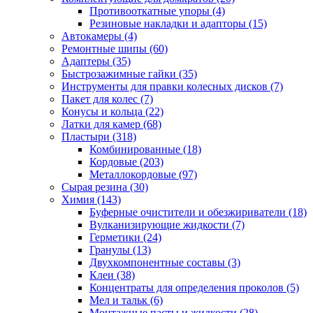
Противооткатные упоры
(4)
Резиновые накладки и адапторы
(15)
Автокамеры
(4)
Ремонтные шипы
(60)
Адаптеры
(35)
Быстрозажимные гайки
(35)
Инструменты для правки колесных дисков
(7)
Пакет для колес
(7)
Конусы и кольца
(22)
Латки для камер
(68)
Пластыри
(318)
Комбинированные
(18)
Кордовые
(203)
Металлокордовые
(97)
Сырая резина
(30)
Химия
(143)
Буферные очистители и обезжириватели
(18)
Вулканизирующие жидкости
(7)
Герметики
(24)
Гранулы
(13)
Двухкомпонентные составы
(3)
Клеи
(38)
Концентраты для определения проколов
(5)
Мел и тальк
(6)
Монтажные пасты и жидкости
(28)