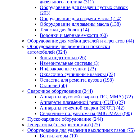
дизельного топлива
(311)
Оборудование для раздачи густых смазок
(203)
Оборудование для раздачи масла
(214)
Оборудование для замены масла
(138)
Тележки для бочек
(14)
Воронки и мерные емкости
(60)
Оборудование для мойки деталей и агрегатов
(44)
Оборудование для ремонта и покраски
автомобилей
(324)
Зоны подготовки
(26)
Измерительные системы
(3)
Инфракрасные сушки
(23)
Окрасочно-сушильные камеры
(23)
Оснастка для ремонта кузова
(198)
Стапели
(50)
Сварочное оборудование
(244)
Аппараты дуговой сварки (TIG, MMA)
(72)
Аппараты плазменной резки (CUT)
(27)
Аппараты точечной сварки (SPOT)
(42)
Сварочные полуавтоматы (MIG-MAG)
(90)
Пуско-зарядное оборудование
(244)
Генераторы (электростанции)
(25)
Оборудование для удаления выхлопных газов
(75)
Вентиляторы
(10)