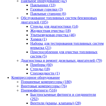
Паяльное оборудование
(42)
Паяльники
(33)
Газовые горелки
(3)
Паяльные станции
(6)
Обслуживание топливных систем бензиновых
двигателей
(105)
Стенды для диагностики
(14)
Жидкостная очистка
(18)
Ультразвуковая очистка
(46)
Химия
(1)
Наборы для тестирования топливных систем
впрыска
(21)
Приспособления для очистки топливных
систем
(5)
Диагностика и ремонт дизельных двигателей
(79)
Приборы
(60)
Стенды
(18)
Спецжидкости
(1)
Компрессорное оборудование
Поршневые компрессоры
(180)
Винтовые компрессоры
(76)
Пневмофитинги
(516)
Быстросъемные фитинги и соединители
(292)
Вентили (краны, клапаны)
(28)