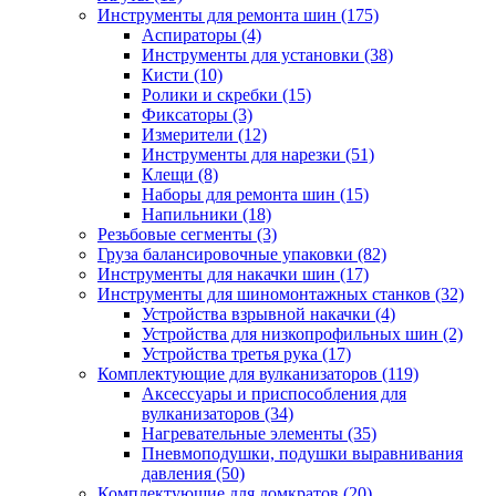
Инструменты для ремонта шин
(175)
Аспираторы
(4)
Инструменты для установки
(38)
Кисти
(10)
Ролики и скребки
(15)
Фиксаторы
(3)
Измерители
(12)
Инструменты для нарезки
(51)
Клещи
(8)
Наборы для ремонта шин
(15)
Напильники
(18)
Резьбовые сегменты
(3)
Груза балансировочные упаковки
(82)
Инструменты для накачки шин
(17)
Инструменты для шиномонтажных станков
(32)
Устройства взрывной накачки
(4)
Устройства для низкопрофильных шин
(2)
Устройства третья рука
(17)
Комплектующие для вулканизаторов
(119)
Аксессуары и приспособления для
вулканизаторов
(34)
Нагревательные элементы
(35)
Пневмоподушки, подушки выравнивания
давления
(50)
Комплектующие для домкратов
(20)