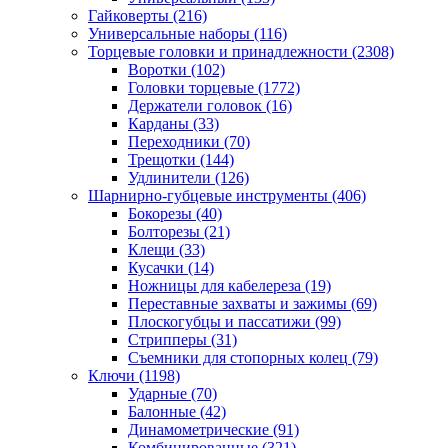
Гайковерты
(216)
Универсальные наборы
(116)
Торцевые головки и принадлежности
(2308)
Воротки
(102)
Головки торцевые
(1772)
Держатели головок
(16)
Карданы
(33)
Переходники
(70)
Трещотки
(144)
Удлинители
(126)
Шарнирно-губцевые инструменты
(406)
Бокорезы
(40)
Болторезы
(21)
Клещи
(33)
Кусачки
(14)
Ножницы для кабелереза
(19)
Переставные захваты и зажимы
(69)
Плоскогубцы и пассатижи
(99)
Стрипперы
(31)
Съемники для стопорных колец
(79)
Ключи
(1198)
Ударные
(70)
Балонные
(42)
Динамометрические
(91)
Комбинированные
(321)