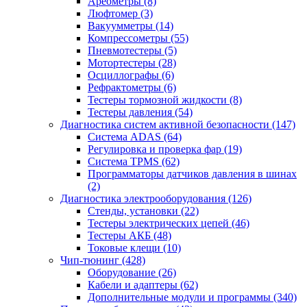
Ареометры
(8)
Люфтомер
(3)
Вакуумметры
(14)
Компрессометры
(55)
Пневмотестеры
(5)
Мотортестеры
(28)
Осциллографы
(6)
Рефрактометры
(6)
Тестеры тормозной жидкости
(8)
Тестеры давления
(54)
Диагностика систем активной безопасности
(147)
Система ADAS
(64)
Регулировка и проверка фар
(19)
Система TPMS
(62)
Программаторы датчиков давления в шинах
(2)
Диагностика электрооборудования
(126)
Стенды, установки
(22)
Тестеры электрических цепей
(46)
Тестеры АКБ
(48)
Токовые клещи
(10)
Чип-тюнинг
(428)
Оборудование
(26)
Кабели и адаптеры
(62)
Дополнительные модули и программы
(340)