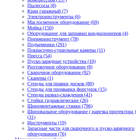
Пылесосы
(8)
Кран гаражный
(7)
Электроинструменты
(6)
Маслосменное оборудование
(69)
Мойка
(150)
Оборудование для заправки кондиционеров
(4)
Пневмоинструмент
(78)
Подъемники
(291)
Покрасочно-сушильные камеры
(11)
Пресса
(54)
Пуско-зарядные устройства
(10)
Рихтовочное оборудование
(8)
Сварочное оборудование
(92)
Сканеры
(1)
Стенды для правки дисков
(80)
Стенды для промывки форсунок
(15)
Стенды развал-схождения
(41)
Стойки гидравлические
(26)
Шиномонтажные станки
(796)
Шиповальное оборудование ( нарезка протектора )
(31)
Инструменты
(19)
Запасные части для сварочного и пуско-зарядного
оборудования
(76)