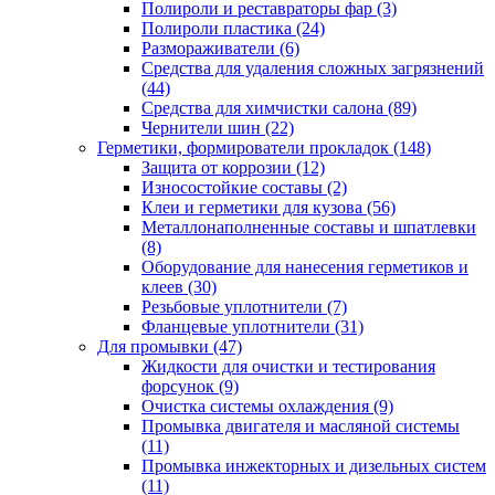
Полироли и реставраторы фар
(3)
Полироли пластика
(24)
Размораживатели
(6)
Средства для удаления сложных загрязнений
(44)
Средства для химчистки салона
(89)
Чернители шин
(22)
Герметики, формирователи прокладок
(148)
Защита от коррозии
(12)
Износостойкие составы
(2)
Клеи и герметики для кузова
(56)
Металлонаполненные составы и шпатлевки
(8)
Оборудование для нанесения герметиков и
клеев
(30)
Резьбовые уплотнители
(7)
Фланцевые уплотнители
(31)
Для промывки
(47)
Жидкости для очистки и тестирования
форсунок
(9)
Очистка системы охлаждения
(9)
Промывка двигателя и масляной системы
(11)
Промывка инжекторных и дизельных систем
(11)