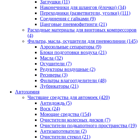
Заглушки
(11)
Наконечники для шлангов (ёлочки)
(34)
Переходники (разветвители, уголки)
(111)
Соединения с гайками
(9)
Цанговые пневмофитинги
(21)
Расходные материалы для винтовых компрессоров
(4)
Фильтра, масла, осушители для пневмолинии
(145)
Аэрозольные сепараторы
(9)
Блоки подготовки воздуха
(21)
Масла
(32)
Осушители
(7)
Редукторы воздушные
(2)
Ресиверы
(3)
Фильтры влагоотделители
(48)
Лубрикаторы
(21)
Автохимия
Чистящие средства для автомоек
(420)
Антидождь
(5)
Воск
(24)
Моющие средства
(154)
Очистители колесных дисков
(7)
Очистители подкапотного пространства
(19)
Антизапотеватели
(2)
Очистители стекол
(21)