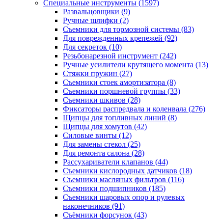
Специальные инструменты
(1597)
Развальцовщики
(9)
Ручные шлифки
(2)
Съемники для тормозной системы
(83)
Для поврежденных крепежей
(92)
Для секреток
(10)
Резьбонарезной инструмент
(242)
Ручные усилители крутящего момента
(13)
Стяжки пружин
(27)
Съемники стоек амортизатора
(8)
Съемники поршневой группы
(33)
Съемники шкивов
(28)
Фиксаторы распредвала и коленвала
(276)
Щипцы для топливных линий
(8)
Щипцы для хомутов
(42)
Силовые винты
(12)
Для замены стекол
(25)
Для ремонта салона
(28)
Рассухариватели клапанов
(44)
Съемники кислородных датчиков
(18)
Съемники масляных фильтров
(116)
Съемники подшипников
(185)
Съемники шаровых опор и рулевых
наконечников
(91)
Съёмники форсунок
(43)