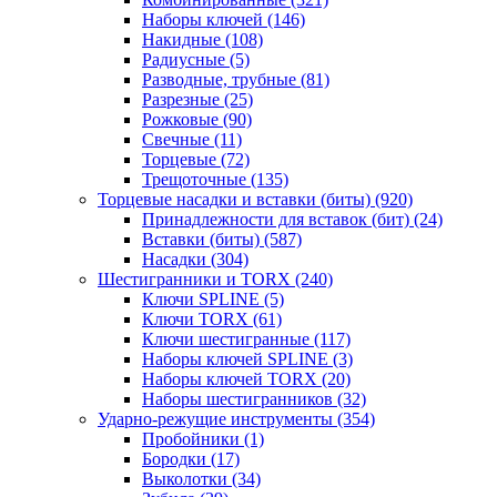
Наборы ключей
(146)
Накидные
(108)
Радиусные
(5)
Разводные, трубные
(81)
Разрезные
(25)
Рожковые
(90)
Свечные
(11)
Торцевые
(72)
Трещоточные
(135)
Торцевые насадки и вставки (биты)
(920)
Принадлежности для вставок (бит)
(24)
Вставки (биты)
(587)
Насадки
(304)
Шестигранники и TORX
(240)
Ключи SPLINE
(5)
Ключи TORX
(61)
Ключи шестигранные
(117)
Наборы ключей SPLINE
(3)
Наборы ключей TORX
(20)
Наборы шестигранников
(32)
Ударно-режущие инструменты
(354)
Пробойники
(1)
Бородки
(17)
Выколотки
(34)