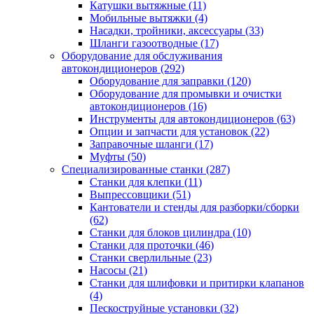
Катушки вытяжные
(11)
Мобильные вытяжки
(4)
Насадки, тройники, аксессуары
(33)
Шланги газоотводные
(17)
Оборудование для обслуживания
автокондиционеров
(292)
Оборудование для заправки
(120)
Оборудование для промывки и очистки
автокондиционеров
(16)
Инструменты для автокондиционеров
(63)
Опции и запчасти для установок
(22)
Заправочные шланги
(17)
Муфты
(50)
Специализированные станки
(287)
Станки для клепки
(11)
Выпрессовщики
(51)
Кантователи и стенды для разборки/сборки
(62)
Станки для блоков цилиндра
(10)
Станки для проточки
(46)
Станки сверлильные
(23)
Насосы
(21)
Станки для шлифовки и притирки клапанов
(4)
Пескоструйные установки
(32)