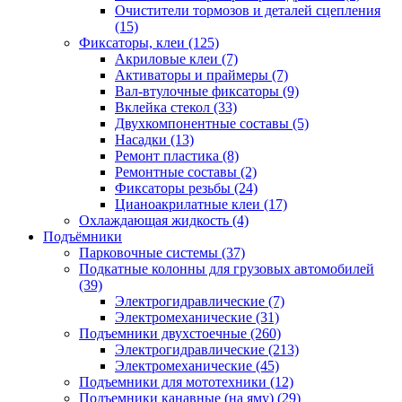
Очистители тормозов и деталей сцепления
(15)
Фиксаторы, клеи
(125)
Акриловые клеи
(7)
Активаторы и праймеры
(7)
Вал-втулочные фиксаторы
(9)
Вклейка стекол
(33)
Двухкомпонентные составы
(5)
Насадки
(13)
Ремонт пластика
(8)
Ремонтные составы
(2)
Фиксаторы резьбы
(24)
Цианоакрилатные клеи
(17)
Охлаждающая жидкость
(4)
Подъёмники
Парковочные системы
(37)
Подкатные колонны для грузовых автомобилей
(39)
Электрогидравлические
(7)
Электромеханические
(31)
Подъемники двухстоечные
(260)
Электрогидравлические
(213)
Электромеханические
(45)
Подъемники для мототехники
(12)
Подъемники канавные (на яму)
(29)