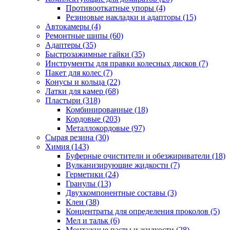
Противооткатные упоры
(4)
Резиновые накладки и адапторы
(15)
Автокамеры
(4)
Ремонтные шипы
(60)
Адаптеры
(35)
Быстрозажимные гайки
(35)
Инструменты для правки колесных дисков
(7)
Пакет для колес
(7)
Конусы и кольца
(22)
Латки для камер
(68)
Пластыри
(318)
Комбинированные
(18)
Кордовые
(203)
Металлокордовые
(97)
Сырая резина
(30)
Химия
(143)
Буферные очистители и обезжириватели
(18)
Вулканизирующие жидкости
(7)
Герметики
(24)
Гранулы
(13)
Двухкомпонентные составы
(3)
Клеи
(38)
Концентраты для определения проколов
(5)
Мел и тальк
(6)
Монтажные пасты и жидкости
(28)