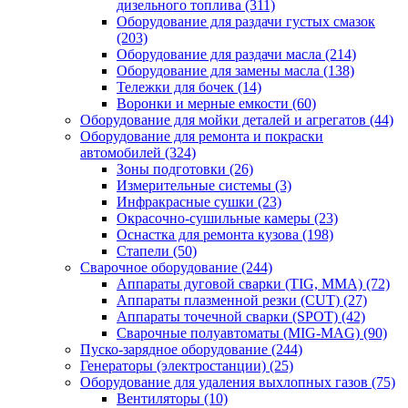
дизельного топлива
(311)
Оборудование для раздачи густых смазок
(203)
Оборудование для раздачи масла
(214)
Оборудование для замены масла
(138)
Тележки для бочек
(14)
Воронки и мерные емкости
(60)
Оборудование для мойки деталей и агрегатов
(44)
Оборудование для ремонта и покраски
автомобилей
(324)
Зоны подготовки
(26)
Измерительные системы
(3)
Инфракрасные сушки
(23)
Окрасочно-сушильные камеры
(23)
Оснастка для ремонта кузова
(198)
Стапели
(50)
Сварочное оборудование
(244)
Аппараты дуговой сварки (TIG, MMA)
(72)
Аппараты плазменной резки (CUT)
(27)
Аппараты точечной сварки (SPOT)
(42)
Сварочные полуавтоматы (MIG-MAG)
(90)
Пуско-зарядное оборудование
(244)
Генераторы (электростанции)
(25)
Оборудование для удаления выхлопных газов
(75)
Вентиляторы
(10)