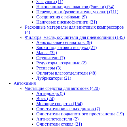
Заглушки
(11)
Наконечники для шлангов (ёлочки)
(34)
Переходники (разветвители, уголки)
(111)
Соединения с гайками
(9)
Цанговые пневмофитинги
(21)
Расходные материалы для винтовых компрессоров
(4)
Фильтра, масла, осушители для пневмолинии
(145)
Аэрозольные сепараторы
(9)
Блоки подготовки воздуха
(21)
Масла
(32)
Осушители
(7)
Редукторы воздушные
(2)
Ресиверы
(3)
Фильтры влагоотделители
(48)
Лубрикаторы
(21)
Автохимия
Чистящие средства для автомоек
(420)
Антидождь
(5)
Воск
(24)
Моющие средства
(154)
Очистители колесных дисков
(7)
Очистители подкапотного пространства
(19)
Антизапотеватели
(2)
Очистители стекол
(21)