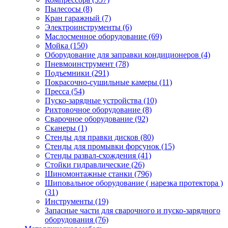
Пылесосы
(8)
Кран гаражный
(7)
Электроинструменты
(6)
Маслосменное оборудование
(69)
Мойка
(150)
Оборудование для заправки кондиционеров
(4)
Пневмоинструмент
(78)
Подъемники
(291)
Покрасочно-сушильные камеры
(11)
Пресса
(54)
Пуско-зарядные устройства
(10)
Рихтовочное оборудование
(8)
Сварочное оборудование
(92)
Сканеры
(1)
Стенды для правки дисков
(80)
Стенды для промывки форсунок
(15)
Стенды развал-схождения
(41)
Стойки гидравлические
(26)
Шиномонтажные станки
(796)
Шиповальное оборудование ( нарезка протектора )
(31)
Инструменты
(19)
Запасные части для сварочного и пуско-зарядного
оборудования
(76)