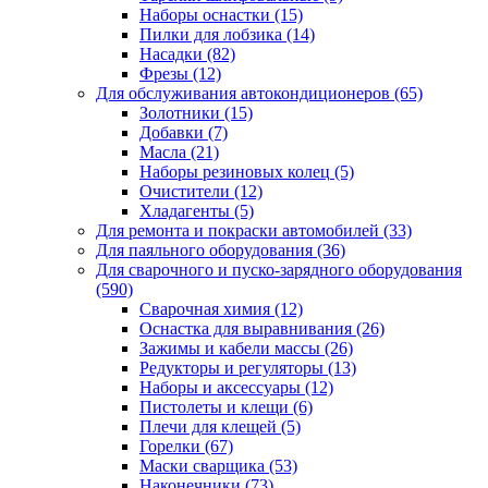
Наборы оснастки
(15)
Пилки для лобзика
(14)
Насадки
(82)
Фрезы
(12)
Для обслуживания автокондиционеров
(65)
Золотники
(15)
Добавки
(7)
Масла
(21)
Наборы резиновых колец
(5)
Очистители
(12)
Хладагенты
(5)
Для ремонта и покраски автомобилей
(33)
Для паяльного оборудования
(36)
Для сварочного и пуско-зарядного оборудования
(590)
Сварочная химия
(12)
Оснастка для выравнивания
(26)
Зажимы и кабели массы
(26)
Редукторы и регуляторы
(13)
Наборы и аксессуары
(12)
Пистолеты и клещи
(6)
Плечи для клещей
(5)
Горелки
(67)
Маски сварщика
(53)
Наконечники
(73)