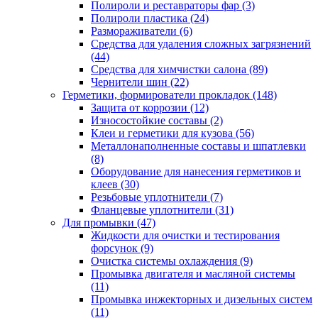
Полироли и реставраторы фар
(3)
Полироли пластика
(24)
Размораживатели
(6)
Средства для удаления сложных загрязнений
(44)
Средства для химчистки салона
(89)
Чернители шин
(22)
Герметики, формирователи прокладок
(148)
Защита от коррозии
(12)
Износостойкие составы
(2)
Клеи и герметики для кузова
(56)
Металлонаполненные составы и шпатлевки
(8)
Оборудование для нанесения герметиков и
клеев
(30)
Резьбовые уплотнители
(7)
Фланцевые уплотнители
(31)
Для промывки
(47)
Жидкости для очистки и тестирования
форсунок
(9)
Очистка системы охлаждения
(9)
Промывка двигателя и масляной системы
(11)
Промывка инжекторных и дизельных систем
(11)