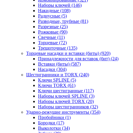
Наборы ключей
(146)
Накидные
(108)
Радиусные
(5)
Разводные, трубные
(81)
Разрезные
(25)
Рожковые
(90)
Свечные
(11)
Торцевые
(72)
Трещоточные
(135)
Торцевые насадки и вставки (биты)
(920)
Принадлежности для вставок (бит)
(24)
Вставки (биты)
(587)
Насадки
(304)
Шестигранники и TORX
(240)
Ключи SPLINE
(5)
Ключи TORX
(61)
Ключи шестигранные
(117)
Наборы ключей SPLINE
(3)
Наборы ключей TORX
(20)
Наборы шестигранников
(32)
Ударно-режущие инструменты
(354)
Пробойники
(1)
Бородки
(17)
Выколотки
(34)