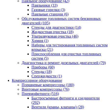
Паяльное оборудование
(42)
Паяльники
(33)
Газовые горелки
(3)
Паяльные станции
(6)
Обслуживание топливных систем бензиновых
двигателей
(105)
Стенды для диагностики
(14)
Жидкостная очистка
(18)
Ультразвуковая очистка
(46)
Химия
(1)
Наборы для тестирования топливных систем
впрыска
(21)
Приспособления для очистки топливных
систем
(5)
Диагностика и ремонт дизельных двигателей
(79)
Приборы
(60)
Стенды
(18)
Спецжидкости
(1)
Компрессорное оборудование
Поршневые компрессоры
(180)
Винтовые компрессоры
(76)
Пневмофитинги
(516)
Быстросъемные фитинги и соединители
(292)
Вентили (краны, клапаны)
(28)