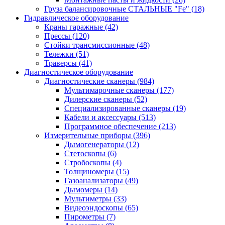
Груза балансировочные СТАЛЬНЫЕ "Fe"
(18)
Гидравлическое оборудование
Краны гаражные
(42)
Прессы
(120)
Стойки трансмиссионные
(48)
Тележки
(51)
Траверсы
(41)
Диагностическое оборудование
Диагностические сканеры
(984)
Мультимарочные сканеры
(177)
Дилерские сканеры
(52)
Специализированные сканеры
(19)
Кабели и аксессуары
(513)
Программное обеспечение
(213)
Измерительные приборы
(396)
Дымогенераторы
(12)
Стетоскопы
(6)
Стробоскопы
(4)
Толщиномеры
(15)
Газоанализаторы
(49)
Дымомеры
(14)
Мультиметры
(33)
Видеоэндоскопы
(65)
Пирометры
(7)