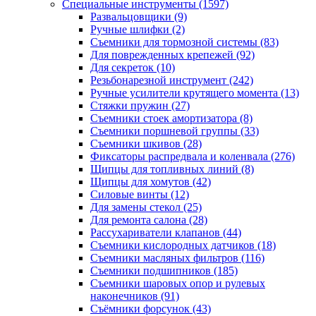
Специальные инструменты
(1597)
Развальцовщики
(9)
Ручные шлифки
(2)
Съемники для тормозной системы
(83)
Для поврежденных крепежей
(92)
Для секреток
(10)
Резьбонарезной инструмент
(242)
Ручные усилители крутящего момента
(13)
Стяжки пружин
(27)
Съемники стоек амортизатора
(8)
Съемники поршневой группы
(33)
Съемники шкивов
(28)
Фиксаторы распредвала и коленвала
(276)
Щипцы для топливных линий
(8)
Щипцы для хомутов
(42)
Силовые винты
(12)
Для замены стекол
(25)
Для ремонта салона
(28)
Рассухариватели клапанов
(44)
Съемники кислородных датчиков
(18)
Съемники масляных фильтров
(116)
Съемники подшипников
(185)
Съемники шаровых опор и рулевых
наконечников
(91)
Съёмники форсунок
(43)