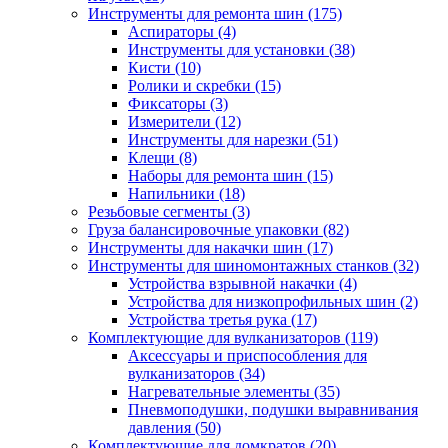
Инструменты для ремонта шин
(175)
Аспираторы
(4)
Инструменты для установки
(38)
Кисти
(10)
Ролики и скребки
(15)
Фиксаторы
(3)
Измерители
(12)
Инструменты для нарезки
(51)
Клещи
(8)
Наборы для ремонта шин
(15)
Напильники
(18)
Резьбовые сегменты
(3)
Груза балансировочные упаковки
(82)
Инструменты для накачки шин
(17)
Инструменты для шиномонтажных станков
(32)
Устройства взрывной накачки
(4)
Устройства для низкопрофильных шин
(2)
Устройства третья рука
(17)
Комплектующие для вулканизаторов
(119)
Аксессуары и приспособления для
вулканизаторов
(34)
Нагревательные элементы
(35)
Пневмоподушки, подушки выравнивания
давления
(50)
Комплектующие для домкратов
(20)