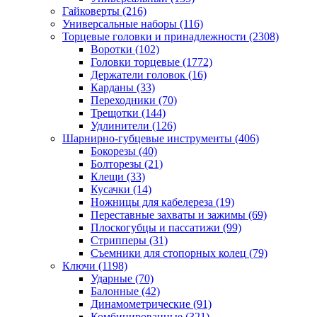
Гайковерты
(216)
Универсальные наборы
(116)
Торцевые головки и принадлежности
(2308)
Воротки
(102)
Головки торцевые
(1772)
Держатели головок
(16)
Карданы
(33)
Переходники
(70)
Трещотки
(144)
Удлинители
(126)
Шарнирно-губцевые инструменты
(406)
Бокорезы
(40)
Болторезы
(21)
Клещи
(33)
Кусачки
(14)
Ножницы для кабелереза
(19)
Переставные захваты и зажимы
(69)
Плоскогубцы и пассатижи
(99)
Стрипперы
(31)
Съемники для стопорных колец
(79)
Ключи
(1198)
Ударные
(70)
Балонные
(42)
Динамометрические
(91)
Комбинированные
(321)