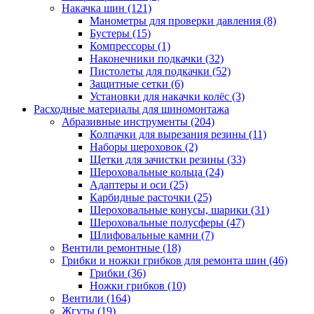
Накачка шин
(121)
Манометры для проверки давления
(8)
Бустеры
(15)
Компрессоры
(1)
Наконечники подкачки
(32)
Пистолеты для подкачки
(52)
Защитные сетки
(6)
Установки для накачки колёс
(3)
Расходные материалы для шиномонтажа
Абразивные инструменты
(204)
Колпачки для вырезания резины
(11)
Наборы шероховок
(2)
Щетки для зачистки резины
(33)
Шероховальные кольца
(24)
Адаптеры и оси
(25)
Карбидные расточки
(25)
Шероховальные конусы, шарики
(31)
Шероховальные полусферы
(47)
Шлифовальные камни
(7)
Вентили ремонтные
(18)
Грибки и ножки грибков для ремонта шин
(46)
Грибки
(36)
Ножки грибков
(10)
Вентили
(164)
Жгуты
(19)