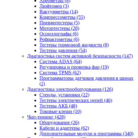
Ареометры
(8)
Люфтомер
(3)
Вакуумметры
(14)
Компрессометры
(55)
Пневмотестеры
(5)
Мотортестеры
(28)
Осциллографы
(6)
Рефрактометры
(6)
Тестеры тормозной жидкости
(8)
Тестеры давления
(54)
Диагностика систем активной безопасности
(147)
Система ADAS
(64)
Регулировка и проверка фар
(19)
Система TPMS
(62)
Программаторы датчиков давления в шинах
(2)
Диагностика электрооборудования
(126)
Стенды, установки
(22)
Тестеры электрических цепей
(46)
Тестеры АКБ
(48)
Токовые клещи
(10)
Чип-тюнинг
(428)
Оборудование
(26)
Кабели и адаптеры
(62)
Дополнительные модули и программы
(340)