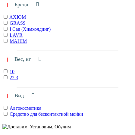
Бренд
AXIOM
GRASS
I Can (Химхолдинг)
LAVR
MAHIM
Вес, кг
10
22.3
Вид
Автокосметика
Средство для бесконтактной мойки