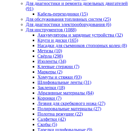
Для диагностики и ремонта дизельных двигателей
(91)
Кабель-переходники
(15)
Для обслуживания топливных систем
(25)
Для диагностики электрооборудования
(6)
Для инструментов
(1088)
Аккумуляторы и зарядные устройства
(32)
Круги и диски
(165)
Насадки для съемников стопорных колец
(8)
Метизы
(10)
Свёрла
(298)
Изоленты
(34)
Клеевые стержни
(7)
Маркеры
(2)
Хомуты и стяжки
(93)
Шлифовальные ленты
(31)
Заклепки
(18)
Абразивные материалы
(84)
Коронки
(7)
Лезвия для скребкового ножа
(27)
Полировальные материалы
(27)
Полотна режущие
(22)
Салфетки
(42)
Скобы
(5)
Тарелки шлифовальные
(9)