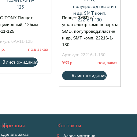
NG TONY Пинцет
Пинцет ЗУБР д/
цизионный, 125мм
устан.электр.комп.поверх.монтаж,
11-125
SMD, полупровод.пластин
и др, SMT комп. 22216-1-
икул:
6AF11-125
130
 р.
под заказ
Артикул:
22216-1-130
В лист ожидания
933 р.
под заказ
В лист ожидания
формация
Контакты
 сделать заказ
Адрес магазина