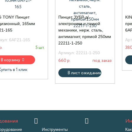
G TONY Пинцет
Пинцет ЗУБР д/
KI
цизионный, 165мм
электроники и точной
пре
21-165
механики, нерж. сталь,
6AF
антимагнит, прямой 250мм
икул:
6AF21-165
Арт
22211-1-250
р.
5 шт.
380
Артикул:
22211-1-250
В корзину
660 р.
под заказ
Купить в 1 клик
В лист ожидания
дования
Ин
орудование
Инструменты
Как