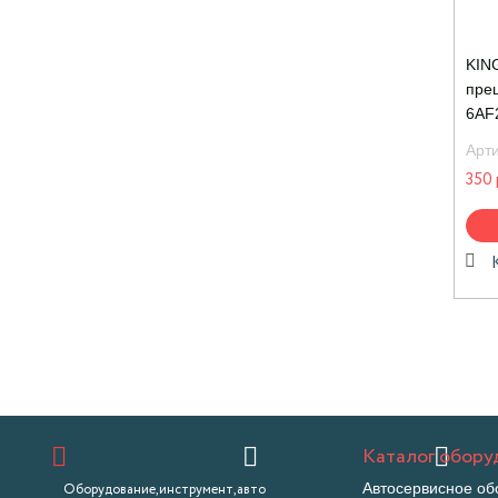
KIN
пре
6AF
Арт
350 
Каталог обору
Автосервисное об
Оборудование,инструмент,авто