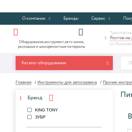
О компании
Бренды
Сервис
Пок
Транспортная
Ростов-на
Оборудование,инструмент,авто химия,
ул. Малиновск
расходные и шиноремонтные материалы
Каталог оборудования
Главная
Инструменты для автосервиса
Прочие инстру
Пин
Бренд
KING TONY
В
ЗУБР