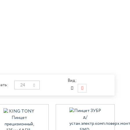
Вид:
24
ать: