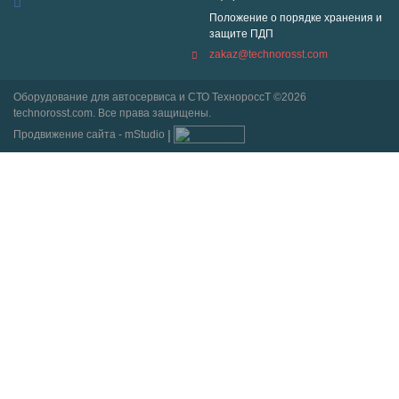
Положение о порядке хранения и
защите ПДП
zakaz@technorosst.com
Оборудование для автосервиса и СТО ТехнороссТ ©2026
technorosst.com. Все права защищены.
Продвижение сайта - mStudio