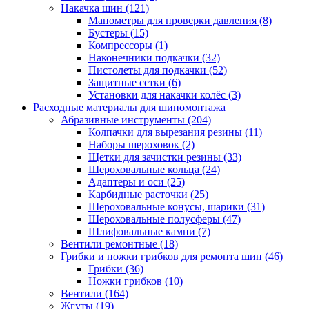
Накачка шин
(121)
Манометры для проверки давления
(8)
Бустеры
(15)
Компрессоры
(1)
Наконечники подкачки
(32)
Пистолеты для подкачки
(52)
Защитные сетки
(6)
Установки для накачки колёс
(3)
Расходные материалы для шиномонтажа
Абразивные инструменты
(204)
Колпачки для вырезания резины
(11)
Наборы шероховок
(2)
Щетки для зачистки резины
(33)
Шероховальные кольца
(24)
Адаптеры и оси
(25)
Карбидные расточки
(25)
Шероховальные конусы, шарики
(31)
Шероховальные полусферы
(47)
Шлифовальные камни
(7)
Вентили ремонтные
(18)
Грибки и ножки грибков для ремонта шин
(46)
Грибки
(36)
Ножки грибков
(10)
Вентили
(164)
Жгуты
(19)