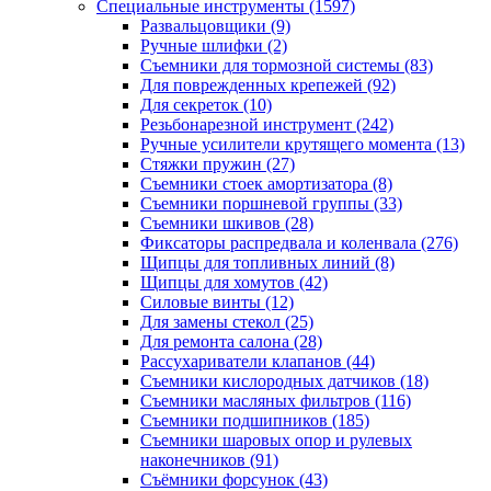
Специальные инструменты
(1597)
Развальцовщики
(9)
Ручные шлифки
(2)
Съемники для тормозной системы
(83)
Для поврежденных крепежей
(92)
Для секреток
(10)
Резьбонарезной инструмент
(242)
Ручные усилители крутящего момента
(13)
Стяжки пружин
(27)
Съемники стоек амортизатора
(8)
Съемники поршневой группы
(33)
Съемники шкивов
(28)
Фиксаторы распредвала и коленвала
(276)
Щипцы для топливных линий
(8)
Щипцы для хомутов
(42)
Силовые винты
(12)
Для замены стекол
(25)
Для ремонта салона
(28)
Рассухариватели клапанов
(44)
Съемники кислородных датчиков
(18)
Съемники масляных фильтров
(116)
Съемники подшипников
(185)
Съемники шаровых опор и рулевых
наконечников
(91)
Съёмники форсунок
(43)