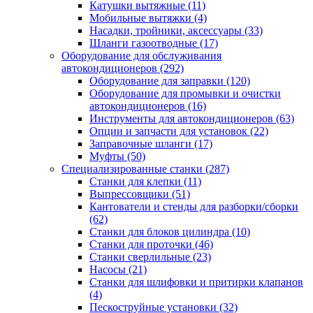
Катушки вытяжные
(11)
Мобильные вытяжки
(4)
Насадки, тройники, аксессуары
(33)
Шланги газоотводные
(17)
Оборудование для обслуживания
автокондиционеров
(292)
Оборудование для заправки
(120)
Оборудование для промывки и очистки
автокондиционеров
(16)
Инструменты для автокондиционеров
(63)
Опции и запчасти для установок
(22)
Заправочные шланги
(17)
Муфты
(50)
Специализированные станки
(287)
Станки для клепки
(11)
Выпрессовщики
(51)
Кантователи и стенды для разборки/сборки
(62)
Станки для блоков цилиндра
(10)
Станки для проточки
(46)
Станки сверлильные
(23)
Насосы
(21)
Станки для шлифовки и притирки клапанов
(4)
Пескоструйные установки
(32)