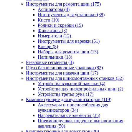
Инструменты для ремонта шин
(175)
Аспираторы
(4)
Инструменты для установки
(38)
Кисти
(10)
Ролики и скребки
(15)
Фиксаторы
(3)
Измерители
(12)
Инструменты для нарезки
(51)
Клещи
(8)
Наборы для ремонта шин
(15)
Напильники
(18)
Резьбовые сегменты
(3)
Груза балансировочные упаковки
(82)
Инструменты для накачки шин
(17)
Инструменты для шиномонтажных станков
(32)
Устройства взрывной накачки
(4)
Устройства для низкопрофильных шин
(2)
Устройства третья рука
(17)
Комплектующие для вулканизаторов
(119)
Аксессуары и приспособления для
вулканизаторов
(34)
Нагревательные элементы
(35)
Пневмоподушки, подушки выравнивания
давления
(50)
Комплектующие для домкратов
(20)