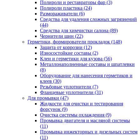
Полироли и реставраторы фар
(3)
Полироли пластика
(24)
Размораживатели
(6)
Средства для удаления сложных загрязнений
(44)
Средства для химчистки салона
(89)
Чернители шин
(22)
Герметики, формирователи прокладок
(148)
Защита от коррозии
(12)
Износостойкие составы
(2)
Клеи и герметики для кузова
(56)
Металлонаполненные составы и шпатлевки
(8)
Оборудование для нанесения герметиков и
клеев
(30)
Резьбовые уплотнители
(7)
Фланцевые уплотнители
(31)
Для промывки
(47)
Жидкости для очистки и тестирования
форсунок
(9)
Очистка системы охлаждения
(9)
Промывка двигателя и масляной системы
(11)
Промывка инжекторных и дизельных систем
(11)