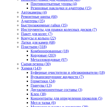
Противооткатные упоры
(4)
Резиновые накладки и адапторы
(15)
Автокамеры
(4)
Ремонтные шипы
(60)
Адаптеры
(35)
Быстрозажимные гайки
(35)
Инструменты для правки колесных дисков
(7)
Пакет для колес
(7)
Конусы и кольца
(22)
Латки для камер
(68)
Пластыри
(318)
Комбинированные
(18)
Кордовые
(203)
Металлокордовые
(97)
Сырая резина
(30)
Химия
(143)
Буферные очистители и обезжириватели
(18)
Вулканизирующие жидкости
(7)
Герметики
(24)
Гранулы
(13)
Двухкомпонентные составы
(3)
Клеи
(38)
Концентраты для определения проколов
(5)
Мел и тальк
(6)
Монтажные пасты и жидкости
(28)