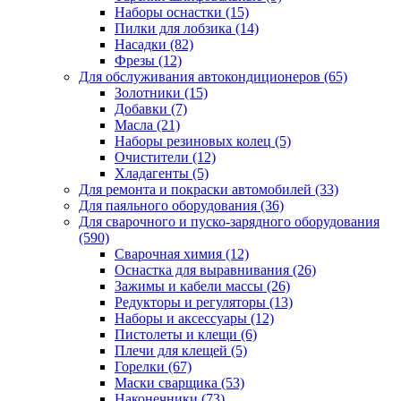
Наборы оснастки
(15)
Пилки для лобзика
(14)
Насадки
(82)
Фрезы
(12)
Для обслуживания автокондиционеров
(65)
Золотники
(15)
Добавки
(7)
Масла
(21)
Наборы резиновых колец
(5)
Очистители
(12)
Хладагенты
(5)
Для ремонта и покраски автомобилей
(33)
Для паяльного оборудования
(36)
Для сварочного и пуско-зарядного оборудования
(590)
Сварочная химия
(12)
Оснастка для выравнивания
(26)
Зажимы и кабели массы
(26)
Редукторы и регуляторы
(13)
Наборы и аксессуары
(12)
Пистолеты и клещи
(6)
Плечи для клещей
(5)
Горелки
(67)
Маски сварщика
(53)
Наконечники
(73)