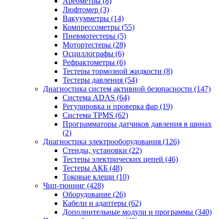
Ареометры
(8)
Люфтомер
(3)
Вакуумметры
(14)
Компрессометры
(55)
Пневмотестеры
(5)
Мотортестеры
(28)
Осциллографы
(6)
Рефрактометры
(6)
Тестеры тормозной жидкости
(8)
Тестеры давления
(54)
Диагностика систем активной безопасности
(147)
Система ADAS
(64)
Регулировка и проверка фар
(19)
Система TPMS
(62)
Программаторы датчиков давления в шинах
(2)
Диагностика электрооборудования
(126)
Стенды, установки
(22)
Тестеры электрических цепей
(46)
Тестеры АКБ
(48)
Токовые клещи
(10)
Чип-тюнинг
(428)
Оборудование
(26)
Кабели и адаптеры
(62)
Дополнительные модули и программы
(340)