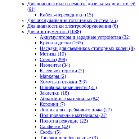
Для диагностики и ремонта дизельных двигателей
(91)
Кабель-переходники
(15)
Для обслуживания топливных систем
(25)
Для диагностики электрооборудования
(6)
Для инструментов
(1088)
Аккумуляторы и зарядные устройства
(32)
Круги и диски
(165)
Насадки для съемников стопорных колец
(8)
Метизы
(10)
Свёрла
(298)
Изоленты
(34)
Клеевые стержни
(7)
Маркеры
(2)
Хомуты и стяжки
(93)
Шлифовальные ленты
(31)
Заклепки
(18)
Абразивные материалы
(84)
Коронки
(7)
Лезвия для скребкового ножа
(27)
Полировальные материалы
(27)
Полотна режущие
(22)
Салфетки
(42)
Скобы
(5)
Тарелки шлифовальные
(9)