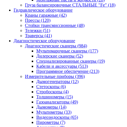
Груза балансировочные СТАЛЬНЫЕ "Fe"
(18)
Гидравлическое оборудование
Краны гаражные
(42)
Прессы
(120)
Стойки трансмиссионные
(48)
Тележки
(51)
Траверсы
(41)
Диагностическое оборудование
Диагностические сканеры
(984)
Мультимарочные сканеры
(177)
Дилерские сканеры
(52)
Специализированные сканеры
(19)
Кабели и аксессуары
(513)
Программное обеспечение
(213)
Измерительные приборы
(396)
Дымогенераторы
(12)
Стетоскопы
(6)
Стробоскопы
(4)
Толщиномеры
(15)
Газоанализаторы
(49)
Дымомеры
(14)
Мультиметры
(33)
Видеоэндоскопы
(65)
Пирометры
(7)