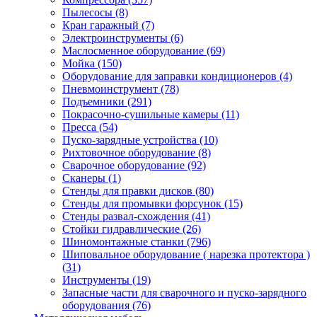
Пылесосы
(8)
Кран гаражный
(7)
Электроинструменты
(6)
Маслосменное оборудование
(69)
Мойка
(150)
Оборудование для заправки кондиционеров
(4)
Пневмоинструмент
(78)
Подъемники
(291)
Покрасочно-сушильные камеры
(11)
Пресса
(54)
Пуско-зарядные устройства
(10)
Рихтовочное оборудование
(8)
Сварочное оборудование
(92)
Сканеры
(1)
Стенды для правки дисков
(80)
Стенды для промывки форсунок
(15)
Стенды развал-схождения
(41)
Стойки гидравлические
(26)
Шиномонтажные станки
(796)
Шиповальное оборудование ( нарезка протектора )
(31)
Инструменты
(19)
Запасные части для сварочного и пуско-зарядного
оборудования
(76)