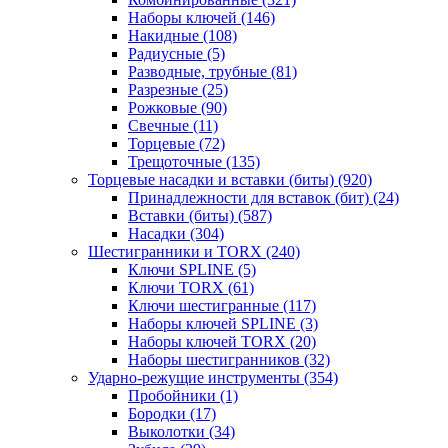
Наборы ключей
(146)
Накидные
(108)
Радиусные
(5)
Разводные, трубные
(81)
Разрезные
(25)
Рожковые
(90)
Свечные
(11)
Торцевые
(72)
Трещоточные
(135)
Торцевые насадки и вставки (биты)
(920)
Принадлежности для вставок (бит)
(24)
Вставки (биты)
(587)
Насадки
(304)
Шестигранники и TORX
(240)
Ключи SPLINE
(5)
Ключи TORX
(61)
Ключи шестигранные
(117)
Наборы ключей SPLINE
(3)
Наборы ключей TORX
(20)
Наборы шестигранников
(32)
Ударно-режущие инструменты
(354)
Пробойники
(1)
Бородки
(17)
Выколотки
(34)