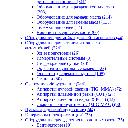
дизельного топлива
(311)
Оборудование для раздачи густых смазок
(203)
Оборудование для раздачи масла
(214)
Оборудование для замены масла
(138)
Тележки для бочек
(14)
Воронки и мерные емкости
(60)
Оборудование для мойки деталей и агрегатов
(44)
Оборудование для ремонта и покраски
автомобилей
(324)
Зоны подготовки
(26)
Измерительные системы
(3)
Инфракрасные сушки
(23)
Окрасочно-сушильные камеры
(23)
Оснастка для ремонта кузова
(198)
Стапели
(50)
Сварочное оборудование
(244)
Аппараты дуговой сварки (TIG, MMA)
(72)
Аппараты плазменной резки (CUT)
(27)
Аппараты точечной сварки (SPOT)
(42)
Сварочные полуавтоматы (MIG-MAG)
(90)
Пуско-зарядное оборудование
(244)
Генераторы (электростанции)
(25)
Оборудование для удаления выхлопных газов
(75)
Вентиляторы
(10)