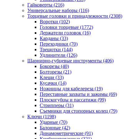
Гайковерты
(216)
Универсальные наборы
(116)
Торцевые головки и принадлежности
(2308)
Воротки
(102)
Головки торцевые
(1772)
Держатели головок
(16)
Карданы
(33)
Переходники
(70)
Трещотки
(144)
Удлинители
(126)
Шарнирно-губцевые инструменты
(406)
Бокорезы
(40)
Болторезы
(21)
Клещи
(33)
Кусачки
(14)
Ножницы для кабелереза
(19)
Переставные захваты и зажимы
(69)
Плоскогубцы и пассатижи
(99)
Стрипперы
(31)
Съемники для стопорных колец
(79)
Ключи
(1198)
Ударные
(70)
Балонные
(42)
Динамометрические
(91)
Комбинированные
(321)