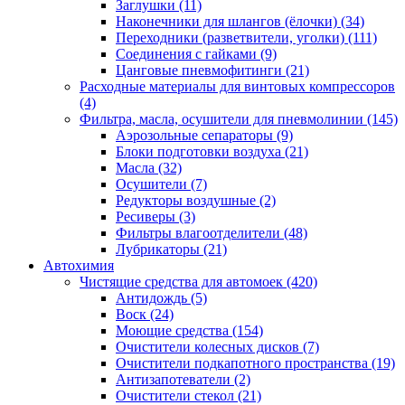
Заглушки
(11)
Наконечники для шлангов (ёлочки)
(34)
Переходники (разветвители, уголки)
(111)
Соединения с гайками
(9)
Цанговые пневмофитинги
(21)
Расходные материалы для винтовых компрессоров
(4)
Фильтра, масла, осушители для пневмолинии
(145)
Аэрозольные сепараторы
(9)
Блоки подготовки воздуха
(21)
Масла
(32)
Осушители
(7)
Редукторы воздушные
(2)
Ресиверы
(3)
Фильтры влагоотделители
(48)
Лубрикаторы
(21)
Автохимия
Чистящие средства для автомоек
(420)
Антидождь
(5)
Воск
(24)
Моющие средства
(154)
Очистители колесных дисков
(7)
Очистители подкапотного пространства
(19)
Антизапотеватели
(2)
Очистители стекол
(21)