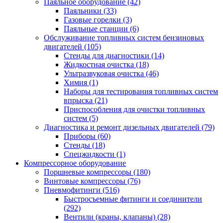
Паяльное оборудование
(42)
Паяльники
(33)
Газовые горелки
(3)
Паяльные станции
(6)
Обслуживание топливных систем бензиновых
двигателей
(105)
Стенды для диагностики
(14)
Жидкостная очистка
(18)
Ультразвуковая очистка
(46)
Химия
(1)
Наборы для тестирования топливных систем
впрыска
(21)
Приспособления для очистки топливных
систем
(5)
Диагностика и ремонт дизельных двигателей
(79)
Приборы
(60)
Стенды
(18)
Спецжидкости
(1)
Компрессорное оборудование
Поршневые компрессоры
(180)
Винтовые компрессоры
(76)
Пневмофитинги
(516)
Быстросъемные фитинги и соединители
(292)
Вентили (краны, клапаны)
(28)