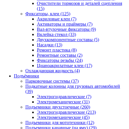
Очистители тормозов и деталей сцепления
(15)
Фиксаторы, клеи
(125)
Акриловые клеи
(7)
Активаторы и праймеры
(7)
Вал-втулочные фиксаторы
(9)
Вклейка стекол
(33)
Двухкомпонентные составы
(5)
Насадки
(13)
Ремонт пластика
(8)
Ремонтные составы
(2)
Фиксаторы резьбы
(24)
Цианоакрилатные клеи
(17)
Охлаждающая жидкость
(4)
Подъёмники
Парковочные системы
(37)
Подкатные колонны для грузовых автомобилей
(39)
Электрогидравлические
(7)
Электромеханические
(31)
Подъемники двухстоечные
(260)
Электрогидравлические
(213)
Электромеханические
(45)
Подъемники для мототехники
(12)
Подъемники канавные (на яму)
(29)