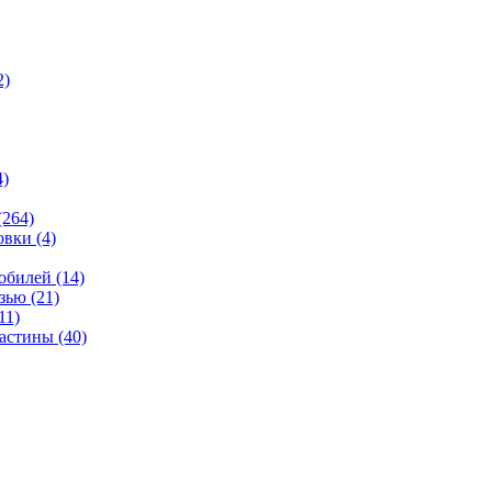
2)
4)
(264)
овки
(4)
мобилей
(14)
язью
(21)
11)
ластины
(40)