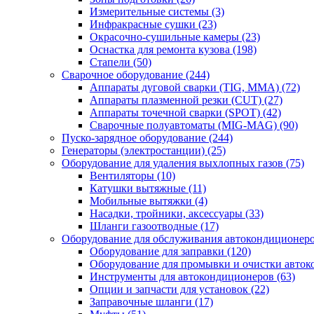
Измерительные системы
(3)
Инфракрасные сушки
(23)
Окрасочно-сушильные камеры
(23)
Оснастка для ремонта кузова
(198)
Стапели
(50)
Сварочное оборудование
(244)
Аппараты дуговой сварки (TIG, MMA)
(72)
Аппараты плазменной резки (CUT)
(27)
Аппараты точечной сварки (SPOT)
(42)
Сварочные полуавтоматы (MIG-MAG)
(90)
Пуско-зарядное оборудование
(244)
Генераторы (электростанции)
(25)
Оборудование для удаления выхлопных газов
(75)
Вентиляторы
(10)
Катушки вытяжные
(11)
Мобильные вытяжки
(4)
Насадки, тройники, аксессуары
(33)
Шланги газоотводные
(17)
Оборудование для обслуживания автокондиционер
Оборудование для заправки
(120)
Оборудование для промывки и очистки авто
Инструменты для автокондиционеров
(63)
Опции и запчасти для установок
(22)
Заправочные шланги
(17)