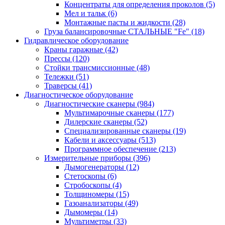
Концентраты для определения проколов
(5)
Мел и тальк
(6)
Монтажные пасты и жидкости
(28)
Груза балансировочные СТАЛЬНЫЕ "Fe"
(18)
Гидравлическое оборудование
Краны гаражные
(42)
Прессы
(120)
Стойки трансмиссионные
(48)
Тележки
(51)
Траверсы
(41)
Диагностическое оборудование
Диагностические сканеры
(984)
Мультимарочные сканеры
(177)
Дилерские сканеры
(52)
Специализированные сканеры
(19)
Кабели и аксессуары
(513)
Программное обеспечение
(213)
Измерительные приборы
(396)
Дымогенераторы
(12)
Стетоскопы
(6)
Стробоскопы
(4)
Толщиномеры
(15)
Газоанализаторы
(49)
Дымомеры
(14)
Мультиметры
(33)