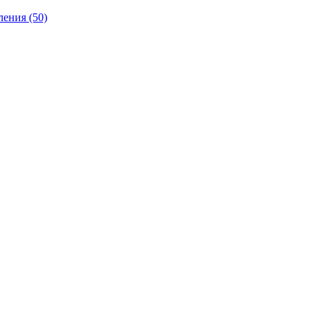
ления
(50)