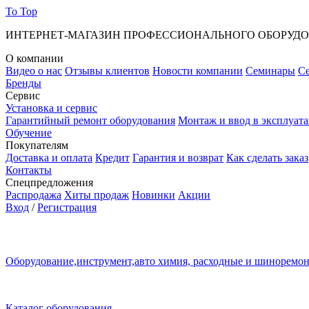
To Top
ИНТЕРНЕТ-МАГАЗИН ПРОФЕССИОНАЛЬНОГО ОБОРУД
О компании
Видео о нас
Отзывы клиентов
Новости компании
Семинары
С
Бренды
Сервис
Установка и сервис
Гарантийный ремонт оборудования
Монтаж и ввод в эксплуат
Обучение
Покупателям
Доставка и оплата
Кредит
Гарантия и возврат
Как сделать заказ
Контакты
Спецпредложения
Распродажа
Хиты продаж
Новинки
Акции
Вход
/
Регистрация
Оборудование,инструмент,авто химия, расходные и шиноремо
Каталог оборудования