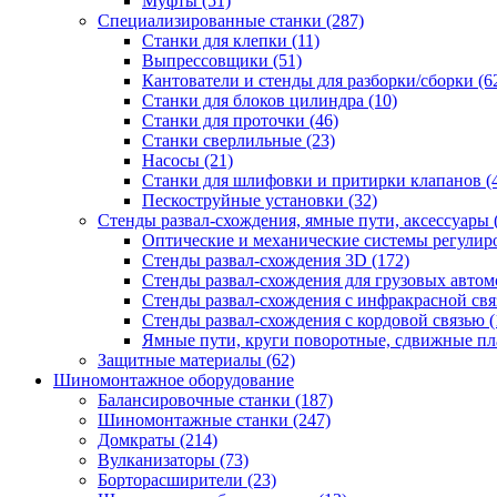
Муфты
(51)
Специализированные станки
(287)
Станки для клепки
(11)
Выпрессовщики
(51)
Кантователи и стенды для разборки/сборки
(6
Станки для блоков цилиндра
(10)
Станки для проточки
(46)
Станки сверлильные
(23)
Насосы
(21)
Станки для шлифовки и притирки клапанов
(
Пескоструйные установки
(32)
Стенды развал-схождения, ямные пути, аксессуары
Оптические и механические системы регулир
Стенды развал-схождения 3D
(172)
Стенды развал-схождения для грузовых авто
Стенды развал-схождения с инфракрасной св
Стенды развал-схождения с кордовой связью
(
Ямные пути, круги поворотные, сдвижные п
Защитные материалы
(62)
Шиномонтажное оборудование
Балансировочные станки
(187)
Шиномонтажные станки
(247)
Домкраты
(214)
Вулканизаторы
(73)
Борторасширители
(23)