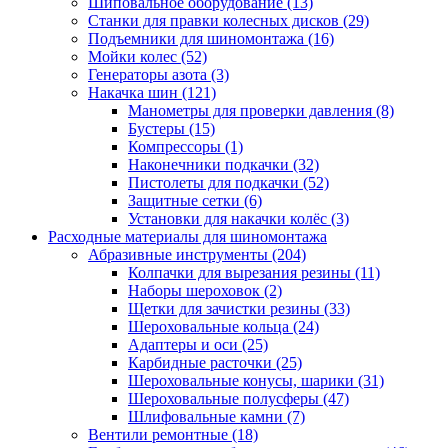
Шиповальное оборудование
(13)
Станки для правки колесных дисков
(29)
Подъемники для шиномонтажа
(16)
Мойки колес
(52)
Генераторы азота
(3)
Накачка шин
(121)
Манометры для проверки давления
(8)
Бустеры
(15)
Компрессоры
(1)
Наконечники подкачки
(32)
Пистолеты для подкачки
(52)
Защитные сетки
(6)
Установки для накачки колёс
(3)
Расходные материалы для шиномонтажа
Абразивные инструменты
(204)
Колпачки для вырезания резины
(11)
Наборы шероховок
(2)
Щетки для зачистки резины
(33)
Шероховальные кольца
(24)
Адаптеры и оси
(25)
Карбидные расточки
(25)
Шероховальные конусы, шарики
(31)
Шероховальные полусферы
(47)
Шлифовальные камни
(7)
Вентили ремонтные
(18)