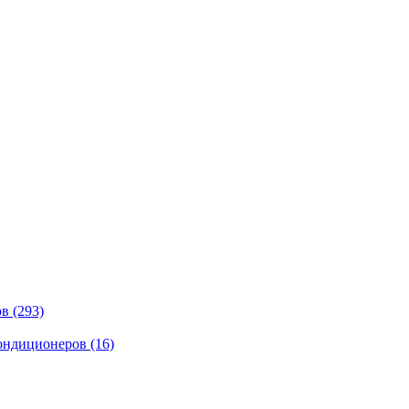
ов
(293)
кондиционеров
(16)