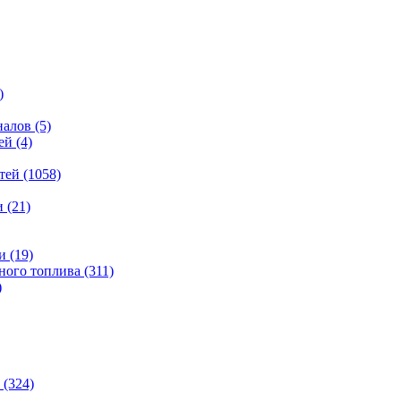
)
налов
(5)
ей
(4)
тей
(1058)
и
(21)
и
(19)
ьного топлива
(311)
)
(324)