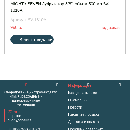
MIGHTY SEVEN Лубрикатор 3/8", объем 500 мл SV-
1310A
Артикул:
SV-1310A
990 р.
под заказ
В лист ожидания
Информация
Оборудование,инструмент,авто
Как сделать заказ
химия, расходные и
О компании
шиноремонтные
материалы
Новости
20 лет
Гарантия и возврат
на рынке
оборудования
Доставка и оплата
8 800 200-63-73
Помощь и поддержка